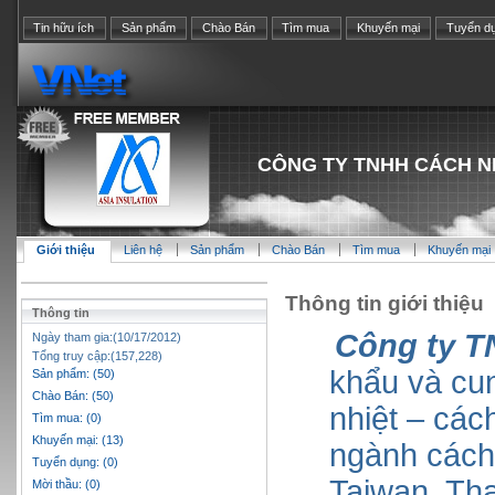
Tin hữu ích
Sản phẩm
Chào Bán
Tìm mua
Khuyến mại
Tuyển d
CÔNG TY TNHH CÁCH N
Giới thiệu
Liên hệ
Sản phẩm
Chào Bán
Tìm mua
Khuyến mại
Thông tin giới thiệu
Thông tin
Công ty T
Ngày tham gia:(10/17/2012)
Tổng truy cập:(157,228)
khẩu và cu
Sản phẩm: (50)
Chào Bán: (50)
nhiệt – các
Tìm mua: (0)
Khuyến mại: (13)
ngành cách 
Tuyển dụng: (0)
Taiwan, Th
Mời thầu: (0)