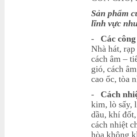
Sản phẩm củ
lĩnh vực nh
-
Các công
Nhà hát, rạp
cách âm – ti
gió, cách âm
cao ốc, tòa 
-
Cách nhi
kim, lò sấy,
dầu, khí đốt
cách nhiệt c
hòa không kh