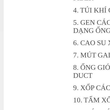
4. TÚI KH
5. GEN CÁ
DẠNG ỐNG
6. CAO S
7. MÚT GA
8. ỐNG GI
DUCT
9. XỐP CÁ
10. TẤM X