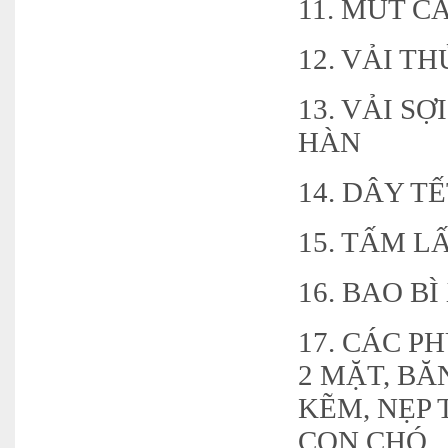
11. MÚT C
12. VẢI T
13. VẢI S
HÀN
14. DÂY T
15. TẤM 
16. BAO B
17. CÁC P
2 MẶT, BĂ
KẼM, NẸP 
CON CHÓ,