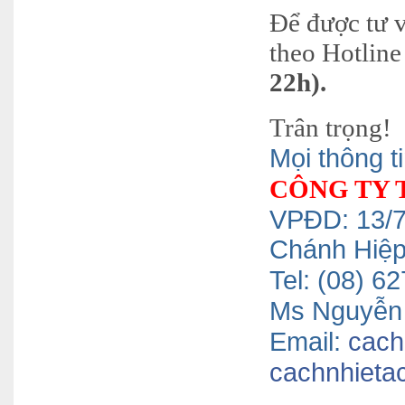
Để được tư v
theo Hotline 
22h).
Trân trọng!
Mọi thông ti
CÔNG TY 
VPĐD: 13/7
Chánh Hiệ
Tel: (08) 
Ms Nguyễn 
Email:
cach
cachnhieta