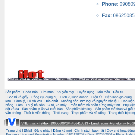
Phone:
09080
Fax:
08625085
Sản phẩm
-
Chào Bán
-
Tìm mua
-
Khuyến mại
-
Tuyển dụng
-
Mời thầu
-
Đầu tư
-
Bao bì và giấy
-
Công cụ, dụng cụ
-
Dịch vụ kinh doanh
-
Điện tử - Điện lạnh gia dụng
-
kho
-
Hành lý, Túi và Vali
-
Hóa chất
-
Khoáng sản, kim loại và nguyên vật liệu
-
Linh kiện
Nông - Lâm - Thuỷ hải sản
-
Ô tô, xe máy
-
Phần mềm và phần cứng máy tính
-
Phụ kiện
dệt và da
-
Sản phẩm in ấn và xuất bản
-
Sản phẩm kim loại
-
Sản phẩm thể thao và giải t
văn phòng
-
Thiết bị viễn thông
-
Thời trang
-
Thực phẩm và đồ uống
-
Trang thiết bị tro
VNET.,jsc - Tel/fax: 19006609/(84)436413313 - Email: admin@vnet.vn – No.26-
Trang chủ
|
EMail
|
Đăng nhập
|
Đăng ký mới
|
Chính sách bảo mật
|
Quy chế hoạt động
Business Licensed Registration Number: 0101138702 - Date: 02/05/2001 – Place: HaNoi