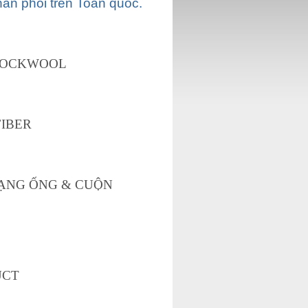
ân phối trên Toàn quốc.
 ROCKWOOL
FIBER
DẠNG ỐNG & CUỘN
UCT