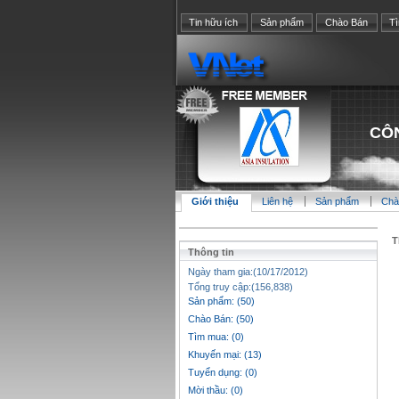
Tin hữu ích
Sản phẩm
Chào Bán
T
CÔN
Giới thiệu
Liên hệ
Sản phẩm
Chà
T
Thông tin
Ngày tham gia:(10/17/2012)
Tổng truy cập:(156,838)
Sản phẩm: (50)
Chào Bán: (50)
Tìm mua: (0)
Khuyến mại: (13)
Tuyển dụng: (0)
Mời thầu: (0)