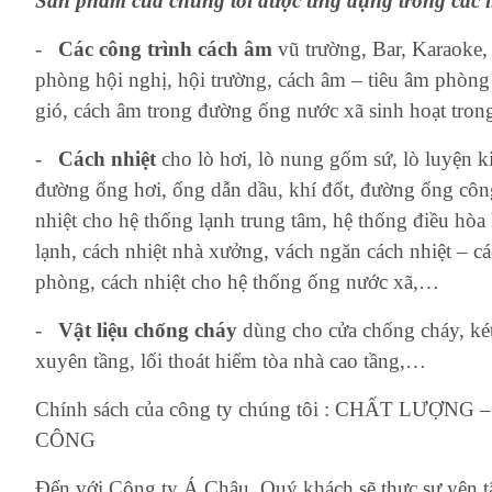
Sản phẩm của chúng tôi được ứng dụng trong các l
-
Các công trình cách âm
vũ trường, Bar, Karaoke,
phòng hội nghị, hội trường, cách âm – tiêu âm phòng
gió, cách âm trong đường ống nước xã sinh hoạt tron
-
Cách nhiệt
cho lò hơi, lò nung gốm sứ, lò luyện k
đường ống hơi, ống dẫn dầu, khí đốt, đường ống công 
nhiệt cho hệ thống lạnh trung tâm, hệ thống điều hòa 
lạnh, cách nhiệt nhà xưởng, vách ngăn cách nhiệt – c
phòng, cách nhiệt cho hệ thống ống nước xã,…
-
Vật liệu chống cháy
dùng cho cửa chống cháy, ké
xuyên tầng, lối thoát hiểm tòa nhà cao tầng,…
Chính sách của công ty chúng tôi : CHẤT LƯỢ
CÔNG
Đến với Công ty Á Châu, Quý khách sẽ thực sự yên t