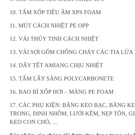
10. TẤM XỐP TIÊU ÂM XPS FOAM
11. MÚT CÁCH NHIỆT PE OPP
12. VẢI THỦY TINH CÁCH NHIỆT
13. VẢI SỢI GỐM CHỐNG CHÁY CÁC TIA LỬA
14. DÂY TẾT AMIANG CHỊU NHIỆT
15. TẤM LẤY SÁNG POLYCARBONETE
16. BAO BÌ XỐP HƠI – MÀNG PE FOAM
17. CÁC PHỤ KIỆN: BĂNG KEO BẠC, BĂNG K
TRONG, ĐINH NHÔM, LƯỚI KẼM, NẸP TÔN, GI
KEO CON CHÓ, …