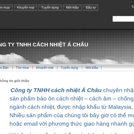
T
ìm mua
Khuyến mại
Tuyển dụng
Mời thầu
Đầu tư
G TY TNHH CÁCH NHIỆT Á CHÂU
o Bán
Tìm mua
Khuyến mại
Tuyển dụng
Mời thầu
hông tin giới thiệu
Công ty TNHH cách nhiệt Á Châu
chuyên nhậ
sản phẩm bảo ôn cách nhiệt – cách âm – chống
ngành cách nhiệt, được nhập khẩu từ Malaysia,
Nhiều sản phẩm của chúng tôi bây giờ có thể mu
hoặc email với phương thức giao hàng nhanh gọ