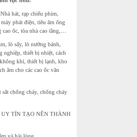
ĩnh vực như:
 Nhà hát, rạp chiếu phim,
 máy phát điện, tiêu âm ống
g cao ốc, tòa nhà cao tầng,…
im, lò sấy, lò nướng bánh,
nghiệp, thiết bị nhiệt, cách
không khí, thiết bị lạnh, kho
ách âm cho các cao ốc văn
t sắt chống cháy, chống cháy
NG – UY TÍN TẠO NÊN THÀNH
âm và hài lòng.