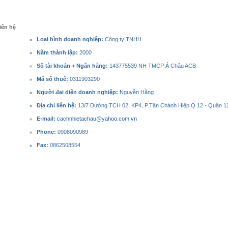
iên hệ
Loai hình doanh nghiệp:
Công ty TNHH
Năm thành lập:
2000
Số tài khoản + Ngân hàng:
143775539 NH TMCP Á Châu ACB
Mã số thuế:
0311903290
Người đại diện doanh nghiệp:
Nguyễn Hằng
Địa chỉ liên hệ:
13/7 Đường TCH 02, KP4, P.Tân Chánh Hiệp Q.12 - Quận 12
E-mail:
cachnhietachau@yahoo.com.vn
Phone:
0908090989
Fax:
0862508554