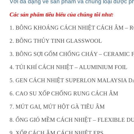
Với đa dạng về sản phẩm và chủng loại được ph
Các sản phẩm tiêu biểu của chúng tôi như:
1. BÔNG KHOÁNG CÁCH NHIỆT CÁCH ÂM –
2. BÔNG THỦY TINH GLASSWOOL
3. BÔNG SỢI GỐM CHỐNG CHÁY – CERAMIC 
4. TÚI KHÍ CÁCH NHIỆT – ALUMINIUM FOIL
5. GEN CÁCH NHIỆT SUPERLON MALAYSIA 
6. CAO SU XỐP CHỐNG RUNG CÁCH ÂM
7. MÚT GAI, MÚT HỘT GÀ TIÊU ÂM
8. ỐNG GIÓ MỀM CÁCH NHIỆT – FLEXIBLE D
9. XỐP CÁCH ÂM CÁCH NHIỆT EPS