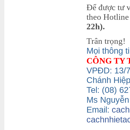
Để được tư v
theo Hotline 
22h).
Trân trọng!
Mọi thông ti
CÔNG TY 
VPĐD: 13/7
Chánh Hiệ
Tel: (08) 
Ms Nguyễn 
Email:
cach
cachnhieta