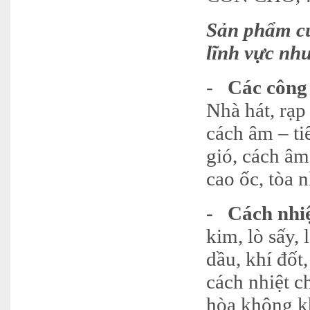
Sản phẩm củ
lĩnh vực nh
-
Các công
Nhà hát, rạp
cách âm – ti
gió, cách âm
cao ốc, tòa 
-
Cách nhi
kim, lò sấy,
dầu, khí đốt
cách nhiệt c
hòa không kh