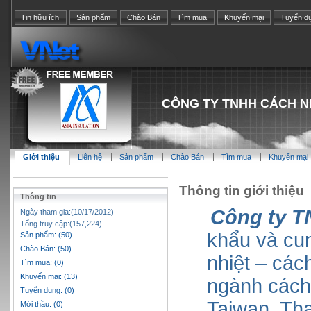
Tin hữu ích
Sản phẩm
Chào Bán
Tìm mua
Khuyến mại
Tuyển d
CÔNG TY TNHH CÁCH N
Giới thiệu
Liên hệ
Sản phẩm
Chào Bán
Tìm mua
Khuyến mại
Thông tin giới thiệu
Thông tin
Công ty T
Ngày tham gia:(10/17/2012)
Tổng truy cập:(157,224)
khẩu và cu
Sản phẩm: (50)
Chào Bán: (50)
nhiệt – các
Tìm mua: (0)
Khuyến mại: (13)
ngành cách 
Tuyển dụng: (0)
Taiwan, Th
Mời thầu: (0)