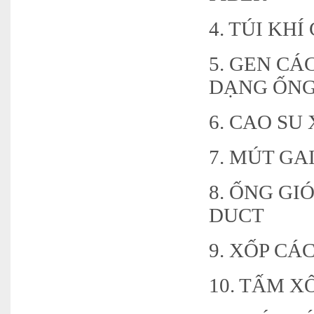
4. TÚI KH
5. GEN CÁ
DẠNG ỐNG
6. CAO S
7. MÚT GA
8. ỐNG GI
DUCT
9. XỐP CÁ
10. TẤM X