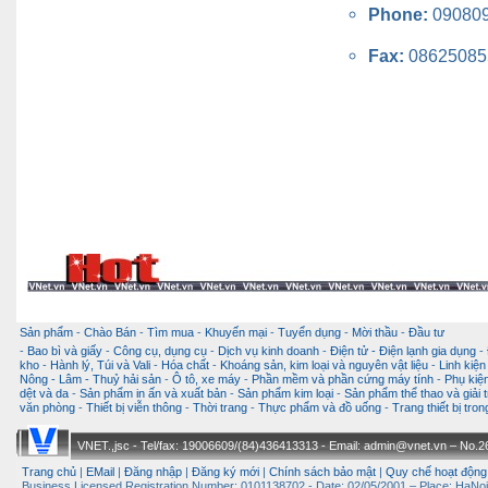
Phone:
09080
Fax:
08625085
Sản phẩm
-
Chào Bán
-
Tìm mua
-
Khuyến mại
-
Tuyển dụng
-
Mời thầu
-
Đầu tư
-
Bao bì và giấy
-
Công cụ, dụng cụ
-
Dịch vụ kinh doanh
-
Điện tử - Điện lạnh gia dụng
-
kho
-
Hành lý, Túi và Vali
-
Hóa chất
-
Khoáng sản, kim loại và nguyên vật liệu
-
Linh kiện
Nông - Lâm - Thuỷ hải sản
-
Ô tô, xe máy
-
Phần mềm và phần cứng máy tính
-
Phụ kiện
dệt và da
-
Sản phẩm in ấn và xuất bản
-
Sản phẩm kim loại
-
Sản phẩm thể thao và giải t
văn phòng
-
Thiết bị viễn thông
-
Thời trang
-
Thực phẩm và đồ uống
-
Trang thiết bị tro
VNET.,jsc - Tel/fax: 19006609/(84)436413313 - Email: admin@vnet.vn – No.26-
Trang chủ
|
EMail
|
Đăng nhập
|
Đăng ký mới
|
Chính sách bảo mật
|
Quy chế hoạt động
Business Licensed Registration Number: 0101138702 - Date: 02/05/2001 – Place: HaNoi