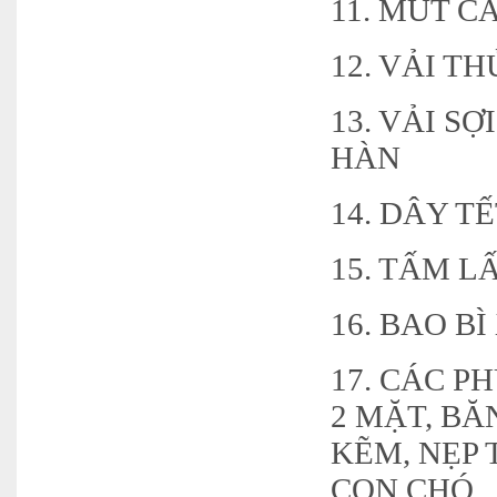
11. MÚT C
12. VẢI T
13. VẢI S
HÀN
14. DÂY T
15. TẤM 
16. BAO B
17. CÁC P
2 MẶT, BĂ
KẼM, NẸP 
CON CHÓ,