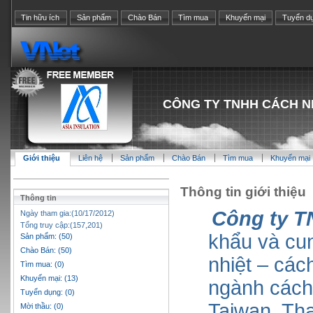
Tin hữu ích
Sản phẩm
Chào Bán
Tìm mua
Khuyến mại
Tuyển d
CÔNG TY TNHH CÁCH N
Giới thiệu
Liên hệ
Sản phẩm
Chào Bán
Tìm mua
Khuyến mại
Thông tin giới thiệu
Thông tin
Công ty T
Ngày tham gia:(10/17/2012)
Tổng truy cập:(157,201)
khẩu và cu
Sản phẩm: (50)
Chào Bán: (50)
nhiệt – các
Tìm mua: (0)
Khuyến mại: (13)
ngành cách 
Tuyển dụng: (0)
Taiwan, Th
Mời thầu: (0)