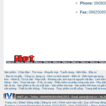
Phone:
09080
Fax:
08625085
Sản phẩm
-
Chào Bán
-
Tìm mua
-
Khuyến mại
-
Tuyển dụng
-
Mời thầu
-
Đầu tư
-
Bao bì và giấy
-
Công cụ, dụng cụ
-
Dịch vụ kinh doanh
-
Điện tử - Điện lạnh gia dụng
-
kho
-
Hành lý, Túi và Vali
-
Hóa chất
-
Khoáng sản, kim loại và nguyên vật liệu
-
Linh kiện
Nông - Lâm - Thuỷ hải sản
-
Ô tô, xe máy
-
Phần mềm và phần cứng máy tính
-
Phụ kiện
dệt và da
-
Sản phẩm in ấn và xuất bản
-
Sản phẩm kim loại
-
Sản phẩm thể thao và giải t
văn phòng
-
Thiết bị viễn thông
-
Thời trang
-
Thực phẩm và đồ uống
-
Trang thiết bị tro
VNET.,jsc - Tel/fax: 19006609/(84)436413313 - Email: admin@vnet.vn – No.26-
Trang chủ
|
EMail
|
Đăng nhập
|
Đăng ký mới
|
Chính sách bảo mật
|
Quy chế hoạt động
Business Licensed Registration Number: 0101138702 - Date: 02/05/2001 – Place: HaNoi