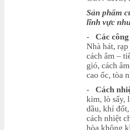
Sản phẩm củ
lĩnh vực nh
-
Các công
Nhà hát, rạp
cách âm – ti
gió, cách âm
cao ốc, tòa 
-
Cách nhi
kim, lò sấy,
dầu, khí đốt
cách nhiệt c
hòa không kh