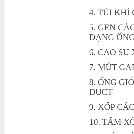
4. TÚI KH
5. GEN CÁ
DẠNG ỐNG
6. CAO S
7. MÚT GA
8. ỐNG GI
DUCT
9. XỐP CÁ
10. TẤM X