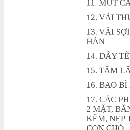
11. MÚT C
12. VẢI T
13. VẢI S
HÀN
14. DÂY T
15. TẤM 
16. BAO B
17. CÁC P
2 MẶT, BĂ
KẼM, NẸP 
CON CHÓ,