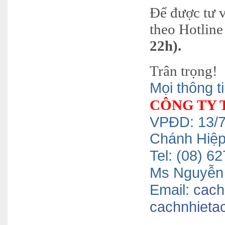
Để được tư v
theo Hotline 
22h).
Trân trọng!
Mọi thông ti
CÔNG TY 
VPĐD: 13/7
Chánh Hiệ
Tel: (08) 
Ms Nguyễn 
Email:
cach
cachnhieta