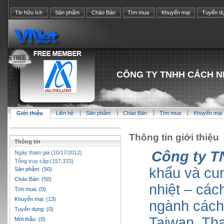
Tin hữu ích
Sản phẩm
Chào Bán
Tìm mua
Khuyến mại
Tuyển d
CÔNG TY TNHH CÁCH N
Giới thiệu
Liên hệ
Sản phẩm
Chào Bán
Tìm mua
Khuyến mại
Thông tin giới thiệu
Thông tin
Công ty T
Ngày tham gia:(10/17/2012)
Tổng truy cập:(157,333)
khẩu và cu
Sản phẩm: (50)
Chào Bán: (50)
nhiệt – các
Tìm mua: (0)
Khuyến mại: (13)
ngành cách 
Tuyển dụng: (0)
Taiwan, Th
Mời thầu: (0)