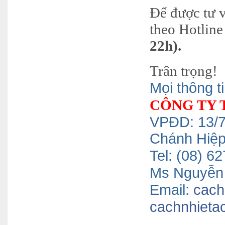
Để được tư v
theo Hotline 
22h).
Trân trọng!
Mọi thông ti
CÔNG TY 
VPĐD: 13/7
Chánh Hiệ
Tel: (08) 
Ms Nguyễn 
Email:
cach
cachnhieta