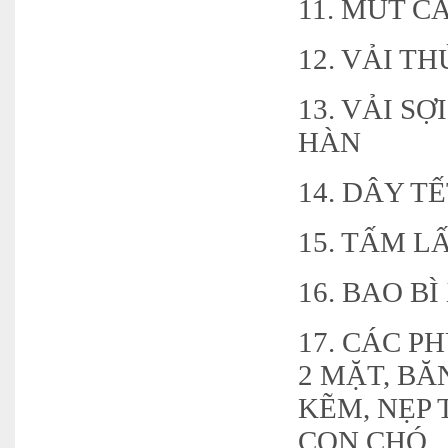
11. MÚT C
12. VẢI T
13. VẢI S
HÀN
14. DÂY T
15. TẤM 
16. BAO B
17. CÁC P
2 MẶT, BĂ
KẼM, NẸP 
CON CHÓ,