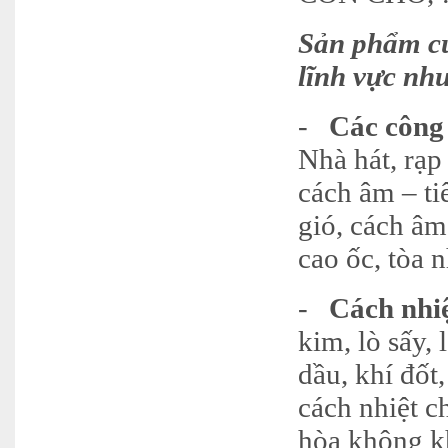
Sản phẩm củ
lĩnh vực nh
-
Các công
Nhà hát, rạp
cách âm – ti
gió, cách âm
cao ốc, tòa 
-
Cách nhi
kim, lò sấy,
dầu, khí đốt
cách nhiệt c
hòa không kh