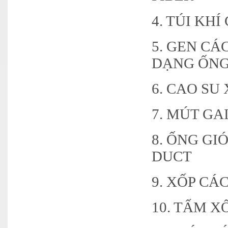
4. TÚI KH
5. GEN CÁ
DẠNG ỐNG
6. CAO S
7. MÚT GA
8. ỐNG GI
DUCT
9. XỐP CÁ
10. TẤM X