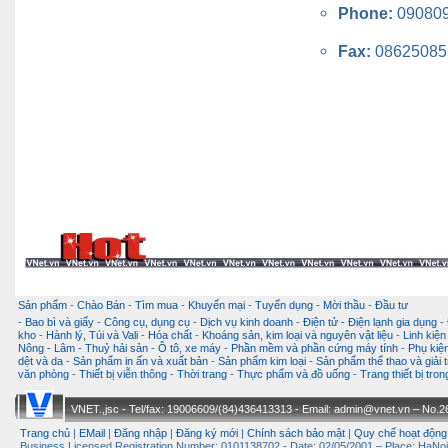
Phone:
09080
Fax:
08625085
Sản phẩm
-
Chào Bán
-
Tìm mua
-
Khuyến mại
-
Tuyển dụng
-
Mời thầu
-
Đầu tư
-
Bao bì và giấy
-
Công cụ, dụng cụ
-
Dịch vụ kinh doanh
-
Điện tử - Điện lạnh gia dụng
-
kho
-
Hành lý, Túi và Vali
-
Hóa chất
-
Khoáng sản, kim loại và nguyên vật liệu
-
Linh kiện
Nông - Lâm - Thuỷ hải sản
-
Ô tô, xe máy
-
Phần mềm và phần cứng máy tính
-
Phụ kiện
dệt và da
-
Sản phẩm in ấn và xuất bản
-
Sản phẩm kim loại
-
Sản phẩm thể thao và giải t
văn phòng
-
Thiết bị viễn thông
-
Thời trang
-
Thực phẩm và đồ uống
-
Trang thiết bị tro
VNET.,jsc - Tel/fax: 19006609/(84)436413313 - Email: admin@vnet.vn – No.26-
Trang chủ
|
EMail
|
Đăng nhập
|
Đăng ký mới
|
Chính sách bảo mật
|
Quy chế hoạt động
Business Licensed Registration Number: 0101138702 - Date: 02/05/2001 – Place: HaNoi