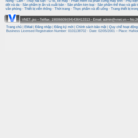
Nông - Lâm - Thuỷ hải sản
-
Ô tô, xe máy
-
Phần mềm và phần cứng máy tính
-
Phụ kiện
dệt và da
-
Sản phẩm in ấn và xuất bản
-
Sản phẩm kim loại
-
Sản phẩm thể thao và giải t
văn phòng
-
Thiết bị viễn thông
-
Thời trang
-
Thực phẩm và đồ uống
-
Trang thiết bị tro
VNET.,jsc - Tel/fax: 19006609/(84)436413313 - Email: admin@vnet.vn – No.26-
Trang chủ
|
EMail
|
Đăng nhập
|
Đăng ký mới
|
Chính sách bảo mật
|
Quy chế hoạt động
Business Licensed Registration Number: 0101138702 - Date: 02/05/2001 – Place: HaNoi