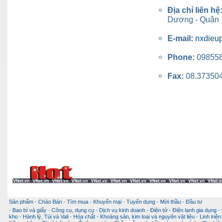
Địa chỉ liên hệ
Dương - Quận 1
E-mail:
nxdieu
Phone:
09855
Fax:
08.37350
Sản phẩm
-
Chào Bán
-
Tìm mua
-
Khuyến mại
-
Tuyển dụng
-
Mời thầu
-
Đầu tư
-
Bao bì và giấy
-
Công cụ, dụng cụ
-
Dịch vụ kinh doanh
-
Điện tử - Điện lạnh gia dụng
-
kho
-
Hành lý, Túi và Vali
-
Hóa chất
-
Khoáng sản, kim loại và nguyên vật liệu
-
Linh kiện