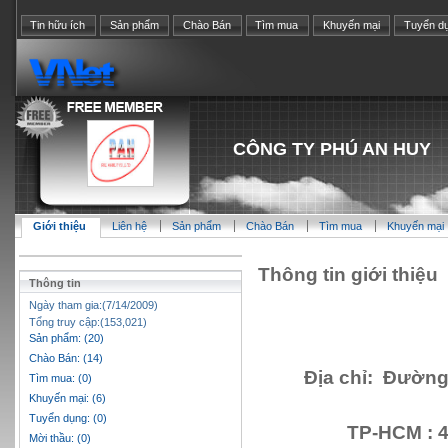
Tin hữu ích
Sản phẩm
Chào Bán
Tìm mua
Khuyến mại
Tuyển d
CÔNG TY PHÚ AN HUY
Giới thiệu
Liên hệ
Sản phẩm
Chào Bán
Tìm mua
Khuyến mại
Thông tin giới thiệu
Thông tin
Ngày tham gia:(7/14/2009)
Tổng truy cập:(153,021)
Sản phẩm: (20)
Chào Bán: (14)
Địa chỉ: Đường
Tìm mua: (0)
Khuyến mại: (6)
Tuyển dụng: (0)
TP-HCM : 
Mời thầu: (0)