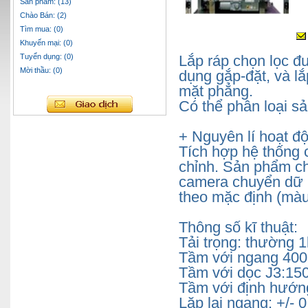
Sản phẩm: (13)
Chào Bán: (2)
Tìm mua: (0)
Khuyến mại: (0)
Tuyển dụng: (0)
Lắp ráp chọn lọc đ
Mời thầu: (0)
dụng gắp-đặt, và l
mặt phẳng.
Có thể phân loại sả
+ Nguyên lí hoạt đ
Tích hợp hệ thống 
chỉnh. Sản phẩm ch
camera chuyển dữ l
theo mặc định (màu 
Thông số kĩ thuật:
Tải trọng: thường 1
Tầm với ngang 40
Tầm với dọc J3:1
Tầm với định hướng
Lặp lại ngang: +/-