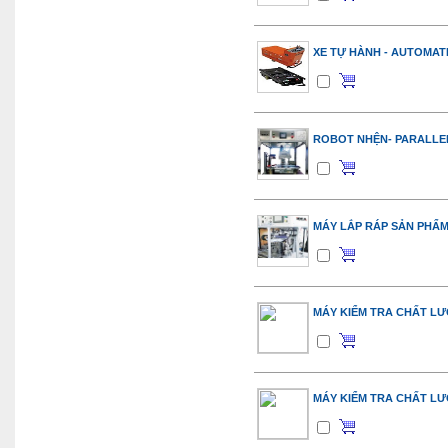
XE TỰ HÀNH - AUTOMAT
ROBOT NHỆN- PARALLE
MÁY LẮP RÁP SẢN PHẨ
MÁY KIỂM TRA CHẤT L
MÁY KIỂM TRA CHẤT L