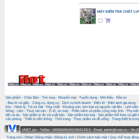
MÁY KIỂM TRA CHẤT L
Sản phẩm
-
Chào Bán
-
Tìm mua
-
Khuyến mại
-
Tuyển dụng
-
Mời thầu
-
Đầu tư
-
Bao bì và giấy
-
Công cụ, dụng cụ
-
Dịch vụ kinh doanh
-
Điện tử - Điện lạnh gia dụng
-
kho
-
Hành lý, Túi và Vali
-
Hóa chất
-
Khoáng sản, kim loại và nguyên vật liệu
-
Linh kiện
Nông - Lâm - Thuỷ hải sản
-
Ô tô, xe máy
-
Phần mềm và phần cứng máy tính
-
Phụ kiện
dệt và da
-
Sản phẩm in ấn và xuất bản
-
Sản phẩm kim loại
-
Sản phẩm thể thao và giải t
văn phòng
-
Thiết bị viễn thông
-
Thời trang
-
Thực phẩm và đồ uống
-
Trang thiết bị tro
VNET.,jsc - Tel/fax: 19006609/(84)436413313 - Email: admin@vnet.vn – No.26-
Trang chủ
|
EMail
|
Đăng nhập
|
Đăng ký mới
|
Chính sách bảo mật
|
Quy chế hoạt động