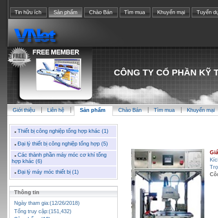
Tin hữu ích
Sản phẩm
Chào Bán
Tìm mua
Khuyến mại
Tuyển d
CÔNG TY CỔ PHẦN KỸ 
Giới thiệu
Liên hệ
Sản phẩm
Chào Bán
Tìm mua
Khuyến mại
Thiết bị công nghiệp tổng hợp khác (1)
Đại lý thiết bị công nghiệp tổng hợp (5)
Giá
Các thành phần máy móc cơ khí tổng
Kíc
hợp khác (6)
Trọ
Đại lý máy móc thiết bị (1)
Cô
Thông tin
Ngày tham gia:(12/26/2018)
Tổng truy cập:(151,432)