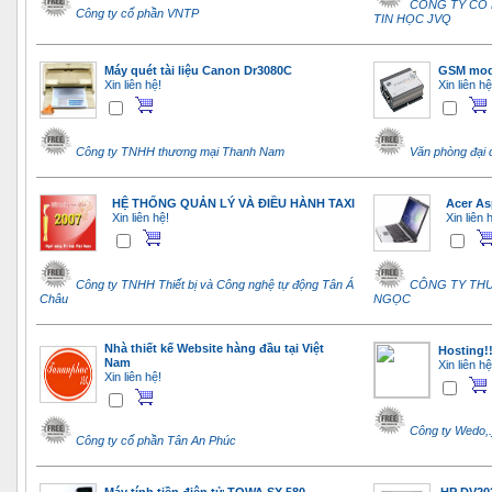
CÔNG TY CỔ 
Công ty cổ phần VNTP
TIN HỌC JVQ
Máy quét tài liệu Canon Dr3080C
GSM mod
Xin liên hệ!
Xin liên hệ
Công ty TNHH thương mại Thanh Nam
Văn phòng đại d
HỆ THỐNG QUẢN LÝ VÀ ĐIỀU HÀNH TAXI
Acer As
Xin liên hệ!
Xin liên 
Công ty TNHH Thiết bị và Công nghệ tự động Tân Á
CÔNG TY THƯ
Châu
NGỌC
Nhà thiết kế Website hàng đầu tại Việt
Hosting!!
Nam
Xin liên hệ
Xin liên hệ!
Công ty Wedo,.
Công ty cổ phần Tân An Phúc