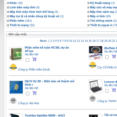
Khác
(16)
Kỹ thuật mạng
(1)
Linh kiện máy tính
(6)
Máy chủ và máy tr
Máy tính màn hình tinh thể lỏng
(5)
Máy tính xách tay
(
Máy trợ lý cá nhân dùng kỹ thuật số
(1)
Máy vi tính
(65)
Phần mềm
(161)
Thẻ thông minh
(2)
Thiết bị mạng
(52)
Thiết bị ngoại vi
(79
Mới cập nhật
Next:
1
2
3
4
5
6
7
8
9
10
11
12
13
14
15
16
17
18
19
20
21
Phần mềm kế toán HCSN, dự án
iBuffalo 
AFsys
Xin liên hệ
Xin liên hệ!
Cty Cổ Phần 
Công ty Phần mềm Esoft
DỊCH VỤ 3D – Biến bản vẽ thành mô
Lenovo 
hình t
Xin liên hệ
Xin liên hệ!
Công ty TNHH
Công ty Hài Hòa
Tất cả t
Toshiba Satellite M200 - A413