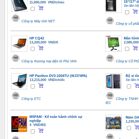
15’’/17’’
11,690,000 VND/chiec
Xin liên hệ
Công ty Máy tính NET
Công ty cổ phầ
HP CQ42
Màn hình
13,200,000 VND/0
2,085,00
Công ty thương mại điện tử Phú Vinh
Công ty Cổ Ph
HP Pavilion DV3-2204TU (WJ374PA)
Bộ vi tí
13,215,000 VND/chiếc
Xin liên 
Công ty ETC
Công ty TNHH 
IEC
MSFAM - Kế toán hành chính sự
Main G
nghiệp
1,230,0
4 VND/Bộ