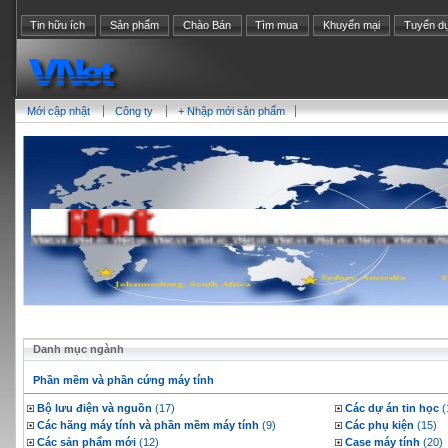
Tin hữu ích
Sản phẩm
Chào Bán
Tìm mua
Khuyến mại
Tuyển d
Mới cập nhật
Công ty
+ Nhập mới sản phẩm
Danh mục ngành
Phần mềm và phần cứng máy tính
Bộ lưu điện và nguồn
(17)
Các dự án tin học
(
Các hãng máy tính và phần mềm máy tính
(9)
Các phụ kiện
(15)
Các sản phẩm mới
(12)
Case máy tính
(20)