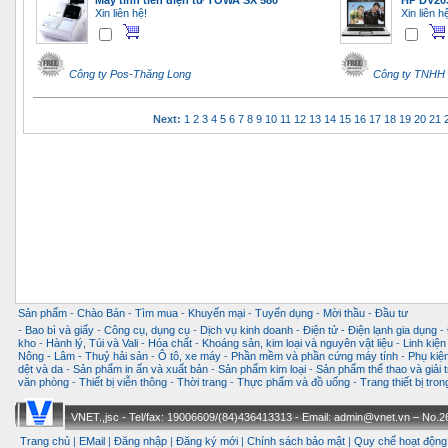
Máy tính tiền điện tử TOWA SX 580
HP DV20
Xin liên hệ!
Xin liên h
Công ty Pos-Thăng Long
Công ty TNHH 
Next:
1
2
3
4
5
6
7
8
9
10
11
12
13
14
15
16
17
18
19
20
21
Sản phẩm
-
Chào Bán
-
Tìm mua
-
Khuyến mại
-
Tuyển dụng
-
Mời thầu
-
Đầu tư
-
Bao bì và giấy
-
Công cụ, dụng cụ
-
Dịch vụ kinh doanh
-
Điện tử - Điện lạnh gia dụng
-
kho
-
Hành lý, Túi và Vali
-
Hóa chất
-
Khoáng sản, kim loại và nguyên vật liệu
-
Linh kiện
Nông - Lâm - Thuỷ hải sản
-
Ô tô, xe máy
-
Phần mềm và phần cứng máy tính
-
Phụ kiện
dệt và da
-
Sản phẩm in ấn và xuất bản
-
Sản phẩm kim loại
-
Sản phẩm thể thao và giải t
văn phòng
-
Thiết bị viễn thông
-
Thời trang
-
Thực phẩm và đồ uống
-
Trang thiết bị tro
VNET.,jsc - Tel/fax: 19006609/(84)436413313 - Email: admin@vnet.vn – No.26-
Trang chủ
|
EMail
|
Đăng nhập
|
Đăng ký mới
|
Chính sách bảo mật
|
Quy chế hoạt động