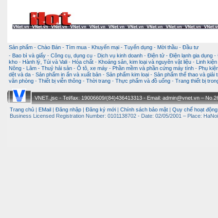
Sản phẩm
-
Chào Bán
-
Tìm mua
-
Khuyến mại
-
Tuyển dụng
-
Mời thầu
-
Đầu tư
-
Bao bì và giấy
-
Công cụ, dụng cụ
-
Dịch vụ kinh doanh
-
Điện tử - Điện lạnh gia dụng
-
kho
-
Hành lý, Túi và Vali
-
Hóa chất
-
Khoáng sản, kim loại và nguyên vật liệu
-
Linh kiện
Nông - Lâm - Thuỷ hải sản
-
Ô tô, xe máy
-
Phần mềm và phần cứng máy tính
-
Phụ kiện
dệt và da
-
Sản phẩm in ấn và xuất bản
-
Sản phẩm kim loại
-
Sản phẩm thể thao và giải t
văn phòng
-
Thiết bị viễn thông
-
Thời trang
-
Thực phẩm và đồ uống
-
Trang thiết bị tro
VNET.,jsc - Tel/fax: 19006609/(84)436413313 - Email: admin@vnet.vn – No.26-
Trang chủ
|
EMail
|
Đăng nhập
|
Đăng ký mới
|
Chính sách bảo mật
|
Quy chế hoạt động
Business Licensed Registration Number: 0101138702 - Date: 02/05/2001 – Place: HaNoi