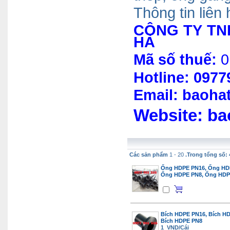
Thông tin li
ê
n 
CÔNG TY TN
HÀ
Mã số thuế:
0
Hotline: 097
Email: baoha
Web
site
:
ba
Các sản phẩm
1 - 20
.Trong tổng số: 
Ống HDPE PN16, Ống HDP
Ống HDPE PN8, Ống HDP
Bích HDPE PN16, Bích HD
Bích HDPE PN8
1 VND/Cái