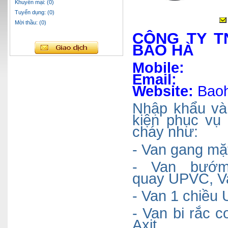
Khuyến mại: (0)
Tuyển dụng: (0)
Mời thầu: (0)
CÔNG TY T
BẢO H
À
Mobi
Emai
Website:
Baoh
Nhập
khẩu và
kiện phục vụ
cháy như:
- Van gang mặ
- Van bướ
quay
UPVC
, 
- Van 1 chiề
- Van bi rắc c
Axit