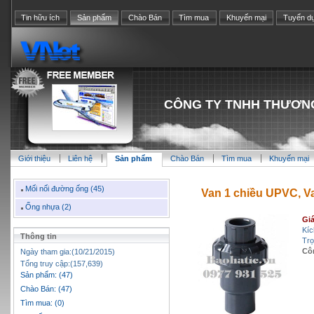
Tin hữu ích
Sản phẩm
Chào Bán
Tìm mua
Khuyến mại
Tuyển d
CÔNG TY TNHH THƯƠNG
Giới thiệu
Liên hệ
Sản phẩm
Chào Bán
Tìm mua
Khuyến mại
Mối nối đường ống (45)
Van 1 chiều UPVC, Va
Ống nhựa (2)
Giá
Kíc
Thông tin
Trọ
Cô
Ngày tham gia:(10/21/2015)
Tổng truy cập:(157,639)
Sản phẩm: (47)
Chào Bán: (47)
Tìm mua: (0)