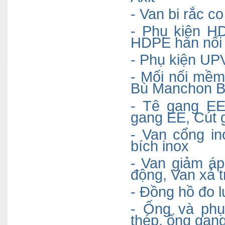
- Van bi rắc 
- Phụ kiện H
HDPE hàn nối 
- Phụ kiện UP
- Mối nối mề
Bù Manchon 
- Tê gang EE
gang EE, Cút 
- Van
cổng
in
bích inox
- Van giảm á
động, Van xả 
- Đồng hồ đo 
- Ống và ph
thép, ống ga