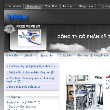
Tin hữu ích
Sản phẩm
Chào Bán
Tìm mua
Khuyến mại
Tuyển d
CÔNG TY CỔ PHẦN KỸ 
Giới thiệu
Liên hệ
Sản phẩm
Chào Bán
Tìm mua
Khuyến mại
Thiết bị công nghiệp tổng hợp khác (1)
Đại lý thiết bị công nghiệp tổng hợp (5)
Giá
Các thành phần máy móc cơ khí tổng
Kíc
hợp khác (6)
Trọ
Đại lý máy móc thiết bị (1)
Cô
Thông tin
Ngày tham gia:(12/26/2018)
Tổng truy cập:(151,489)