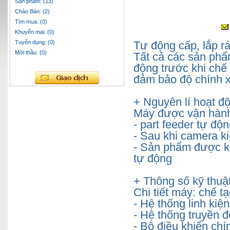
Sản phẩm: (13)
Chào Bán: (2)
Tìm mua: (0)
Khuyến mại: (0)
Tuyển dụng: (0)
Tư động cấp, lắp rá
Mời thầu: (0)
Tất cả các sản phẩ
động trước khi chế
đảm bảo độ chính x
+ Nguyên lí hoạt đ
Máy được vận hành 
- part feeder tự độn
- Sau khi camera ki
- Sản phẩm được ki
tự động
+ Thông số kỹ thuật
Chi tiết máy: chế 
- Hệ thống linh kiệ
- Hệ thống truyền 
- Bộ điều khiển ch