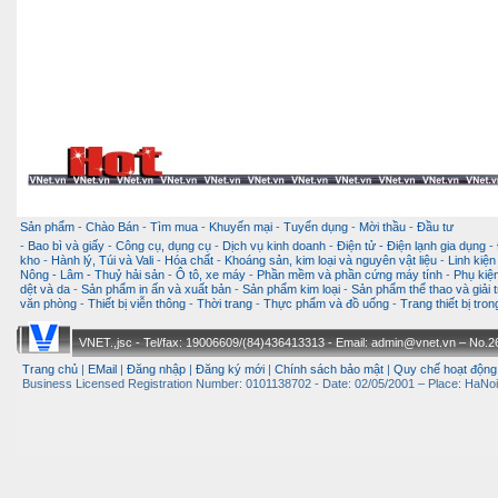
Sản phẩm
-
Chào Bán
-
Tìm mua
-
Khuyến mại
-
Tuyển dụng
-
Mời thầu
-
Đầu tư
-
Bao bì và giấy
-
Công cụ, dụng cụ
-
Dịch vụ kinh doanh
-
Điện tử - Điện lạnh gia dụng
-
kho
-
Hành lý, Túi và Vali
-
Hóa chất
-
Khoáng sản, kim loại và nguyên vật liệu
-
Linh kiện
Nông - Lâm - Thuỷ hải sản
-
Ô tô, xe máy
-
Phần mềm và phần cứng máy tính
-
Phụ kiện
dệt và da
-
Sản phẩm in ấn và xuất bản
-
Sản phẩm kim loại
-
Sản phẩm thể thao và giải t
văn phòng
-
Thiết bị viễn thông
-
Thời trang
-
Thực phẩm và đồ uống
-
Trang thiết bị tro
VNET.,jsc - Tel/fax: 19006609/(84)436413313 - Email: admin@vnet.vn – No.26-
Trang chủ
|
EMail
|
Đăng nhập
|
Đăng ký mới
|
Chính sách bảo mật
|
Quy chế hoạt động
Business Licensed Registration Number: 0101138702 - Date: 02/05/2001 – Place: HaNoi