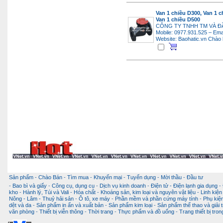
Van 1 chiều D300, Van 1 c
Van 1 chiều D500
CÔNG TY TNHH TM VÀ Đ
Mobile: 0977.931.525 – Ema
Website: Baohatic.vn
Chào 
Sản phẩm
-
Chào Bán
-
Tìm mua
-
Khuyến mại
-
Tuyển dụng
-
Mời thầu
-
Đầu tư
-
Bao bì và giấy
-
Công cụ, dụng cụ
-
Dịch vụ kinh doanh
-
Điện tử - Điện lạnh gia dụng
-
kho
-
Hành lý, Túi và Vali
-
Hóa chất
-
Khoáng sản, kim loại và nguyên vật liệu
-
Linh kiện
Nông - Lâm - Thuỷ hải sản
-
Ô tô, xe máy
-
Phần mềm và phần cứng máy tính
-
Phụ kiện
dệt và da
-
Sản phẩm in ấn và xuất bản
-
Sản phẩm kim loại
-
Sản phẩm thể thao và giải t
văn phòng
-
Thiết bị viễn thông
-
Thời trang
-
Thực phẩm và đồ uống
-
Trang thiết bị tro