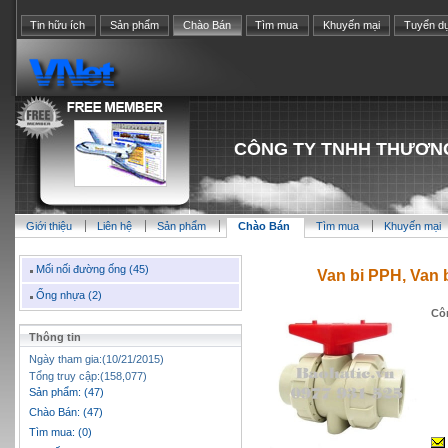
Tin hữu ích
Sản phẩm
Chào Bán
Tìm mua
Khuyến mại
Tuyển d
CÔNG TY TNHH THƯƠNG
Giới thiệu
Liên hệ
Sản phẩm
Chào Bán
Tìm mua
Khuyến mại
Mối nối đường ống (45)
Van bi PPH, Van 
Ống nhựa (2)
Cô
Thông tin
Ngày tham gia:(10/21/2015)
Tổng truy cập:(158,077)
Sản phẩm: (47)
Chào Bán: (47)
Tìm mua: (0)