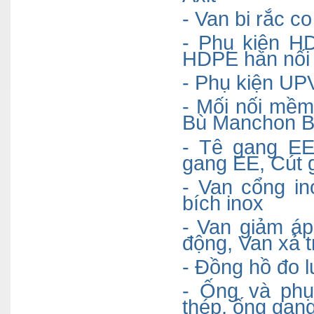
- Van bi rắc 
- Phụ kiện H
HDPE hàn nối 
- Phụ kiện UP
- Mối nối mề
Bù Manchon 
- Tê gang EE
gang EE, Cút 
- Van
cổng
in
bích inox
- Van giảm á
động, Van xả 
- Đồng hồ đo 
- Ống và ph
thép, ống ga