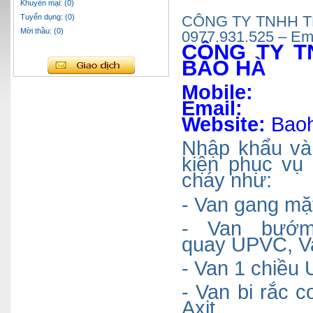
Khuyến mại: (0)
Tuyển dụng: (0)
CÔNG TY TNHH TM
Mời thầu: (0)
0977.931.525 – Em
CÔNG TY T
BẢO H
À
Mobi
Emai
Website:
Baoh
Nhập
khẩu và
kiện phục vụ
cháy như:
- Van gang mặ
- Van bướ
quay
UPVC
, 
- Van 1 chiề
- Van bi rắc c
Axit