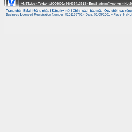
VNET.,jsc - Tel/fax: 19006609/(84)436413313 - Email: admin@vnet.vn – No.26-
Trang chủ
|
EMail
|
Đăng nhập
|
Đăng ký mới
|
Chính sách bảo mật
|
Quy chế hoạt động
Business Licensed Registration Number: 0101138702 - Date: 02/05/2001 – Place: HaNoi