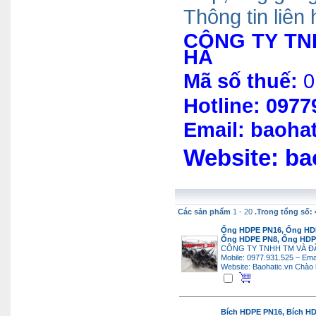
Thông tin li
ê
n 
CÔNG TY TN
HÀ
Mã số thuế:
0
Hotline: 097
Email: baoha
Web
site
:
ba
Các sản phẩm
1 - 20
.Trong tổng số: 
Ống HDPE PN16, Ống HDP
Ống HDPE PN8, Ống HDP
CÔNG TY TNHH TM VÀ Đ
Mobile: 0977.931.525 – Ema
Website: Baohatic.vn
Chào 
Bích HDPE PN16, Bích HD