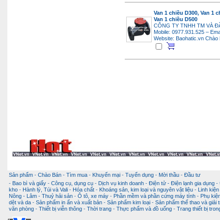
Van 1 chiều D300, Van 1 c
Van 1 chiều D500
CÔNG TY TNHH TM VÀ Đ
Mobile: 0977.931.525 – Ema
Website: Baohatic.vn
Chào 
Sản phẩm
-
Chào Bán
-
Tìm mua
-
Khuyến mại
-
Tuyển dụng
-
Mời thầu
-
Đầu tư
-
Bao bì và giấy
-
Công cụ, dụng cụ
-
Dịch vụ kinh doanh
-
Điện tử - Điện lạnh gia dụng
-
kho
-
Hành lý, Túi và Vali
-
Hóa chất
-
Khoáng sản, kim loại và nguyên vật liệu
-
Linh kiện
Nông - Lâm - Thuỷ hải sản
-
Ô tô, xe máy
-
Phần mềm và phần cứng máy tính
-
Phụ kiện
dệt và da
-
Sản phẩm in ấn và xuất bản
-
Sản phẩm kim loại
-
Sản phẩm thể thao và giải t
văn phòng
-
Thiết bị viễn thông
-
Thời trang
-
Thực phẩm và đồ uống
-
Trang thiết bị tro