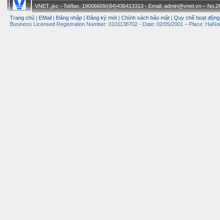
VNET.,jsc - Tel/fax: 19006609/(84)436413313 - Email: admin@vnet.vn – No.26-
Trang chủ
|
EMail
|
Đăng nhập
|
Đăng ký mới
|
Chính sách bảo mật
|
Quy chế hoạt động
Business Licensed Registration Number: 0101138702 - Date: 02/05/2001 – Place: HaNoi