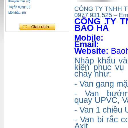
Khuyến mại: (0)
Tuyển dụng: (0)
CÔNG TY TNHH TM
Mời thầu: (0)
0977.931.525 – Em
CÔNG TY T
BẢO H
À
Mobi
Emai
Website:
Baoh
Nhập
khẩu và
kiện phục vụ
cháy như:
- Van gang mặ
- Van bướ
quay
UPVC
, 
- Van 1 chiề
- Van bi rắc c
Axit