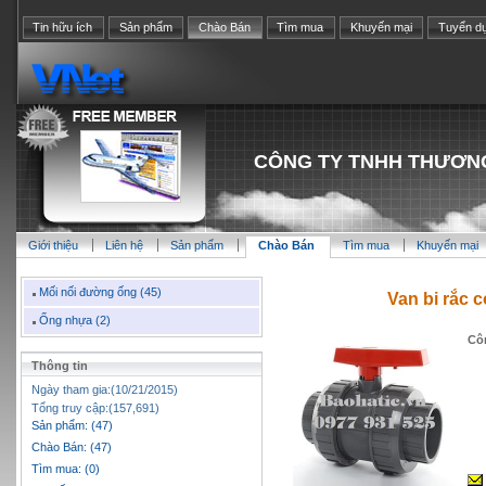
Tin hữu ích
Sản phẩm
Chào Bán
Tìm mua
Khuyến mại
Tuyển d
CÔNG TY TNHH THƯƠNG
Giới thiệu
Liên hệ
Sản phẩm
Chào Bán
Tìm mua
Khuyến mại
Mối nối đường ống (45)
Van bi rắc 
Ống nhựa (2)
Cô
Thông tin
Ngày tham gia:(10/21/2015)
Tổng truy cập:(157,691)
Sản phẩm: (47)
Chào Bán: (47)
Tìm mua: (0)