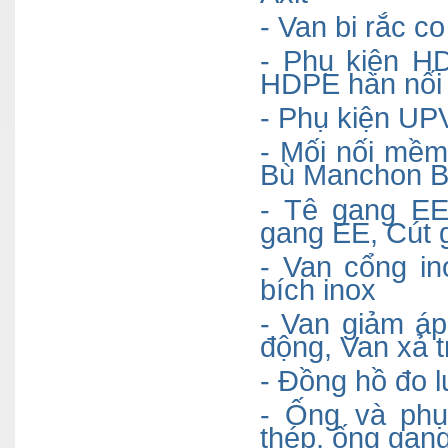
- Van bi rắc 
- Phụ kiện H
HDPE hàn nối 
- Phụ kiện UP
- Mối nối mề
Bù Manchon 
- Tê gang EE
gang EE, Cút 
- Van
cổng
in
bích inox
- Van giảm á
động, Van xả 
- Đồng hồ đo 
- Ống và ph
thép, ống ga