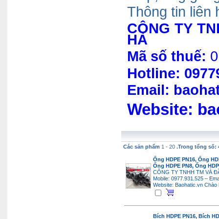
Thông tin li
ê
n 
CÔNG TY TN
HÀ
Mã số thuế:
0
Hotline: 097
Email: baoha
Web
site
:
ba
Các sản phẩm
1 - 20
.Trong tổng số: 
Ống HDPE PN16, Ống HDP
Ống HDPE PN8, Ống HDP
CÔNG TY TNHH TM VÀ Đ
Mobile: 0977.931.525 – Ema
Website: Baohatic.vn
Chào 
Bích HDPE PN16, Bích HD