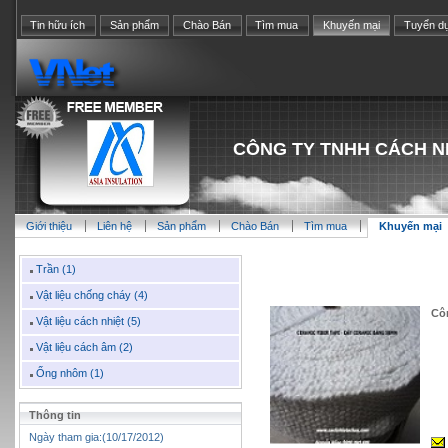
Tin hữu ích
Sản phẩm
Chào Bán
Tìm mua
Khuyến mại
Tuyển d
CÔNG TY TNHH CÁCH N
Giới thiệu
Liên hệ
Sản phẩm
Chào Bán
Tìm mua
Khuyến mại
Trần (1)
Vật liệu chống cháy (4)
Cô
Vật liệu cách nhiệt (5)
Vật liệu cách âm (2)
Ống nhôm (1)
Thông tin
Ngày tham gia:(10/17/2012)