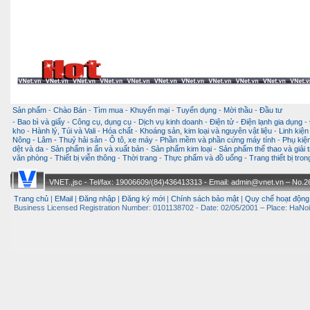
Sản phẩm
-
Chào Bán
-
Tìm mua
-
Khuyến mại
-
Tuyển dụng
-
Mời thầu
-
Đầu tư
-
Bao bì và giấy
-
Công cụ, dụng cụ
-
Dịch vụ kinh doanh
-
Điện tử - Điện lạnh gia dụng
-
kho
-
Hành lý, Túi và Vali
-
Hóa chất
-
Khoáng sản, kim loại và nguyên vật liệu
-
Linh kiện
Nông - Lâm - Thuỷ hải sản
-
Ô tô, xe máy
-
Phần mềm và phần cứng máy tính
-
Phụ kiện
dệt và da
-
Sản phẩm in ấn và xuất bản
-
Sản phẩm kim loại
-
Sản phẩm thể thao và giải t
văn phòng
-
Thiết bị viễn thông
-
Thời trang
-
Thực phẩm và đồ uống
-
Trang thiết bị tro
VNET.,jsc - Tel/fax: 19006609/(84)436413313 - Email: admin@vnet.vn – No.26-
Trang chủ
|
EMail
|
Đăng nhập
|
Đăng ký mới
|
Chính sách bảo mật
|
Quy chế hoạt động
Business Licensed Registration Number: 0101138702 - Date: 02/05/2001 – Place: HaNoi