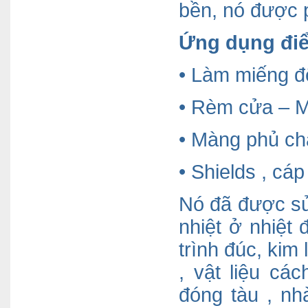
bền, nó được p
Ứng dụng điể
• Làm miếng đ
• Rèm cửa – M
• Màng phủ chắ
• Shields , cá
Nó đã được sử
nhiệt ở nhiệt
trình đúc, kim
, vật liệu cá
đóng tàu , nh