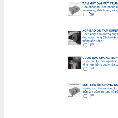
TẤM MÚT GAI MÚT TRỨ
Các phòng thu âm, phòng qu
vũ trường, khách sạn, karao
XỐP BẢO ÔN TẤM SUPE
Cách nhiệt cho đường ống (
ống nước nóng.Cách nhiệt 
thống cấp đông.
CUỘN BẠC CHỐNG NÓNG
Được cấu tạo bởi lớp nhôm
tổng hợp, bên trong chứa cá
MÚT TIÊU ÂM CHỐNG R
Ngoài ra có thể sử dụng tốt 
điện làm giảm độ rung và ti