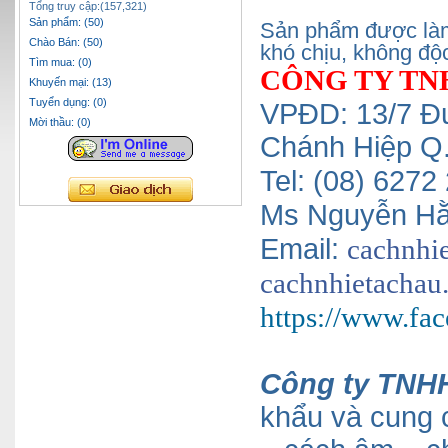
Tổng truy cập:(157,321)
Sản phẩm: (50)
Sản phẩm được làm 
Chào Bán: (50)
khó chịu, không độ
Tìm mua: (0)
CÔNG TY TN
Khuyến mại: (13)
Tuyển dụng: (0)
VPĐD: 13/7 Đ
Mời thầu: (0)
Chánh Hiệp Q
Tel: (08) 627
Ms Nguyễn Hằ
Email:
cachnhi
cachnhietachau
https://www.f
Công ty TNHH
khẩu và cung 