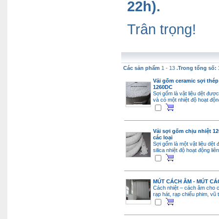
22h).
Trân trọng!
Các sản phẩm
1 - 13
.Trong tổng số: 
Vải gốm ceramic sợi thép
1260DC
Sợi gốm là vật liệu dệt được
và có một nhiệt độ hoạt độn
Vải sợi gốm chịu nhiệt 1
các loại
Sợi gốm là một vật liệu dệt
silica nhiệt độ hoạt động l
MÚT CÁCH ÂM - MÚT CÁ
Cách nhiệt – cách âm cho 
rạp hát, rạp chiếu phim, vũ