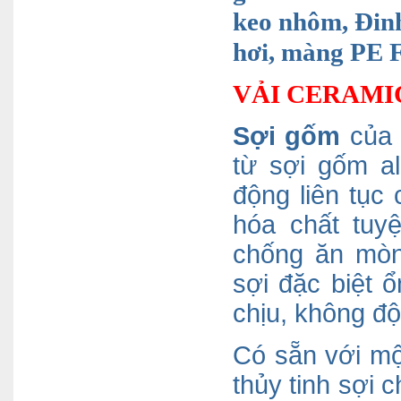
keo nhôm, Đinh
hơi, màng PE 
VẢI CERAMI
Sợi gốm
của c
từ sợi gốm al
động liên tục
hóa chất tuyệ
chống ăn mòn
sợi đặc biệt 
chịu, không độ
Có sẵn với mộ
thủy tinh sợi 