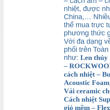
– cách âm – c
nhiệt, được nh
China,… Nhiều
thể mua trực t
phương thức g
Với đa dạng v
phối trên Toàn
như:
Len thủy
– ROCKWOOL, 
cách nhiệt – B
Acoustic Foam,
Vải ceramic ch
Cách nhiệt Sup
gió mềm – Fle