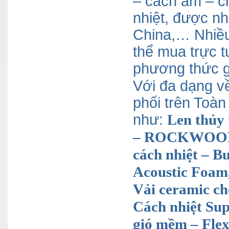
– cách âm – c
nhiệt, được nh
China,… Nhiều
thể mua trực t
phương thức g
Với đa dạng v
phối trên Toàn
như:
Len thủy
– ROCKWOOL, 
cách nhiệt – B
Acoustic Foam,
Vải ceramic ch
Cách nhiệt Sup
gió mềm – Fle