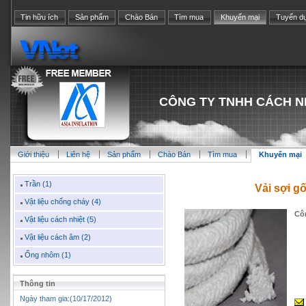
Tin hữu ích
Sản phẩm
Chào Bán
Tìm mua
Khuyến mại
Tuyển d
CÔNG TY TNHH CÁCH N
Giới thiệu
Liên hệ
Sản phẩm
Chào Bán
Tìm mua
Khuyến mại
Trần (1)
Vải sợi g
Vật liệu chống cháy (4)
Cô
Vật liệu cách nhiệt (5)
Vật liệu cách âm (2)
Ống nhôm (1)
Thông tin
Ngày tham gia:(10/17/2012)