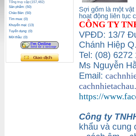
Tổng truy cập:(157,482)
Sản phẩm: (50)
Sợi gốm là một vật 
Chào Bán: (50)
hoạt động liên tục
Tìm mua: (0)
CÔNG TY TN
Khuyến mại: (13)
Tuyển dụng: (0)
VPĐD: 13/7 Đ
Mời thầu: (0)
Chánh Hiệp Q
Tel: (08) 627
Ms Nguyễn Hằ
Email:
cachnhi
cachnhietachau
https://www.f
Công ty TNHH
khẩu và cung 