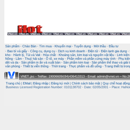
Sản phẩm
-
Chào Bán
-
Tìm mua
-
Khuyến mại
-
Tuyển dụng
-
Mời thầu
-
Đầu tư
-
Bao bì và giấy
-
Công cụ, dụng cụ
-
Dịch vụ kinh doanh
-
Điện tử - Điện lạnh gia dụng
-
kho
-
Hành lý, Túi và Vali
-
Hóa chất
-
Khoáng sản, kim loại và nguyên vật liệu
-
Linh kiện
Nông - Lâm - Thuỷ hải sản
-
Ô tô, xe máy
-
Phần mềm và phần cứng máy tính
-
Phụ kiện
dệt và da
-
Sản phẩm in ấn và xuất bản
-
Sản phẩm kim loại
-
Sản phẩm thể thao và giải t
văn phòng
-
Thiết bị viễn thông
-
Thời trang
-
Thực phẩm và đồ uống
-
Trang thiết bị tro
VNET.,jsc - Tel/fax: 19006609/(84)436413313 - Email: admin@vnet.vn – No.26-
Trang chủ
|
EMail
|
Đăng nhập
|
Đăng ký mới
|
Chính sách bảo mật
|
Quy chế hoạt động
Business Licensed Registration Number: 0101138702 - Date: 02/05/2001 – Place: HaNoi