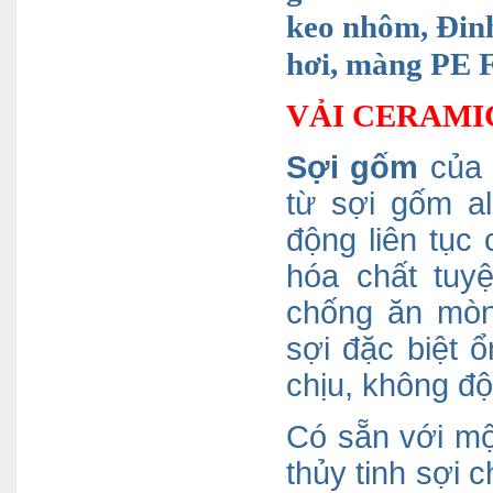
keo nhôm, Đinh
hơi, màng PE 
VẢI CERAMI
Sợi gốm
của c
từ sợi gốm al
động liên tục
hóa chất tuyệ
chống ăn mòn
sợi đặc biệt 
chịu, không độ
Có sẵn với mộ
thủy tinh sợi 