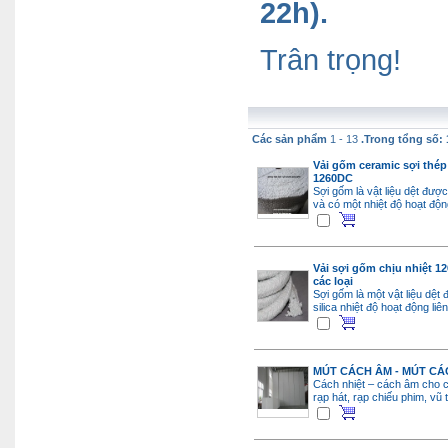
22h).
Trân trọng!
Các sản phẩm
1 - 13
.Trong tổng số: 
Vải gốm ceramic sợi thép
1260DC
Sợi gốm là vật liệu dệt được
và có một nhiệt độ hoạt độn
Vải sợi gốm chịu nhiệt 1
các loại
Sợi gốm là một vật liệu dệt
silica nhiệt độ hoạt động l
MÚT CÁCH ÂM - MÚT CÁ
Cách nhiệt – cách âm cho 
rạp hát, rạp chiếu phim, vũ