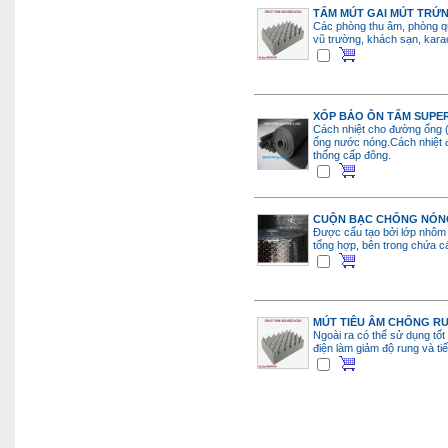
TẤM MÚT GAI MÚT TRỨ
Các phòng thu âm, phòng qu
vũ trường, khách sạn, karao
XỐP BẢO ÔN TẤM SUPE
Cách nhiệt cho đường ống (
ống nước nóng.Cách nhiệt 
thống cấp đông.
CUỘN BẠC CHỐNG NÓNG
Được cấu tạo bởi lớp nhôm
tổng hợp, bên trong chứa cá
MÚT TIÊU ÂM CHỐNG R
Ngoài ra có thể sử dụng tốt 
điện làm giảm độ rung và ti