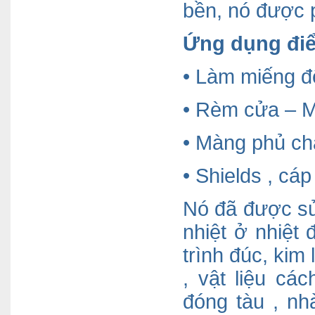
bền, nó được p
Ứng dụng điể
• Làm miếng đ
• Rèm cửa – M
• Màng phủ chắ
• Shields , cá
Nó đã được sử
nhiệt ở nhiệt
trình đúc, kim
, vật liệu cá
đóng tàu , nh