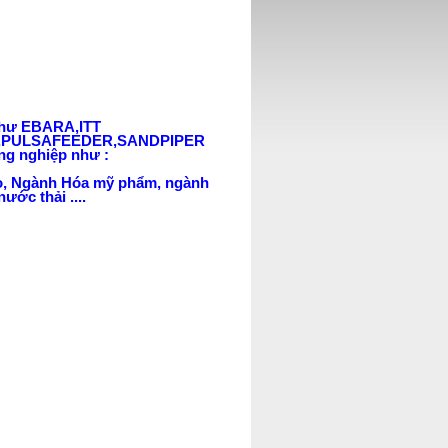
 như EBARA,ITT
,PULSAFEEDER,SANDPIPER
ng nghiệp như :
o, Ngành Hóa mỹ phẩm, ngành
ước thải ....