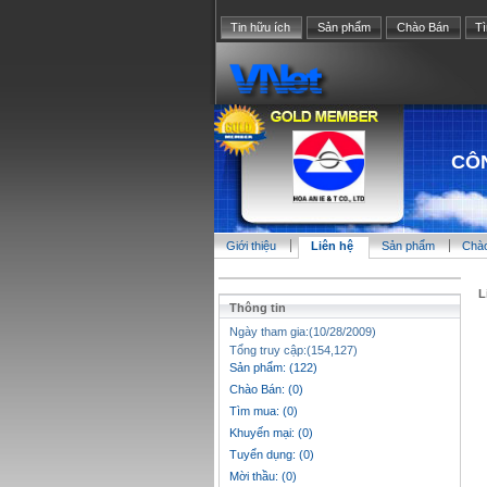
Tin hữu ích
Sản phẩm
Chào Bán
T
CÔN
Giới thiệu
Liên hệ
Sản phẩm
Chà
L
Thông tin
Ngày tham gia:(10/28/2009)
Tổng truy cập:(154,127)
Sản phẩm: (122)
Chào Bán: (0)
Tìm mua: (0)
Khuyến mại: (0)
Tuyển dụng: (0)
Mời thầu: (0)