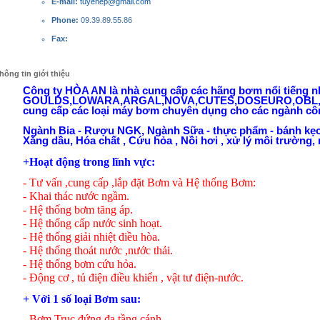
E-mail:
tuyenep@gmail.com
Phone:
09.39.89.55.86
Fax:
hông tin giới thiệu
Công ty HÒA AN là nhà cung cấp các hãng bơm nổi tiếng
GOULDS,LOWARA,ARGAL,NOVA,CUTES,DOSEURO,OBL
cung cấp các loại máy bơm chuyên dụng cho các ngành cô
Ngành Bia - Rượu NGK, Ngành Sữa - thực phẩm - bánh kẹ
Xăng dầu, Hóa chất , Cứu hỏa , Nồi hơi , xử lý môi trường, n
+Hoạt động trong lĩnh vực:
- Tư vấn ,cung cấp ,lắp đặt Bơm và Hệ thống Bơm:
- Khai thác nước ngầm.
- Hệ thống bơm tăng áp.
- Hệ thống cấp nước sinh hoạt.
- Hệ thống giải nhiệt điều hòa.
- Hệ thống thoát nước ,nước thải.
- Hệ thống bơm cứu hỏa.
- Động cơ , tủ điện điều khiển , vật tư điện-nước.
+ Với 1 số loại Bơm sau:
- Bơm Trục đứng đa tầng cánh.