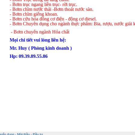
- Bơm trục ngang liền trục- rời trục.
- Bơm chìm nước thải -Bơm thoát nước sàn.
- Bơm chìm giếng khoan.
- Bơm cứu hỏa đông cơ điện - động cơ diesel.
- Bơm Chuyên dụng cho ngành thực phẩm: Bia, rượu, nước giải 
- Bơm chuyên ngành Hóa chất
Mọi chi tiết vui lòng liên hệ:
Mr. Huy ( Phòng kinh doanh )
Hp: 09.39.89.55.86
uyển dụng
-
Mời thầu
-
Đầu tư