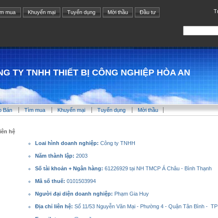
T
ìm mua
Khuyến mại
Tuyển dụng
Mời thầu
Đầu tư
G TY TNHH THIẾT BỊ CÔNG NGHIỆP HÒA AN
o Bán
Tìm mua
Khuyến mại
Tuyển dụng
Mời thầu
iên hệ
Loai hình doanh nghiệp:
Công ty TNHH
Năm thành lập:
2003
Số tài khoản + Ngân hàng:
61226929 tại NH TMCP Á Châu - Bình Thạnh
Mã số thuế:
0101503994
Người đại diện doanh nghiệp:
Phạm Gia Huy
Địa chỉ liên hệ:
Số 11/53 Nguyễn Văn Mại - Phường 4 - Quận Tân Bình - TP