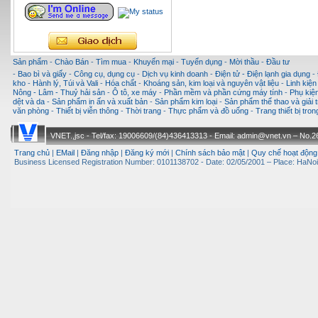
Sản phẩm
-
Chào Bán
-
Tìm mua
-
Khuyến mại
-
Tuyển dụng
-
Mời thầu
-
Đầu tư
-
Bao bì và giấy
-
Công cụ, dụng cụ
-
Dịch vụ kinh doanh
-
Điện tử - Điện lạnh gia dụng
-
kho
-
Hành lý, Túi và Vali
-
Hóa chất
-
Khoáng sản, kim loại và nguyên vật liệu
-
Linh kiện
Nông - Lâm - Thuỷ hải sản
-
Ô tô, xe máy
-
Phần mềm và phần cứng máy tính
-
Phụ kiện
dệt và da
-
Sản phẩm in ấn và xuất bản
-
Sản phẩm kim loại
-
Sản phẩm thể thao và giải t
văn phòng
-
Thiết bị viễn thông
-
Thời trang
-
Thực phẩm và đồ uống
-
Trang thiết bị tro
VNET.,jsc - Tel/fax: 19006609/(84)436413313 - Email: admin@vnet.vn – No.26-
Trang chủ
|
EMail
|
Đăng nhập
|
Đăng ký mới
|
Chính sách bảo mật
|
Quy chế hoạt động
Business Licensed Registration Number: 0101138702 - Date: 02/05/2001 – Place: HaNoi