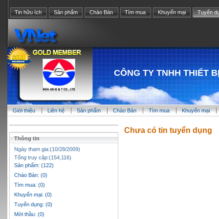
Tin hữu ích
Sản phẩm
Chào Bán
Tìm mua
Khuyến mại
Tuyển d
CÔNG TY TNHH THIẾT B
Giới thiệu
Liên hệ
Sản phẩm
Chào Bán
Tìm mua
Khuyến mại
Chưa có tin tuyển dụng
Thông tin
Ngày tham gia:(10/28/2009)
Tổng truy cập:(154,116)
Sản phẩm: (122)
Chào Bán: (0)
Tìm mua: (0)
Khuyến mại: (0)
Tuyển dụng: (0)
Mời thầu: (0)