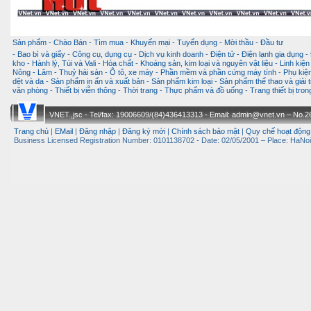
Sản phẩm
-
Chào Bán
-
Tìm mua
-
Khuyến mại
-
Tuyển dụng
-
Mời thầu
-
Đầu tư
-
Bao bì và giấy
-
Công cụ, dụng cụ
-
Dịch vụ kinh doanh
-
Điện tử - Điện lạnh gia dụng
-
kho
-
Hành lý, Túi và Vali
-
Hóa chất
-
Khoáng sản, kim loại và nguyên vật liệu
-
Linh kiện
Nông - Lâm - Thuỷ hải sản
-
Ô tô, xe máy
-
Phần mềm và phần cứng máy tính
-
Phụ kiện
dệt và da
-
Sản phẩm in ấn và xuất bản
-
Sản phẩm kim loại
-
Sản phẩm thể thao và giải t
văn phòng
-
Thiết bị viễn thông
-
Thời trang
-
Thực phẩm và đồ uống
-
Trang thiết bị tro
VNET.,jsc - Tel/fax: 19006609/(84)436413313 - Email: admin@vnet.vn – No.26-
Trang chủ
|
EMail
|
Đăng nhập
|
Đăng ký mới
|
Chính sách bảo mật
|
Quy chế hoạt động
Business Licensed Registration Number: 0101138702 - Date: 02/05/2001 – Place: HaNoi