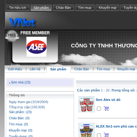
Tin hữu ích
Sản phẩm
Chào Bán
Tìm mua
Khuyến mại
Tuyển d
CÔNG TY TNHH THƯƠN
Giới thiệu
Liên hệ
Sản phẩm
Chào Bán
Tìm mua
Khuyến mại
Sơn nhà (23)
Các sản phẩm
1 - 20
.Trong tổng số: 
Thông tin
Sơn Alex vỏ đỏ
Ngày tham gia:(3/19/2004)
Tổng truy cập:(150,926)
Sản phẩm: (23)
Chào Bán: (0)
Tìm mua: (0)
ALEX 3in1-sơn phủ cao c
Khuyến mại: (0)
Tuyển dụng: (0)