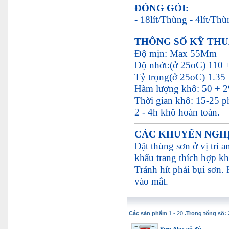
ĐÓNG GÓI:
- 18lít/Thùng - 4lít/Th
THÔNG SỐ KỸ THU
Độ mịn: Max 55Mm
Độ nhớt:(ở 25oC) 110
Tỷ trọng(ở 25oC) 1.35 
Hàm lượng khô: 50 + 
Thời gian khô: 15-25 p
2 - 4h khô hoàn toàn.
CÁC KHUYẾN
Đặt thùng sơn ở vị trí 
khẩu trang thích hợp k
Tránh hít phải bụi sơn.
vào mắt.
Các sản phẩm
1 - 20
.Trong tổng số: 