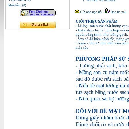
Số Fax:
04.7845049
Mời thầu: (0)
Gửi cho bạn bè
|
Báo tin xấu
GIỚI THIỆU SẢN PHẨM
- Là loại sơn nước chất lượng cao
- Được đặc chế để thích hợp với m
ngoài công trình như tường gạch, 
- Sơn có độ bám dính tốt, màng sơ
- Ngăn chặn sự phát triển của nấm
màu sắc
PHƯƠNG PHÁP SỬ 
- Tường phải sạch, khô 
- Màng sơn cũ nấm mốc 
sau đó được rửa sạch b
- Nếu bề mặt tường có d
rửa sạch bằng nước sạch
- Nên quan sát kỹ lưỡng
ĐỐI VỚI BỀ MẶT M
Dùng giấy nhám hoặc đ
Dùng chổi cỏ và nước đ