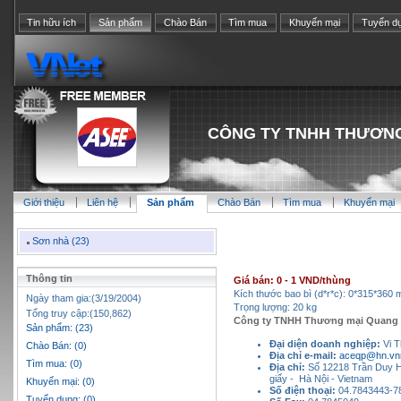
Tin hữu ích
Sản phẩm
Chào Bán
Tìm mua
Khuyến mại
Tuyển d
CÔNG TY TNHH THƯƠN
Giới thiệu
Liên hệ
Sản phẩm
Chào Bán
Tìm mua
Khuyến mại
Sơn nhà (23)
Thông tin
Giá bán: 0 - 1 VND/thùng
Kích thước bao bì (d*r*c): 0*315*360
Ngày tham gia:(3/19/2004)
Trọng lượng: 20 kg
Tổng truy cập:(150,862)
Công ty TNHH Thương mại Quang 
Sản phẩm: (23)
Đại diện doanh nghiệp:
Vi 
Chào Bán: (0)
Địa chỉ e-mail:
aceqp@hn.vn
Tìm mua: (0)
Địa chỉ:
Số 12218 Trần Duy 
giấy - Hà Nội - Vietnam
Khuyến mại: (0)
Số điện thoại:
04.7843443-7
Tuyển dụng: (0)