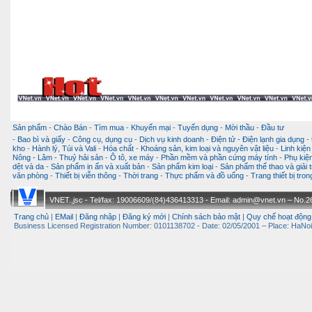
Sản phẩm
-
Chào Bán
-
Tìm mua
-
Khuyến mại
-
Tuyển dụng
-
Mời thầu
-
Đầu tư
-
Bao bì và giấy
-
Công cụ, dụng cụ
-
Dịch vụ kinh doanh
-
Điện tử - Điện lạnh gia dụng
-
kho
-
Hành lý, Túi và Vali
-
Hóa chất
-
Khoáng sản, kim loại và nguyên vật liệu
-
Linh kiện
Nông - Lâm - Thuỷ hải sản
-
Ô tô, xe máy
-
Phần mềm và phần cứng máy tính
-
Phụ kiện
dệt và da
-
Sản phẩm in ấn và xuất bản
-
Sản phẩm kim loại
-
Sản phẩm thể thao và giải t
văn phòng
-
Thiết bị viễn thông
-
Thời trang
-
Thực phẩm và đồ uống
-
Trang thiết bị tro
VNET.,jsc - Tel/fax: 19006609/(84)436413313 - Email: admin@vnet.vn – No.26-
Trang chủ
|
EMail
|
Đăng nhập
|
Đăng ký mới
|
Chính sách bảo mật
|
Quy chế hoạt động
Business Licensed Registration Number: 0101138702 - Date: 02/05/2001 – Place: HaNoi