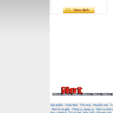
Sản phẩm
-
Chào Bán
-
Tìm mua
-
Khuyến mại
-
T
-
Bao bì và giấy
-
Công cụ, dụng cụ
-
Dịch vụ kinh
kho
-
Hành lý, Túi và Vali
-
Hóa chất
-
Khoáng sản, k