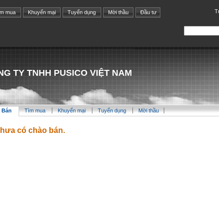
T
ìm mua
Khuyến mại
Tuyển dụng
Mời thầu
Đầu tư
NG TY TNHH PUSICO VIỆT NAM
 Bán
Tìm mua
Khuyến mại
Tuyển dụng
Mời thầu
hưa có chào bán.