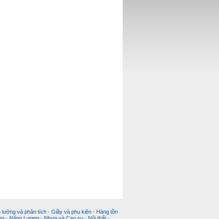
 lường và phân tích
-
Giầy và phụ kiện
-
Hàng tồn
ng
-
Năng Lượng
-
Nhựa và Cao su
-
Nội thất
-