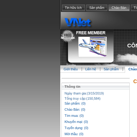
Tin hữu ích
Sản phẩm
Chào Bán
T
CÔ
Giới thiệu
Liên hệ
Sản phẩm
Chào
C
Thông tin
Ngày tham gia:(3/15/2019)
Tổng truy cập:(150,584)
Sản phẩm: (0)
Chào Bán: (0)
Tìm mua: (0)
Khuyến mại: (0)
Tuyển dụng: (0)
Mời thầu: (0)