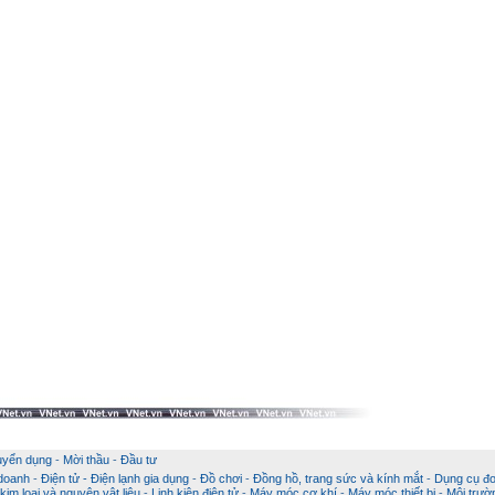
uyển dụng
-
Mời thầu
-
Đầu tư
 doanh
-
Điện tử - Điện lạnh gia dụng
-
Đồ chơi
-
Đồng hồ, trang sức và kính mắt
-
Dụng cụ đo
im loại và nguyên vật liệu
-
Linh kiện điện tử
-
Máy móc cơ khí
-
Máy móc thiết bị
-
Môi trườ