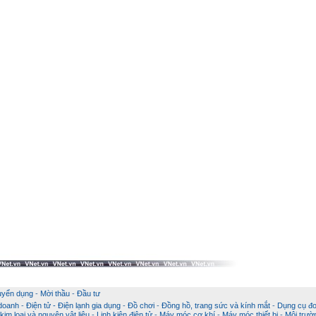
uyển dụng
-
Mời thầu
-
Đầu tư
 doanh
-
Điện tử - Điện lạnh gia dụng
-
Đồ chơi
-
Đồng hồ, trang sức và kính mắt
-
Dụng cụ đo
im loại và nguyên vật liệu
-
Linh kiện điện tử
-
Máy móc cơ khí
-
Máy móc thiết bị
-
Môi trườ