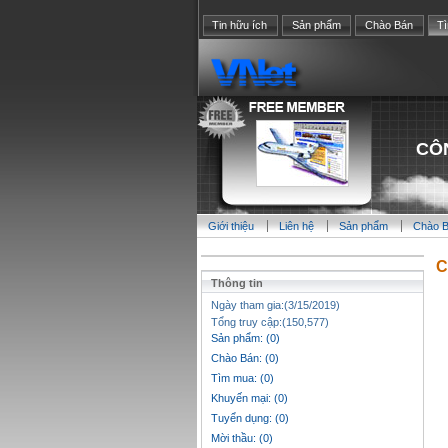
Tin hữu ích
Sản phẩm
Chào Bán
T
CÔ
Giới thiệu
Liên hệ
Sản phẩm
Chào 
C
Thông tin
Ngày tham gia:(3/15/2019)
Tổng truy cập:(150,577)
Sản phẩm: (0)
Chào Bán: (0)
Tìm mua: (0)
Khuyến mại: (0)
Tuyển dụng: (0)
Mời thầu: (0)