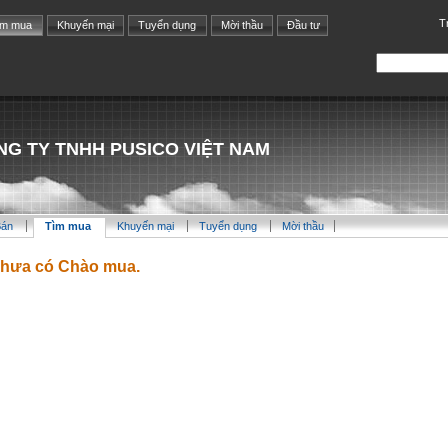
T
ìm mua
Khuyến mại
Tuyển dụng
Mời thầu
Đầu tư
NG TY TNHH PUSICO VIỆT NAM
Bán
Tìm mua
Khuyến mại
Tuyển dụng
Mời thầu
hưa có Chào mua.