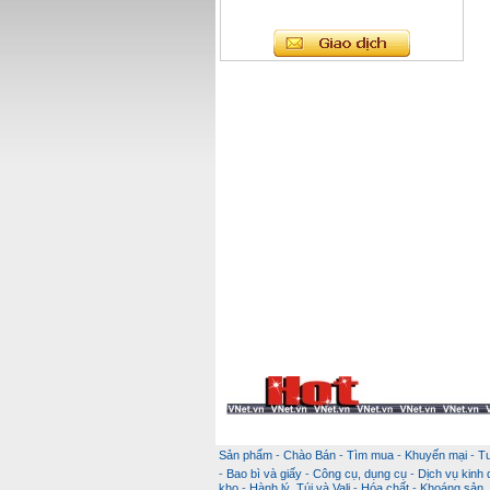
Sản phẩm
-
Chào Bán
-
Tìm mua
-
Khuyến mại
-
T
-
Bao bì và giấy
-
Công cụ, dụng cụ
-
Dịch vụ kinh
kho
-
Hành lý, Túi và Vali
-
Hóa chất
-
Khoáng sản, k