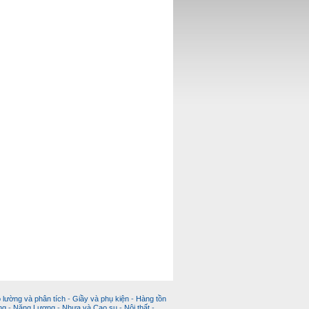
 lường và phân tích
-
Giầy và phụ kiện
-
Hàng tồn
ng
-
Năng Lượng
-
Nhựa và Cao su
-
Nội thất
-