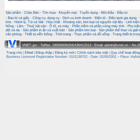
Sản phẩm
-
Chào Bán
-
Tìm mua
-
Khuyến mại
-
Tuyển dụng
-
Mời thầu
-
Đầu tư
-
Bao bì và giấy
-
Công cụ, dụng cụ
-
Dịch vụ kinh doanh
-
Điện tử - Điện lạnh gia dụng
-
kho
-
Hành lý, Túi và Vali
-
Hóa chất
-
Khoáng sản, kim loại và nguyên vật liệu
-
Linh kiện
Nông - Lâm - Thuỷ hải sản
-
Ô tô, xe máy
-
Phần mềm và phần cứng máy tính
-
Phụ kiện
dệt và da
-
Sản phẩm in ấn và xuất bản
-
Sản phẩm kim loại
-
Sản phẩm thể thao và giải t
văn phòng
-
Thiết bị viễn thông
-
Thời trang
-
Thực phẩm và đồ uống
-
Trang thiết bị tro
VNET.,jsc - Tel/fax: 19006609/(84)436413313 - Email: admin@vnet.vn – No.26-
Trang chủ
|
EMail
|
Đăng nhập
|
Đăng ký mới
|
Chính sách bảo mật
|
Quy chế hoạt động
Business Licensed Registration Number: 0101138702 - Date: 02/05/2001 – Place: HaNoi