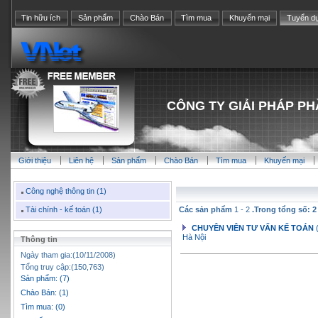
Tin hữu ích
Sản phẩm
Chào Bán
Tìm mua
Khuyến mại
Tuyển d
CÔNG TY GIẢI PHÁP PH
Giới thiệu
Liên hệ
Sản phẩm
Chào Bán
Tìm mua
Khuyến mại
Công nghệ thông tin (1)
Tài chính - kế toán (1)
Các sản phẩm
1 - 2
.Trong tổng số: 2
CHUYÊN VIÊN TƯ VẤN KẾ TOÁN
Hà Nội
Thông tin
Ngày tham gia:(10/11/2008)
Tổng truy cập:(150,763)
Sản phẩm: (7)
Chào Bán: (1)
Tìm mua: (0)