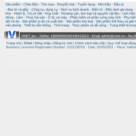
Sản phẩm
-
Chào Bán
-
Tìm mua
-
Khuyến mại
-
Tuyển dụng
-
Mời thầu
-
Đầu tư
-
Bao bì và giấy
-
Công cụ, dụng cụ
-
Dịch vụ kinh doanh
-
Điện tử - Điện lạnh gia dụng
-
kho
-
Hành lý, Túi và Vali
-
Hóa chất
-
Khoáng sản, kim loại và nguyên vật liệu
-
Linh kiện
Nông - Lâm - Thuỷ hải sản
-
Ô tô, xe máy
-
Phần mềm và phần cứng máy tính
-
Phụ kiện
dệt và da
-
Sản phẩm in ấn và xuất bản
-
Sản phẩm kim loại
-
Sản phẩm thể thao và giải t
văn phòng
-
Thiết bị viễn thông
-
Thời trang
-
Thực phẩm và đồ uống
-
Trang thiết bị tro
VNET.,jsc - Tel/fax: 19006609/(84)436413313 - Email: admin@vnet.vn – No.26-
Trang chủ
|
EMail
|
Đăng nhập
|
Đăng ký mới
|
Chính sách bảo mật
|
Quy chế hoạt động
Business Licensed Registration Number: 0101138702 - Date: 02/05/2001 – Place: HaNoi