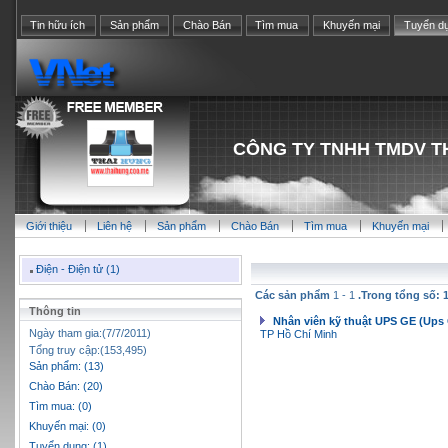
Tin hữu ích
Sản phẩm
Chào Bán
Tìm mua
Khuyến mại
Tuyển d
CÔNG TY TNHH TMDV T
Giới thiệu
Liên hệ
Sản phẩm
Chào Bán
Tìm mua
Khuyến mại
Điện - Điện tử (1)
Các sản phẩm
1 - 1
.Trong tổng số: 
Thông tin
Nhân viên kỹ thuật UPS GE (Ups 
Ngày tham gia:(7/7/2011)
TP Hồ Chí Minh
Tổng truy cập:(153,495)
Sản phẩm: (13)
Chào Bán: (20)
Tìm mua: (0)
Khuyến mại: (0)
Tuyển dụng: (1)