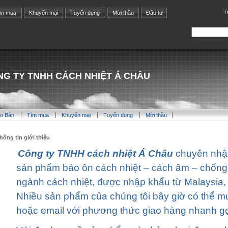
T
ìm mua
Khuyến mại
Tuyển dụng
Mời thầu
Đầu tư
G TY TNHH CÁCH NHIỆT Á CHÂU
o Bán
Tìm mua
Khuyến mại
Tuyển dụng
Mời thầu
hông tin giới thiệu
Công ty TNHH cách nhiệt Á Châu
chuyên nhậ
sản phẩm bảo ôn cách nhiệt – cách âm – chống
ngành cách nhiệt, được nhập khẩu từ Malaysia,
Nhiều sản phẩm của chúng tôi bây giờ có thể mu
hoặc email với phương thức giao hàng nhanh gọ