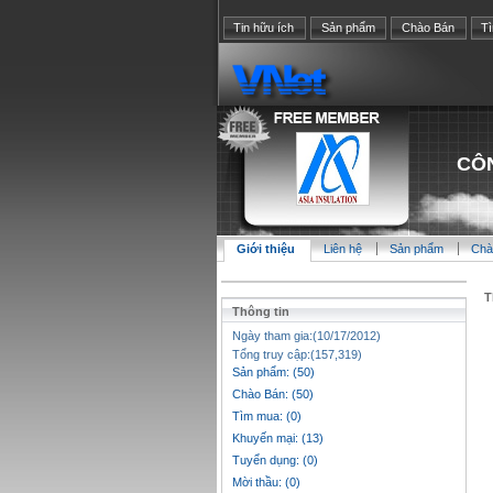
Tin hữu ích
Sản phẩm
Chào Bán
T
CÔN
Giới thiệu
Liên hệ
Sản phẩm
Chà
T
Thông tin
Ngày tham gia:(10/17/2012)
Tổng truy cập:(157,319)
Sản phẩm: (50)
Chào Bán: (50)
Tìm mua: (0)
Khuyến mại: (13)
Tuyển dụng: (0)
Mời thầu: (0)