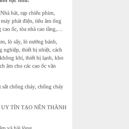
ĩnh vực như:
 Nhà hát, rạp chiếu phim,
 máy phát điện, tiêu âm ống
g cao ốc, tòa nhà cao tầng,…
im, lò sấy, lò nướng bánh,
nghiệp, thiết bị nhiệt, cách
không khí, thiết bị lạnh, kho
ách âm cho các cao ốc văn
t sắt chống cháy, chống cháy
NG – UY TÍN TẠO NÊN THÀNH
âm và hài lòng.