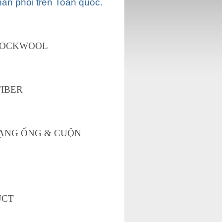
ân phối trên Toàn quốc.
 ROCKWOOL
FIBER
DẠNG ỐNG & CUỘN
UCT