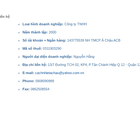
iên hệ
Loai hình doanh nghiệp:
Công ty TNHH
Năm thành lập:
2000
Số tài khoản + Ngân hàng:
143775539 NH TMCP Á Châu ACB
Mã số thuế:
0311903290
Người đại diện doanh nghiệp:
Nguyễn Hằng
Địa chỉ liên hệ:
13/7 Đường TCH 02, KP4, P.Tân Chánh Hiệp Q.12 - Quận 12
E-mail:
cachnhietachau@yahoo.com.vn
Phone:
0908090989
Fax:
0862508554