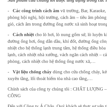
Sản phẩm của chúng tôi được ứng dụng trong các l
-
Các công trình cách âm
vũ trường, Bar, Karaoke,
phòng hội nghị, hội trường, cách âm – tiêu âm phòng
gió, cách âm trong đường ống nước xã sinh hoạt tron
-
Cách nhiệt
cho lò hơi, lò nung gốm sứ, lò luyện k
đường ống hơi, ống dẫn dầu, khí đốt, đường ống công 
nhiệt cho hệ thống lạnh trung tâm, hệ thống điều hòa 
lạnh, cách nhiệt nhà xưởng, vách ngăn cách nhiệt – c
phòng, cách nhiệt cho hệ thống ống nước xã,…
-
Vật liệu chống cháy
dùng cho cửa chống cháy, ké
xuyên tầng, lối thoát hiểm tòa nhà cao tầng,…
Chính sách của công ty chúng tôi : CHẤT LƯỢ
CÔNG
Đến với Công ty Á Châu, Quý khách sẽ thực sự yên t