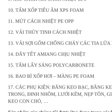
10. TẤM XỐP TIÊU ÂM XPS FOAM
11. MÚT CÁCH NHIỆT PE OPP
12. VẢI THỦY TINH CÁCH NHIỆT
13. VẢI SỢI GỐM CHỐNG CHÁY CÁC TIA LỬA
14. DÂY TẾT AMIANG CHỊU NHIỆT
15. TẤM LẤY SÁNG POLYCARBONETE
16. BAO BÌ XỐP HƠI – MÀNG PE FOAM
17. CÁC PHỤ KIỆN: BĂNG KEO BẠC, BĂNG K
TRONG, ĐINH NHÔM, LƯỚI KẼM, NẸP TÔN, GI
KEO CON CHÓ, …