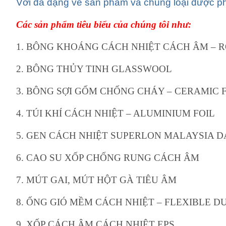
Với đa dạng về sản phẩm và chủng loại được ph
Các sản phẩm tiêu biểu của chúng tôi như:
1. BÔNG KHOÁNG CÁCH NHIỆT CÁCH ÂM –
2. BÔNG THỦY TINH GLASSWOOL
3. BÔNG SỢI GỐM CHỐNG CHÁY – CERAMIC 
4. TÚI KHÍ CÁCH NHIỆT – ALUMINIUM FOIL
5. GEN CÁCH NHIỆT SUPERLON MALAYSIA 
6. CAO SU XỐP CHỐNG RUNG CÁCH ÂM
7. MÚT GAI, MÚT HỘT GÀ TIÊU ÂM
8. ỐNG GIÓ MỀM CÁCH NHIỆT – FLEXIBLE D
9. XỐP CÁCH ÂM CÁCH NHIỆT EPS