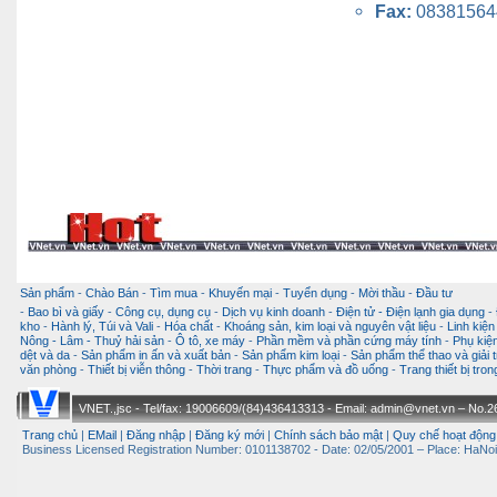
Fax:
08381564
Sản phẩm
-
Chào Bán
-
Tìm mua
-
Khuyến mại
-
Tuyển dụng
-
Mời thầu
-
Đầu tư
-
Bao bì và giấy
-
Công cụ, dụng cụ
-
Dịch vụ kinh doanh
-
Điện tử - Điện lạnh gia dụng
-
kho
-
Hành lý, Túi và Vali
-
Hóa chất
-
Khoáng sản, kim loại và nguyên vật liệu
-
Linh kiện
Nông - Lâm - Thuỷ hải sản
-
Ô tô, xe máy
-
Phần mềm và phần cứng máy tính
-
Phụ kiện
dệt và da
-
Sản phẩm in ấn và xuất bản
-
Sản phẩm kim loại
-
Sản phẩm thể thao và giải t
văn phòng
-
Thiết bị viễn thông
-
Thời trang
-
Thực phẩm và đồ uống
-
Trang thiết bị tro
VNET.,jsc - Tel/fax: 19006609/(84)436413313 - Email: admin@vnet.vn – No.26-
Trang chủ
|
EMail
|
Đăng nhập
|
Đăng ký mới
|
Chính sách bảo mật
|
Quy chế hoạt động
Business Licensed Registration Number: 0101138702 - Date: 02/05/2001 – Place: HaNoi