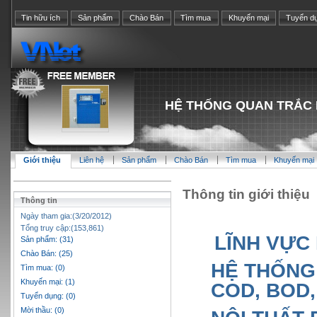
Tin hữu ích
Sản phẩm
Chào Bán
Tìm mua
Khuyến mại
Tuyển d
HỆ THỐNG QUAN TRẮC 
Giới thiệu
Liên hệ
Sản phẩm
Chào Bán
Tìm mua
Khuyến mại
Thông tin giới thiệu
Thông tin
Ngày tham gia:(3/20/2012)
Tổng truy cập:(153,861)
LĨNH VỰC
Sản phẩm: (31)
Chào Bán: (25)
HỆ THỐNG
Tìm mua: (0)
Khuyến mại: (1)
COD, BOD,
Tuyển dụng: (0)
Mời thầu: (0)