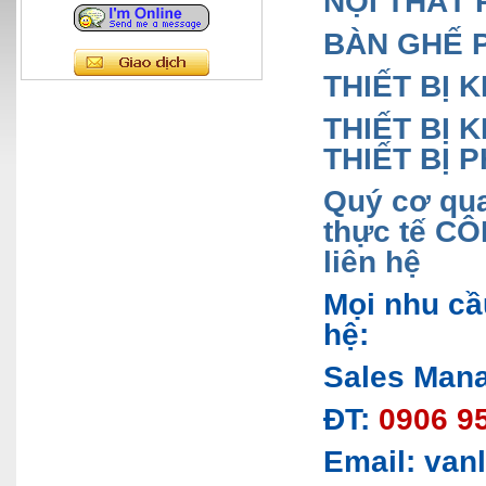
NỘI THẤT 
BÀN GHẾ 
THIẾT BỊ 
THIẾT BỊ
THIẾT BỊ 
Quý cơ qua
thực tế CÔ
liên hệ
Mọi nhu cầ
hệ:
Sales Mana
ĐT:
0906 95
Email: van