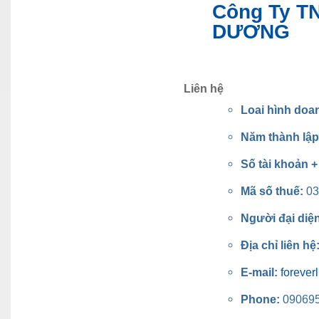
Công Ty T
DƯƠNG
Liên hệ
Loai hình doa
Năm thành lậ
Số tài khoản 
Mã số thuế:
03
Người đại diệ
Địa chỉ liên hệ
E-mail:
foreve
Phone:
09069