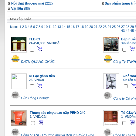
Nội thất thương mại
(222)
Sản phẩm trang trí
Vật liệu
(50)
Mới cập nhật
Next:
1
2
3
4
5
6
7
8
9
10
11
12
13
14
15
16
17
18
19
20
21
22
23
24
25
26
27
28
29
43
44
45
TLB 03
Bếp nướn
24,450,000 VND/Bộ
Xin liên hệ
DNTN QUANG CHỨC
Công Ty TNHH 
Di Lạc gánh tiền
Ghế xoa
25 VND/0
Xin liên h
Cửa Hàng Heritage
Công ty Cổ phầ
Thùng rác nhựa cao cấp PEHD 240
Tủ Giày 
1 VND/Cái
1 VND/
Công ty TNHH thương mại và dịch vụ Phúc Hưng
Công ty TNHH