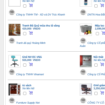
Xin liên hệ!
Xin liên hệ
Công ty TNHH TM - XD và DV Trúc Khanh
DNTN Hoa Đất 
Tranh Đá Quý mùa thu lá vàng
Máy lọc
420,000 VND/0
2,599,0
Tranh đá quý Hoàng Minh
Công ty Cổ phầ
Xuân
Ghế NV EC-V5G
Nội thất
555,000 VND/0
Xin liên hệ
Công ty TNHH Vinamart
Công ty Cổ Phầ
tủ sách
Ghế giá
Xin liên hệ!
3,250,00
Furniture Supply Net
CÔNG TY CỔ 