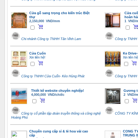
Cửa gỗ sang trọng cho kiến trúc Biệt
Cửa cuố
thự
hoàn hả
2,150,000 VND/mm
1 VND/
Chi nhánh Công ty TNHH Tân Vĩnh Lam
Công ty TNHH 
Cửa Cuốn
Ke Drive-
Xin liên hệ!
Xin liên hệ
Công ty TNHH Cửa Cuốn- Kéo Hùng Phát
Công ty TNHH 
Thiết kế website chuyên nghiệp!
Gương tr
4,000,000 VND/chiếc
2 VND/
Công ty cổ phần tập đoàn truyền thông và công nghệ
CÔNG TY KÍN
Hoàng Phú
Chuyên cung cấp sỉ & lẻ hoa vải cao
CONG TY
cấp
TRUNG 09