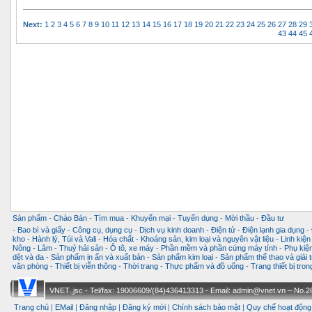
Next:
1
2
3
4
5
6
7
8
9
10
11
12
13
14
15
16
17
18
19
20
21
22
23
24
25
26
27
28
29
43
44
45
Sản phẩm
-
Chào Bán
-
Tìm mua
-
Khuyến mại
-
Tuyển dụng
-
Mời thầu
-
Đầu tư
-
Bao bì và giấy
-
Công cụ, dụng cụ
-
Dịch vụ kinh doanh
-
Điện tử - Điện lạnh gia dụng
-
kho
-
Hành lý, Túi và Vali
-
Hóa chất
-
Khoáng sản, kim loại và nguyên vật liệu
-
Linh kiện
Nông - Lâm - Thuỷ hải sản
-
Ô tô, xe máy
-
Phần mềm và phần cứng máy tính
-
Phụ kiện
dệt và da
-
Sản phẩm in ấn và xuất bản
-
Sản phẩm kim loại
-
Sản phẩm thể thao và giải t
văn phòng
-
Thiết bị viễn thông
-
Thời trang
-
Thực phẩm và đồ uống
-
Trang thiết bị tro
VNET.,jsc - Tel/fax: 19006609/(84)436413313 - Email: admin@vnet.vn – No.26-
Trang chủ
|
EMail
|
Đăng nhập
|
Đăng ký mới
|
Chính sách bảo mật
|
Quy chế hoạt động