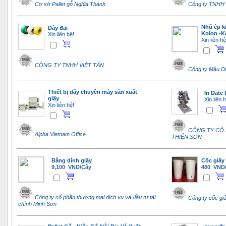
Cơ sở Pallet gỗ Nghĩa Thành
Công ty TNHH
Nhũ ép ki
Dây đai
Kolon -K
Xin liên hệ!
Xin liên hệ
CÔNG TY TNHH VIỆT TÂN
Công ty Mậu D
Thiết bị dây chuyền máy sản xuất
In Date
giấy
Xin liên 
Xin liên hệ!
CÔNG TY CỔ
Alpha Vietnam Office
THIÊN SƠN
Băng dính giấy
Cốc giấy
9,100 VND/Cây
480 VND/
Công ty cổ phần thương mại dịch vụ và đầu tư tài
Công ty cốc gi
chính Minh Sơn