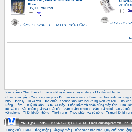
Pallet Gỗ , Kiện Gỗ Nội Địa Và Xuất
CHUYÊN
Khẩu
Xin liên h
115,000 VND/cai
CÔNG TY TNH
CÔNG TY TNHH SX – TM TTNT VIỄN ĐÔNG
N
Sản phẩm
-
Chào Bán
-
Tìm mua
-
Khuyến mại
-
Tuyển dụng
-
Mời thầu
-
Đầu tư
-
Bao bì và giấy
-
Công cụ, dụng cụ
-
Dịch vụ kinh doanh
-
Điện tử - Điện lạnh gia dụng
-
kho
-
Hành lý, Túi và Vali
-
Hóa chất
-
Khoáng sản, kim loại và nguyên vật liệu
-
Linh kiện
Nông - Lâm - Thuỷ hải sản
-
Ô tô, xe máy
-
Phần mềm và phần cứng máy tính
-
Phụ kiện
dệt và da
-
Sản phẩm in ấn và xuất bản
-
Sản phẩm kim loại
-
Sản phẩm thể thao và giải t
văn phòng
-
Thiết bị viễn thông
-
Thời trang
-
Thực phẩm và đồ uống
-
Trang thiết bị tro
VNET.,jsc - Tel/fax: 19006609/(84)436413313 - Email: admin@vnet.vn – No.26-
Trang chủ
|
EMail
|
Đăng nhập
|
Đăng ký mới
|
Chính sách bảo mật
|
Quy chế hoạt động