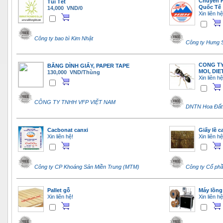
Chuyển P
Túi Tết
Quốc Tế
14,000 VND/0
Xin liên hệ
Công ty bao bì Kim Nhật
Công ty Hưng 
CONG TY
BĂNG DÌNH GIẤY, PAPER TAPE
MOI, DIE
130,000 VND/Thùng
Xin liên hệ
CÔNG TY TNHH VFP VIỆT NAM
DNTN Hoa Đất 
Cacbonat canxi
Giấy lề 
Xin liên hệ!
Xin liên hệ
Công ty CP Khoáng Sản Miền Trung (MTM)
Công ty Cổ ph
Pallet gỗ
Máy lồng
Xin liên hệ!
Xin liên hệ