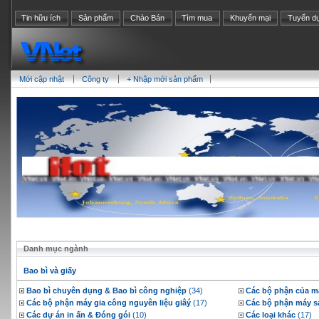
Tin hữu ích
Sản phẩm
Chào Bán
Tìm mua
Khuyến mại
Tuyển d
Mới cập nhật
Công ty
+ Nhập mới sản phẩm
Danh mục ngành
Bao bì và giấy
Bao bì chuyên dụng & Bao bì công nghiệp
(34)
Các bộ phận của m
Các bộ phận máy gia công nguyên liệu giâý
(17)
Các bộ phận máy sả
Các dự án in ấn & Đóng gói
(10)
Các loại khác
(17)