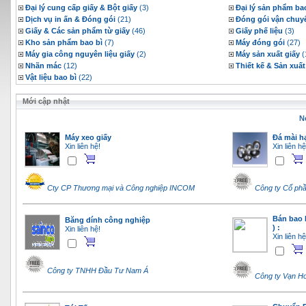
Đại lý cung cấp giấy & Bột giấy
(3)
Đại lý sản phẩm ba
Dịch vụ in ấn & Đóng gói
(21)
Đóng gói vận chuy
Giấy & Các sản phẩm từ giấy
(46)
Giấy phế liệu
(3)
Kho sản phẩm bao bì
(7)
Máy đóng gói
(27)
Máy gia công nguyên liệu giấy
(2)
Máy sản xuất giấy
(
Nhãn mác
(12)
Thiết kế & Sản xuất
Vật liệu bao bì
(22)
Mới cập nhật
N
Máy xeo giấy
Đá mài h
Xin liên hệ!
Xin liên hệ
Cty CP Thương mại và Công nghiệp INCOM
Công ty Cổ ph
Bán bao 
Băng dính công nghiệp
) :
Xin liên hệ!
Xin liên hệ
Công ty TNHH Đầu Tư Nam Á
Công ty Vạn H