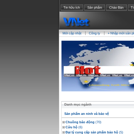
Tin hữu ích
Sản phẩm
Chào Bán
T
Mới cập nhật
Công ty
+ Nhập mới sản 
Danh mục ngành
Sản phẩm an ninh và bảo vệ
Chuông báo động
(70)
Cứu hộ
(6)
Đại lý cung cấp sản phẩm bảo hộ
(5)