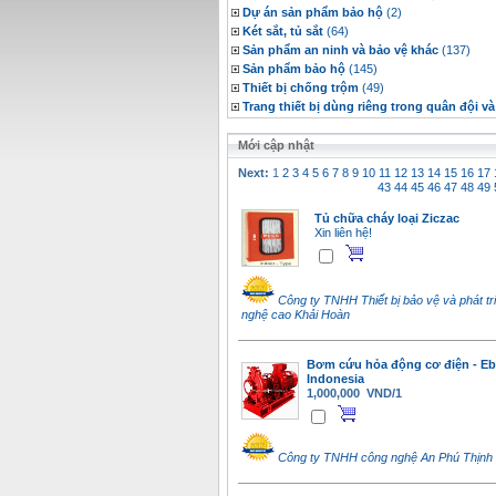
Dự án sản phẩm bảo hộ
(2)
Két sắt, tủ sắt
(64)
Sản phẩm an ninh và bảo vệ khác
(137)
Sản phẩm bảo hộ
(145)
Thiết bị chống trộm
(49)
Trang thiết bị dùng riêng trong quân đội và
Mới cập nhật
Next:
1
2
3
4
5
6
7
8
9
10
11
12
13
14
15
16
17
43
44
45
46
47
48
49
Tủ chữa cháy loại Ziczac
Xin liên hệ!
Công ty TNHH Thiết bị bảo vệ và phát tr
nghệ cao Khải Hoàn
Bơm cứu hỏa động cơ điện - Eb
Indonesia
1,000,000 VND/1
Công ty TNHH công nghệ An Phú Thịnh