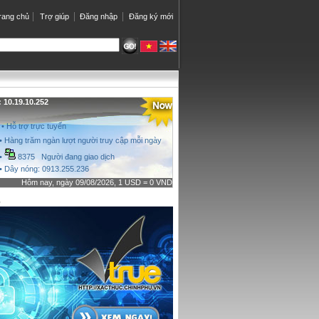
rang chủ
Trợ giúp
Đăng nhập
Đăng ký mới
10.19.10.252
• Hỗ trợ trực tuyến
• Hàng trăm ngàn lượt người truy cập mỗi ngày
•
8375 Người đang giao dịch
• Dây nóng: 0913.255.236
Hôm nay, ngày 09/08/2026, 1 USD = 0 VND
o