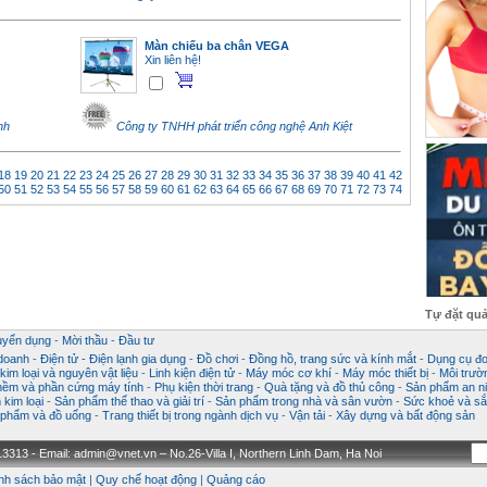
Màn chiếu ba chân VEGA
Xin liên hệ!
nh
Công ty TNHH phát triển công nghệ Anh Kiệt
18
19
20
21
22
23
24
25
26
27
28
29
30
31
32
33
34
35
36
37
38
39
40
41
42
50
51
52
53
54
55
56
57
58
59
60
61
62
63
64
65
66
67
68
69
70
71
72
73
74
Tự đặt qu
uyển dụng
-
Mời thầu
-
Đầu tư
 doanh
-
Điện tử - Điện lạnh gia dụng
-
Đồ chơi
-
Đồng hồ, trang sức và kính mắt
-
Dụng cụ đo
im loại và nguyên vật liệu
-
Linh kiện điện tử
-
Máy móc cơ khí
-
Máy móc thiết bị
-
Môi trườ
ềm và phần cứng máy tính
-
Phụ kiện thời trang
-
Quà tặng và đồ thủ công
-
Sản phẩm an ni
kim loại
-
Sản phẩm thể thao và giải trí
-
Sản phẩm trong nhà và sân vườn
-
Sức khoẻ và sắ
phẩm và đồ uống
-
Trang thiết bị trong ngành dịch vụ
-
Vận tải
-
Xây dựng và bất động sản
3313 - Email: admin@vnet.vn – No.26-Villa I, Northern Linh Dam, Ha Noi
nh sách bảo mật
|
Quy chế hoạt động
|
Quảng cáo