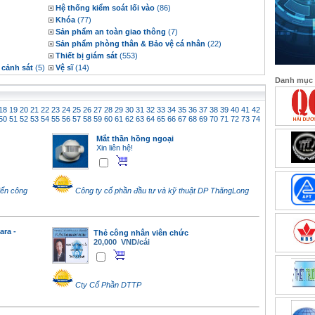
Hệ thống kiểm soát lối vào
(86)
Khóa
(77)
Sản phẩm an toàn giao thông
(7)
Sản phẩm phòng thân & Bảo vệ cá nhân
(22)
Thiết bị giám sát
(553)
 cảnh sát
(5)
Vệ sĩ
(14)
Danh mục
18
19
20
21
22
23
24
25
26
27
28
29
30
31
32
33
34
35
36
37
38
39
40
41
42
50
51
52
53
54
55
56
57
58
59
60
61
62
63
64
65
66
67
68
69
70
71
72
73
74
Mắt thần hồng ngoại
Xin liên hệ!
iển công
Công ty cổ phần đầu tư và kỹ thuật DP ThăngLong
ara -
Thẻ công nhân viên chức
20,000 VND/cái
Cty Cổ Phần DTTP