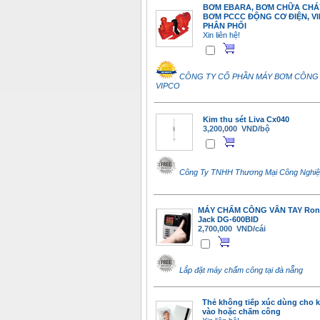
BƠM EBARA, BƠM CHỮA CHÁ
BƠM PCCC ĐỘNG CƠ ĐIỆN, V
PHÂN PHỐI
Xin liên hệ!
CÔNG TY CỔ PHẦN MÁY BƠM CÔNG
VIPCO
Kim thu sét Liva Cx040
3,200,000 VND/bộ
Công Ty TNHH Thương Mại Công Nghi
MÁY CHẤM CÔNG VÂN TAY Ron
Jack DG-600BID
2,700,000 VND/cái
Lắp đặt máy chấm công tại đà nẵng
Thẻ không tiếp xúc dùng cho k
vào hoặc chấm công