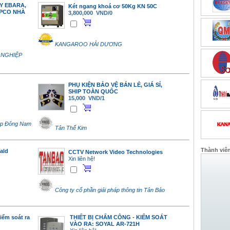
Y EBARA,
Két ngang khoá cơ 50Kg KN 50C
IPCO NHÀ
3,800,000 VND/0
KANGAROO HẢI DƯƠNG
 NGHIỆP
PHỤ KIỆN BẢO VỆ BÁN LẺ, GIÁ SỈ,
SHIP TOÀN QUỐC
15,000 VND/1
ệp Đông Nam
Tân Thế Kim
Thành viê
ald
CCTV Network Video Technologies
Xin liên hệ!
Công ty cổ phần giải pháp thông tin Tân Bảo
iểm soát ra
THIẾT BỊ CHẤM CÔNG - KIỂM SOÁT
VÀO RA: SOYAL AR-721H