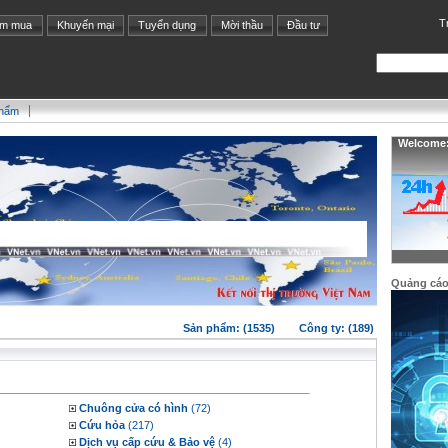
T
ìm mua
Khuyến mại
Tuyển dụng
Mời thầu
Đầu tư
phẩm
Welcome: 
Quảng cá
Sản phẩm: (1535)
Công ty: (189)
Chuông cửa có hình
(72)
Cứu hỏa
(217)
Dịch vụ cấp cứu & Bảo vệ
(4)