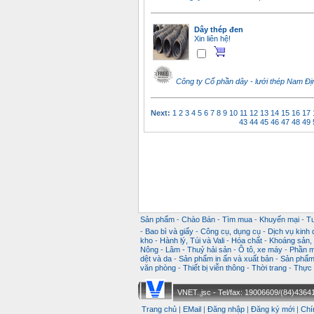
Dây thép đen
Xin liên hệ!
Công ty Cổ phần dây - lưới thép Nam Ðị
Next:
1
2
3
4
5
6
7
8
9
10
11
12
13
14
15
16
17
43
44
45
46
47
48
49
Sản phẩm
-
Chào Bán
-
Tìm mua
-
Khuyến mại
-
T
-
Bao bì và giấy
-
Công cụ, dụng cụ
-
Dịch vụ kinh
kho
-
Hành lý, Túi và Vali
-
Hóa chất
-
Khoáng sản, k
Nông - Lâm - Thuỷ hải sản
-
Ô tô, xe máy
-
Phần m
dệt và da
-
Sản phẩm in ấn và xuất bản
-
Sản phẩm 
văn phòng
-
Thiết bị viễn thông
-
Thời trang
-
Thực 
VNET.,jsc - Tel/fax: 19006609/(84)43641
Trang chủ
|
EMail
|
Đăng nhập
|
Đăng ký mới
|
Chí