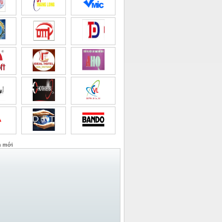
n mới