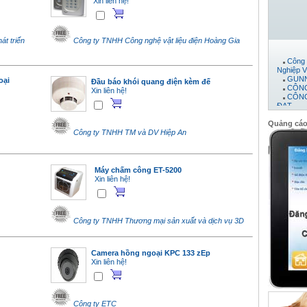
Xin liên hệ!
t triển
Công ty TNHH Công nghệ vật liệu điện Hoàng Gia
Công 
Nghiệp V
GUNN
oại
Đầu báo khói quang điện kèm đế
CÔNG
Xin liên hệ!
CÔNG
ĐẠT
Máy 
Công 
Quảng cá
CTY 
Công ty TNHH TM và DV Hiệp An
CÔNG
PHÁT
CÔNG
Công 
Máy chấm công ET-5200
Công 
Xin liên hệ!
Công 
công t
CÔNG
Công
Công 
Công ty TNHH Thương mại sản xuất và dịch vụ 3D
Công 
Công 
CÔNG
Công 
Camera hồng ngoại KPC 133 zEp
Xin liên hệ!
Công ty ETC