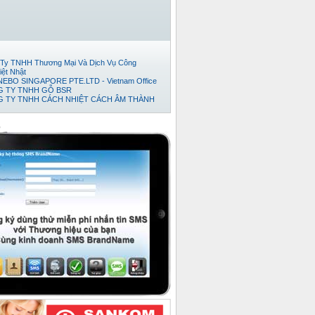
Ty TNHH Thương Mại Và Dịch Vụ Công
iệt Nhật
EBO SINGAPORE PTE.LTD - Vietnam Office
 TY TNHH GỖ BSR
 TY TNHH CÁCH NHIỆT CÁCH ÂM THÀNH
Đếm Tiền Huy Hoàng
ty cổ phần thương mại và phát triển thép Việt
o
TNHH TM-DV XUẤT NHẬP KHẨU TRÍ VIỆT.
 TY TNHH KỸ THUẬT TỰ ĐỘNG HƯNG
 TY TNHH NỘI THẤT ĐỒNG GIA PHÁT
ty TNHH Xuất Nhập Khẩu TH Tân Viễn Đông
Ty TNHH Pusico Việt Nam
Ty Cổ Phần Công Nghệ Intersys Toàn Cầu
y tnhh thương mai dịch vụ kỷ thuật thái anh tài
 TY TNHH XNK TMDV NGÔI SAO VIỆT
 Ty TNHH Khoa Học Xanh
ty TNHH XNK Quỳnh Thiên Phát
ty Cổ phần Kỹ thuật Ý Tưởng
Ty TNHH Phát Triển Dự Án Song Nam
 TY CỔ PHẦN BÊ TÔNG NHẸ ĐÀ NẴNG
ty Cổ Phần Bình Vinh