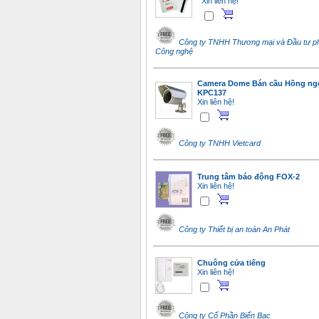
Xin liên hệ!
Công ty TNHH Thương mại và Đầu tư phá
Công nghệ
Camera Dome Bán cầu Hồng ng
KPC137
Xin liên hệ!
Công ty TNHH Vietcard
Trung tâm báo động FOX-2
Xin liên hệ!
Công ty Thiết bị an toàn An Phát
Chuông cửa tiếng
Xin liên hệ!
Công ty Cổ Phần Biển Bạc