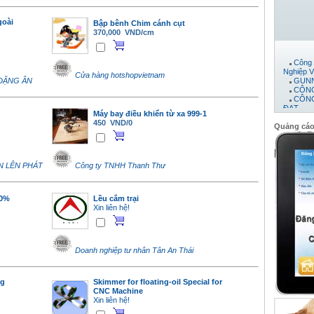
goài
Bập bênh Chim cánh cụt
370,000 VND/cm
Công 
Nghiệp V
Cửa hàng hotshopvietnam
GUNN
 ĐẶNG ÂN
CÔNG
CÔNG
ĐẠT
Máy 
Máy bay điều khiển từ xa 999-1
Công 
450 VND/0
Quảng cá
CTY 
CÔNG
PHÁT
CÔNG
N LÊN PHÁT
Công ty TNHH Thanh Thư
Công 
Công 
Công 
công t
00%
Lều cắm trại
CÔNG
Xin liên hệ!
Công
Công 
Công 
Công 
CÔNG
Doanh nghiệp tư nhân Tân An Thái
Công 
ng
Skimmer for floating-oil Special for
CNC Machine
Xin liên hệ!