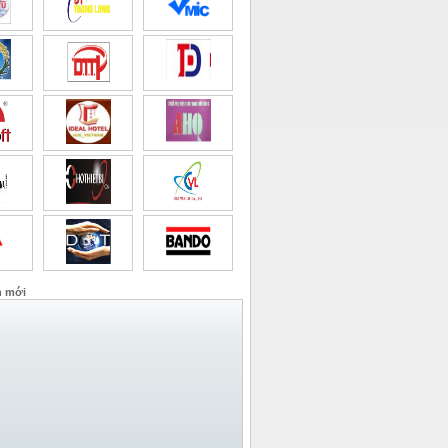
n mới