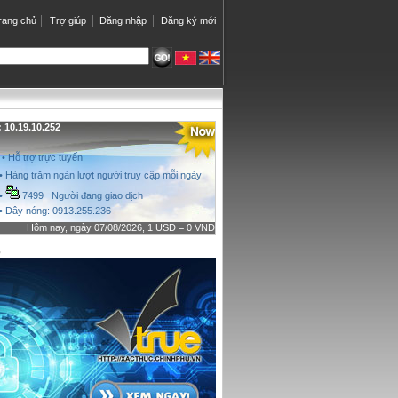
rang chủ
Trợ giúp
Đăng nhập
Đăng ký mới
10.19.10.252
• Hỗ trợ trực tuyến
• Hàng trăm ngàn lượt người truy cập mỗi ngày
•
7499 Người đang giao dịch
• Dây nóng: 0913.255.236
Hôm nay, ngày 07/08/2026, 1 USD = 0 VND
o