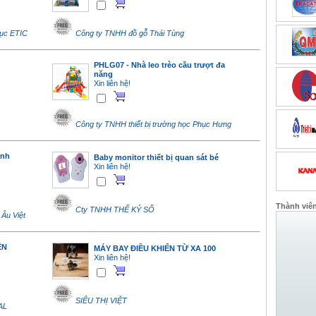
dục ETIC
Công ty TNHH đồ gỗ Thái Tùng
PHLG07 - Nhà leo trèo cầu trượt đa
năng
Xin liên hệ!
Công ty TNHH thiết bị trường học Phục Hưng
anh
Baby monitor thiết bị quan sát bé
Xin liên hệ!
Thành viê
Cty TNHH THẾ KỶ SỐ
Âu Việt
ÊN
MÁY BAY ĐIỀU KHIỂN TỪ XA 100
Xin liên hệ!
SIÊU THỊ VIỆT
AL