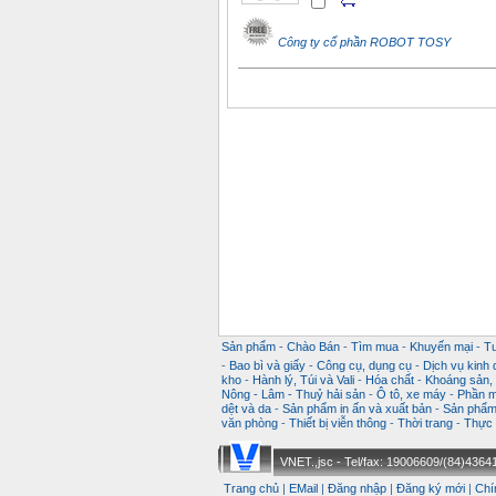
Công ty cổ phần ROBOT TOSY
Sản phẩm
-
Chào Bán
-
Tìm mua
-
Khuyến mại
-
T
-
Bao bì và giấy
-
Công cụ, dụng cụ
-
Dịch vụ kinh
kho
-
Hành lý, Túi và Vali
-
Hóa chất
-
Khoáng sản, k
Nông - Lâm - Thuỷ hải sản
-
Ô tô, xe máy
-
Phần m
dệt và da
-
Sản phẩm in ấn và xuất bản
-
Sản phẩm 
văn phòng
-
Thiết bị viễn thông
-
Thời trang
-
Thực 
VNET.,jsc - Tel/fax: 19006609/(84)43641
Trang chủ
|
EMail
|
Đăng nhập
|
Đăng ký mới
|
Chí