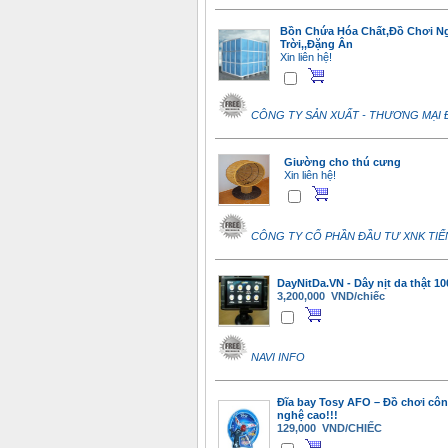
Bồn Chứa Hóa Chất,Đồ Chơi N
Trời,,Đặng Ân
Xin liên hệ!
CÔNG TY SẢN XUẤT - THƯƠNG MẠI
Giường cho thú cưng
Xin liên hệ!
CÔNG TY CỔ PHẦN ĐẦU TƯ XNK TIẾ
DayNitDa.VN - Dây nịt da thật 1
3,200,000 VND/chiếc
NAVI INFO
Đĩa bay Tosy AFO – Đồ chơi cô
nghệ cao!!!
129,000 VND/CHIẾC