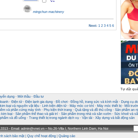
mingchun machinery
Next:
1
2
3
4
5
6
Tự đặt qu
uyển dụng
-
Mời thầu
-
Đầu tư
 doanh
-
Điện tử - Điện lạnh gia dụng
-
Đồ chơi
-
Đồng hồ, trang sức và kính mắt
-
Dụng cụ đo
im loại và nguyên vật liệu
-
Linh kiện điện tử
-
Máy móc cơ khí
-
Máy móc thiết bị
-
Môi trườ
ềm và phần cứng máy tính
-
Phụ kiện thời trang
-
Quà tặng và đồ thủ công
-
Sản phẩm an ni
kim loại
-
Sản phẩm thể thao và giải trí
-
Sản phẩm trong nhà và sân vườn
-
Sức khoẻ và sắ
phẩm và đồ uống
-
Trang thiết bị trong ngành dịch vụ
-
Vận tải
-
Xây dựng và bất động sản
3313 - Email: admin@vnet.vn – No.26-Villa I, Northern Linh Dam, Ha Noi
nh sách bảo mật
|
Quy chế hoạt động
|
Quảng cáo