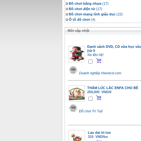
Đồ chơi bằng nhựa
(17)
Đồ chơi điện tử
(17)
Đồ chơi mang tính giáo duc
(22)
Ô tô đồ chơi
(4)
Mới cập nhật
Danh sách DVD, CD vừa học vừa
(từ 0
Xin liên hệ!
Doanh nghiệp Hanoicd.com
THẢM LÚC LẮC ENFA CHO BÉ
250,000 VND/0
Đồ chơi Trí Tuệ
Lau dai tri tue
315 VND/bo