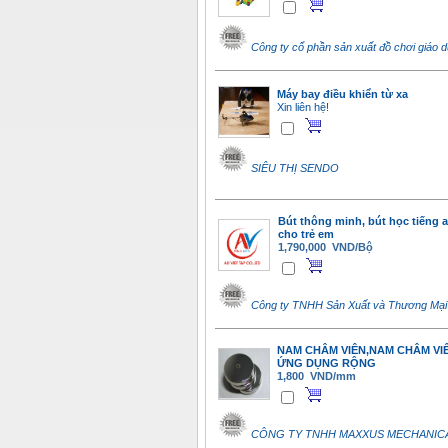
Công ty cổ phần sản xuất đồ chơi giáo 
Máy bay điều khiển từ xa
Xin liên hệ!
SIÊU THỊ SENDO
Bút thông minh, bút học tiếng 
cho trẻ em
1,790,000 VND/Bộ
Công ty TNHH Sản Xuất và Thương Mại 
NAM CHÂM VIÊN,NAM CHÂM VI
ỨNG DỤNG RỘNG
1,800 VND/mm
CÔNG TY TNHH MAXXUS MECHANIC