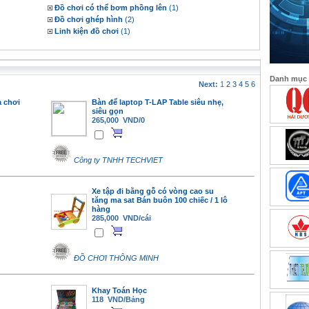
Đồ chơi có thể bơm phồng lên
(1)
Đồ chơi ghép hình
(2)
Linh kiện đồ chơi
(1)
Danh mục
Next:
1
2
3
4
5
6
 chơi
Bàn để laptop T-LAP Table siêu nhẹ,
siêu gọn
265,000 VND/0
Công ty TNHH TECHVIET
Xe tập đi bằng gỗ có vòng cao su
tăng ma sat Bán buôn 100 chiếc / 1 lô
hàng
285,000 VND/cái
ĐỒ CHƠI THÔNG MINH
Khay Toán Học
118 VND/Bảng