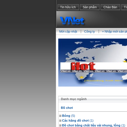
Tin hữu ích
Sản phẩm
Chào Bán
T
Mới cập nhật
Công ty
+ Nhập mới sản 
Danh mục ngành
Đồ chơi
Bóng
(5)
Các hãng đồ chơi
(1)
Đồ chơi bằng chất liệu vải nhung, lông
(1)