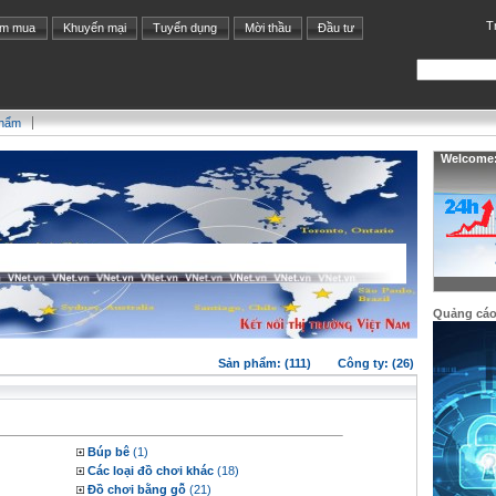
T
ìm mua
Khuyến mại
Tuyển dụng
Mời thầu
Đầu tư
phẩm
Welcome: 
Quảng cá
Sản phẩm: (111)
Công ty: (26)
Búp bê
(1)
Các loại đồ chơi khác
(18)
Đồ chơi bằng gỗ
(21)