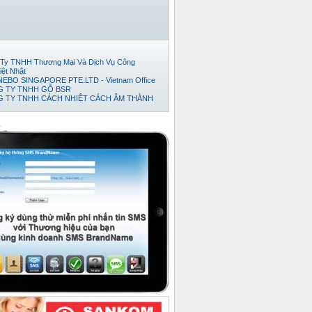
Ty TNHH Thương Mại Và Dịch Vụ Công
iệt Nhật
EBO SINGAPORE PTE.LTD - Vietnam Office
 TY TNHH GỖ BSR
 TY TNHH CÁCH NHIỆT CÁCH ÂM THÀNH
Đếm Tiền Huy Hoàng
ty cổ phần thương mại và phát triển thép Việt
o
TNHH TM-DV XUẤT NHẬP KHẨU TRÍ VIỆT.
 TY TNHH KỸ THUẬT TỰ ĐỘNG HƯNG
 TY TNHH NỘI THẤT ĐỒNG GIA PHÁT
ty TNHH Xuất Nhập Khẩu TH Tân Viễn Đông
Ty TNHH Pusico Việt Nam
Ty Cổ Phần Công Nghệ Intersys Toàn Cầu
y tnhh thương mai dịch vụ kỷ thuật thái anh tài
 TY TNHH XNK TMDV NGÔI SAO VIỆT
 Ty TNHH Khoa Học Xanh
ty TNHH XNK Quỳnh Thiên Phát
ty Cổ phần Kỹ thuật Ý Tưởng
Ty TNHH Phát Triển Dự Án Song Nam
 TY CỔ PHẦN BÊ TÔNG NHẸ ĐÀ NẴNG
ty Cổ Phần Bình Vinh