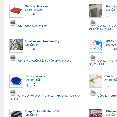
Gạch lát hoa văn
Gạch si
1,430 VND/0
Xin liên 
Cty TNHH Quỳnh Sơn
CÔNG TY CỔ
VÀ MÔI TRƯỜNG
Thiết kế kiến trúc VietSky
HOÀN T
Xin liên hệ!
500,000
Công ty CP kiến trúc và xây dựng Vietsky
CÔNG TY CP C
ĐIỆN HÀ NỘI
Bồn massage
Cầu trục
Xin liên hệ!
Xin liên hệ
CTY CỔ PHẦN XÂY LẮP VÀ THƯƠNG MẠI TÂN
Công ty TNHH c
THIÊN
Thép C: Từ C65 đến C160
Nhà má
Xin liên hệ!
Xin liên 