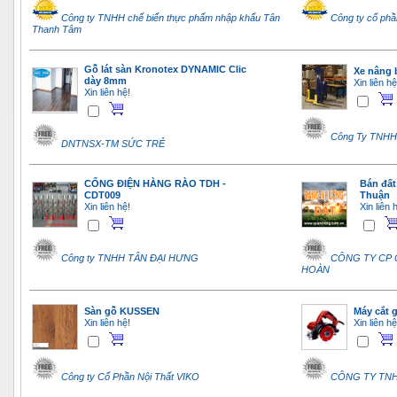
Công ty TNHH chế biến thực phẩm nhập khẩu Tân
Công ty cổ phầ
Thanh Tâm
Gỗ lát sàn Kronotex DYNAMIC Clic
Xe nâng 
dày 8mm
Xin liên hệ
Xin liên hệ!
Công Ty TNH
DNTNSX-TM SỨC TRẺ
CỔNG ĐIỆN HÀNG RÀO TDH -
Bán đất
CDT009
Thuận
Xin liên hệ!
Xin liên 
Công ty TNHH TÂN ĐẠI HƯNG
CÔNG TY CP 
HOÀN
Sàn gỗ KUSSEN
Máy cắt 
Xin liên hệ!
Xin liên hệ
Công ty Cổ Phần Nội Thất VIKO
CÔNG TY TNH