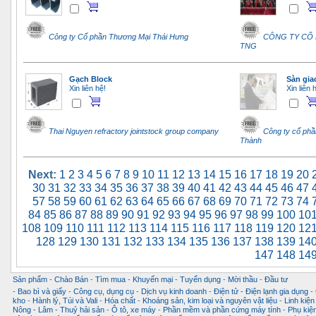
Công ty Cổ phần Thương Mại Thái Hưng
CÔNG TY CỔ 
TNG
Gạch Block
Sàn gia
Xin liên hệ!
Xin liên 
Thai Nguyen refractory jointstock group company
Công ty cổ phầ
Thành
Next:
1
2
3
4
5
6
7
8
9
10
11
12
13
14
15
16
17
18
19
20
30
31
32
33
34
35
36
37
38
39
40
41
42
43
44
45
46
47
57
58
59
60
61
62
63
64
65
66
67
68
69
70
71
72
73
74
84
85
86
87
88
89
90
91
92
93
94
95
96
97
98
99
100
10
108
109
110
111
112
113
114
115
116
117
118
119
120
12
128
129
130
131
132
133
134
135
136
137
138
139
14
147
148
14
Sản phẩm
-
Chào Bán
-
Tìm mua
-
Khuyến mại
-
Tuyển dụng
-
Mời thầu
-
Đầu tư
-
Bao bì và giấy
-
Công cụ, dụng cụ
-
Dịch vụ kinh doanh
-
Điện tử - Điện lạnh gia dụng
-
kho
-
Hành lý, Túi và Vali
-
Hóa chất
-
Khoáng sản, kim loại và nguyên vật liệu
-
Linh kiện
Nông - Lâm - Thuỷ hải sản
-
Ô tô, xe máy
-
Phần mềm và phần cứng máy tính
-
Phụ kiện