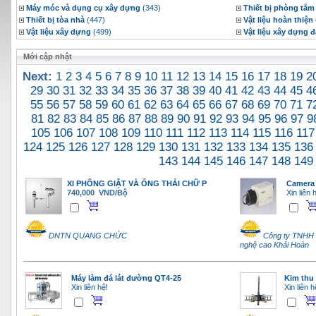
Máy móc và dụng cụ xây dựng
(343)
Thiết bị phòng tắm 
Thiết bị tòa nhà
(447)
Vật liệu hoàn thiện
Vật liệu xây dựng
(499)
Vật liệu xây dựng đ
Mới cập nhật
Next:
1
2
3
4
5
6
7
8
9
10
11
12
13
14
15
16
17
18
19
2
29
30
31
32
33
34
35
36
37
38
39
40
41
42
43
44
45
4
55
56
57
58
59
60
61
62
63
64
65
66
67
68
69
70
71
7
81
82
83
84
85
86
87
88
89
90
91
92
93
94
95
96
97
9
105
106
107
108
109
110
111
112
113
114
115
116
117
124
125
126
127
128
129
130
131
132
133
134
135
136
143
144
145
146
147
148
149
XI PHÔNG GIẬT VÀ ỐNG THẢI CHỮ P
Camera
740,000 VND/Bộ
Xin liên 
DNTN QUANG CHỨC
Công ty TNHH T
nghệ cao Khải Hoàn
Máy làm đá lát đường QT4-25
Kim thu
Xin liên hệ!
Xin liên h