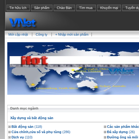
Tin hữu ích
Sản phẩm
Chào Bán
Tìm mua
Khuyến mại
Tuyển d
Mới cập nhật
Công ty
+ Nhập mới sản phẩm
Danh mục ngành
Xây dựng và bất động sản
Bất động sản
(118)
Các sản phẩm khác
Cửa chính,cửa sổ và phụ tùng
(286)
Đá xây dựng
(26)
Dịch vụ
(110)
Đường ống và mối 