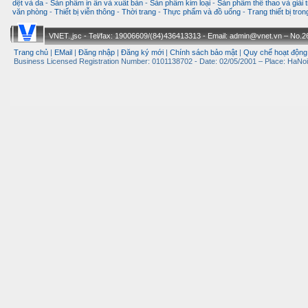
dệt và da
-
Sản phẩm in ấn và xuất bản
-
Sản phẩm kim loại
-
Sản phẩm thể thao và giải t
văn phòng
-
Thiết bị viễn thông
-
Thời trang
-
Thực phẩm và đồ uống
-
Trang thiết bị tro
VNET.,jsc - Tel/fax: 19006609/(84)436413313 - Email: admin@vnet.vn – No.26-
Trang chủ
|
EMail
|
Đăng nhập
|
Đăng ký mới
|
Chính sách bảo mật
|
Quy chế hoạt động
Business Licensed Registration Number: 0101138702 - Date: 02/05/2001 – Place: HaNoi