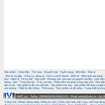
Sản phẩm
-
Chào Bán
-
Tìm mua
-
Khuyến mại
-
Tuyển dụng
-
Mời thầu
-
Đầu tư
-
Bao bì và giấy
-
Công cụ, dụng cụ
-
Dịch vụ kinh doanh
-
Điện tử - Điện lạnh gia dụng
-
kho
-
Hành lý, Túi và Vali
-
Hóa chất
-
Khoáng sản, kim loại và nguyên vật liệu
-
Linh kiện
Nông - Lâm - Thuỷ hải sản
-
Ô tô, xe máy
-
Phần mềm và phần cứng máy tính
-
Phụ kiện
dệt và da
-
Sản phẩm in ấn và xuất bản
-
Sản phẩm kim loại
-
Sản phẩm thể thao và giải t
văn phòng
-
Thiết bị viễn thông
-
Thời trang
-
Thực phẩm và đồ uống
-
Trang thiết bị tro
VNET.,jsc - Tel/fax: 19006609/(84)436413313 - Email: admin@vnet.vn – No.26-
Trang chủ
|
EMail
|
Đăng nhập
|
Đăng ký mới
|
Chính sách bảo mật
|
Quy chế hoạt động