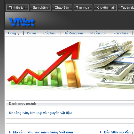
Tin hữu ích
Sản phẩm
Chào Bán
Tìm mua
Khuyến mại
Tuyển d
Công ty
Dự án
Cổ phiểu
Bất động sản
Nguồn vốn
Franchise
Danh mục ngành
Khoáng sản, kim loại và nguyên vật liệu
Mỏ vàng khu vuc miền trung Việt nam
Bán 50% mỏ Vàng 