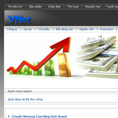
Tin hữu ích
Sản phẩm
Chào Bán
Tìm mua
Khuyến mại
Tuyển d
Công ty
Dự án
Cổ phiểu
Bất động sản
Nguồn vốn
Franchise
Danh mục ngành
Quà tặng và đồ thủ công
Chuyển Nhượng Cửa Hàng Kinh Doanh