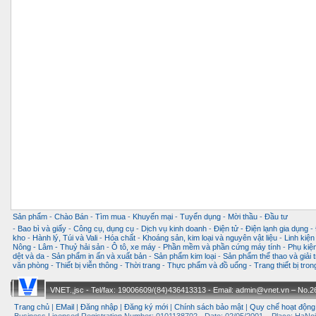
Sản phẩm
-
Chào Bán
-
Tìm mua
-
Khuyến mại
-
Tuyển dụng
-
Mời thầu
-
Đầu tư
-
Bao bì và giấy
-
Công cụ, dụng cụ
-
Dịch vụ kinh doanh
-
Điện tử - Điện lạnh gia dụng
-
kho
-
Hành lý, Túi và Vali
-
Hóa chất
-
Khoáng sản, kim loại và nguyên vật liệu
-
Linh kiện
Nông - Lâm - Thuỷ hải sản
-
Ô tô, xe máy
-
Phần mềm và phần cứng máy tính
-
Phụ kiện
dệt và da
-
Sản phẩm in ấn và xuất bản
-
Sản phẩm kim loại
-
Sản phẩm thể thao và giải t
văn phòng
-
Thiết bị viễn thông
-
Thời trang
-
Thực phẩm và đồ uống
-
Trang thiết bị tro
VNET.,jsc - Tel/fax: 19006609/(84)436413313 - Email: admin@vnet.vn – No.26-
Trang chủ
|
EMail
|
Đăng nhập
|
Đăng ký mới
|
Chính sách bảo mật
|
Quy chế hoạt động