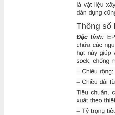
là vật liệu x
dân dụng cũn
Thông số 
Đặc tính:
EPS
chứa các nguy
hạt này giúp 
sock, chống m
– Chiều rộng
– Chiều dài t
Tiêu chuẩn, c
xuất theo thiế
– Tỷ trọng ti