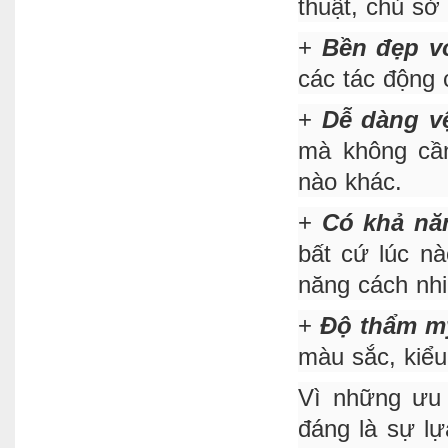
thuật, chủ sở
+
Bền đẹp vớ
các tác động c
+
Dễ dàng vệ
mà không cần
nào khác.
+
Có khả nă
bất cứ lúc n
năng cách nhi
+
Độ thẩm m
màu sắc, kiểu 
Vì những ưu
đáng là sự lự