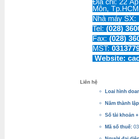
Địa chỉ: 22 Ấ
Môn, Tp.HCM
Nhà máy SX: 
Tel:
(028) 360
Fax:
(028) 36
MST:
031377
Website:
ca
Liên hệ
Loai hình doa
Năm thành lậ
Số tài khoản 
Mã số thuế:
03
Người đại diệ