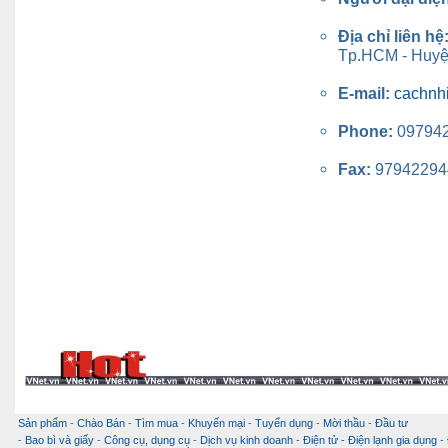
Địa chỉ liên hệ
Tp.HCM - Huyệ
E-mail:
cachnh
Phone:
09794
Fax:
97942294
Sản phẩm
-
Chào Bán
-
Tìm mua
-
Khuyến mại
-
Tuyển dụng
-
Mời thầu
-
Đầu tư
-
Bao bì và giấy
-
Công cụ, dụng cụ
-
Dịch vụ kinh doanh
-
Điện tử - Điện lạnh gia dụng
-