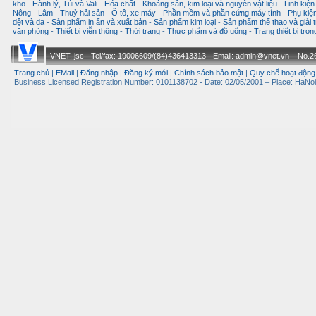
kho
-
Hành lý, Túi và Vali
-
Hóa chất
-
Khoáng sản, kim loại và nguyên vật liệu
-
Linh kiện
Nông - Lâm - Thuỷ hải sản
-
Ô tô, xe máy
-
Phần mềm và phần cứng máy tính
-
Phụ kiện
dệt và da
-
Sản phẩm in ấn và xuất bản
-
Sản phẩm kim loại
-
Sản phẩm thể thao và giải t
văn phòng
-
Thiết bị viễn thông
-
Thời trang
-
Thực phẩm và đồ uống
-
Trang thiết bị tro
VNET.,jsc - Tel/fax: 19006609/(84)436413313 - Email: admin@vnet.vn – No.26-
Trang chủ
|
EMail
|
Đăng nhập
|
Đăng ký mới
|
Chính sách bảo mật
|
Quy chế hoạt động
Business Licensed Registration Number: 0101138702 - Date: 02/05/2001 – Place: HaNoi