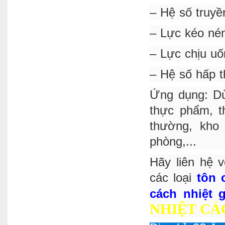
– Hệ số truyê
– Lực kéo nén
– Lực chịu uô
– Hệ số hấp
Ứng dụng: Dù
thực phẩm, t
thường, kho
phòng,...
Hãy liên hệ 
các loại
tôn 
cách nhiệt g
NHIỆT CÁ