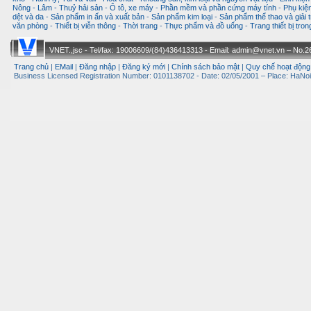
Nông - Lâm - Thuỷ hải sản
-
Ô tô, xe máy
-
Phần mềm và phần cứng máy tính
-
Phụ kiện
dệt và da
-
Sản phẩm in ấn và xuất bản
-
Sản phẩm kim loại
-
Sản phẩm thể thao và giải t
văn phòng
-
Thiết bị viễn thông
-
Thời trang
-
Thực phẩm và đồ uống
-
Trang thiết bị tro
VNET.,jsc - Tel/fax: 19006609/(84)436413313 - Email: admin@vnet.vn – No.26-
Trang chủ
|
EMail
|
Đăng nhập
|
Đăng ký mới
|
Chính sách bảo mật
|
Quy chế hoạt động
Business Licensed Registration Number: 0101138702 - Date: 02/05/2001 – Place: HaNoi