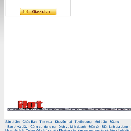
Sản phẩm
-
Chào Bán
-
Tìm mua
-
Khuyến mại
-
Tuyển dụng
-
Mời thầu
-
Đầu tư
-
Bao bì và giấy
-
Công cụ, dụng cụ
-
Dịch vụ kinh doanh
-
Điện tử - Điện lạnh gia dụng
-
kho
-
Hành lý, Túi và Vali
-
Hóa chất
-
Khoáng sản, kim loại và nguyên vật liệu
-
Linh kiện