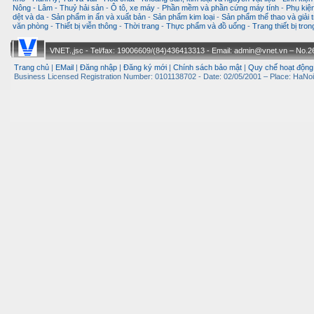
Nông - Lâm - Thuỷ hải sản
-
Ô tô, xe máy
-
Phần mềm và phần cứng máy tính
-
Phụ kiện
dệt và da
-
Sản phẩm in ấn và xuất bản
-
Sản phẩm kim loại
-
Sản phẩm thể thao và giải t
văn phòng
-
Thiết bị viễn thông
-
Thời trang
-
Thực phẩm và đồ uống
-
Trang thiết bị tro
VNET.,jsc - Tel/fax: 19006609/(84)436413313 - Email: admin@vnet.vn – No.26-
Trang chủ
|
EMail
|
Đăng nhập
|
Đăng ký mới
|
Chính sách bảo mật
|
Quy chế hoạt động
Business Licensed Registration Number: 0101138702 - Date: 02/05/2001 – Place: HaNoi