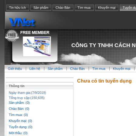
Tin hữu ích
Sản phẩm
Chào Bán
Tìm mua
Khuyến mại
Tuyển d
CÔNG TY TNHH CÁCH N
Giới thiệu
Liên hệ
Sản phẩm
Chào Bán
Tìm mua
Khuyến mại
Chưa có tin tuyển dụng
Thông tin
Ngày tham gia:(7/9/2019)
Tổng truy cập:(150,635)
Sản phẩm: (0)
Chào Bán: (0)
Tìm mua: (0)
Khuyến mại: (0)
Tuyển dụng: (0)
Mời thầu: (0)