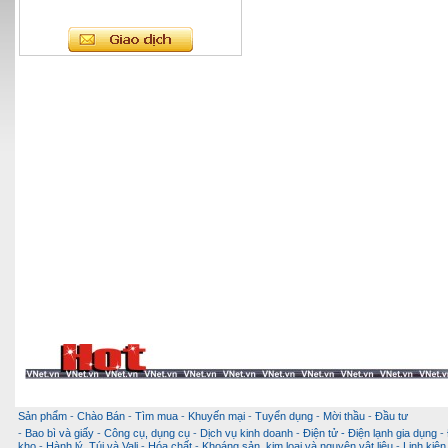
Sản phẩm
-
Chào Bán
-
Tìm mua
-
Khuyến mại
-
Tuyển dụng
-
Mời thầu
-
Đầu tư
-
Bao bì và giấy
-
Công cụ, dụng cụ
-
Dịch vụ kinh doanh
-
Điện tử - Điện lạnh gia dụng
-
kho
-
Hành lý, Túi và Vali
-
Hóa chất
-
Khoáng sản, kim loại và nguyên vật liệu
-
Linh kiện