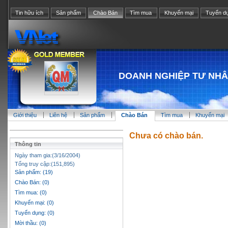
Tin hữu ích
Sản phẩm
Chào Bán
Tìm mua
Khuyến mại
Tuyển d
DOANH NGHIỆP TƯ NH
Giới thiệu
Liên hệ
Sản phẩm
Chào Bán
Tìm mua
Khuyến mại
Chưa có chào bán.
Thông tin
Ngày tham gia:(3/16/2004)
Tổng truy cập:(151,895)
Sản phẩm: (19)
Chào Bán: (0)
Tìm mua: (0)
Khuyến mại: (0)
Tuyển dụng: (0)
Mời thầu: (0)