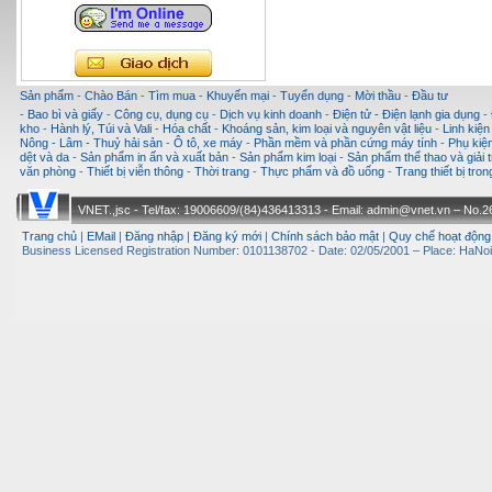
Sản phẩm
-
Chào Bán
-
Tìm mua
-
Khuyến mại
-
Tuyển dụng
-
Mời thầu
-
Đầu tư
-
Bao bì và giấy
-
Công cụ, dụng cụ
-
Dịch vụ kinh doanh
-
Điện tử - Điện lạnh gia dụng
-
kho
-
Hành lý, Túi và Vali
-
Hóa chất
-
Khoáng sản, kim loại và nguyên vật liệu
-
Linh kiện
Nông - Lâm - Thuỷ hải sản
-
Ô tô, xe máy
-
Phần mềm và phần cứng máy tính
-
Phụ kiện
dệt và da
-
Sản phẩm in ấn và xuất bản
-
Sản phẩm kim loại
-
Sản phẩm thể thao và giải t
văn phòng
-
Thiết bị viễn thông
-
Thời trang
-
Thực phẩm và đồ uống
-
Trang thiết bị tro
VNET.,jsc - Tel/fax: 19006609/(84)436413313 - Email: admin@vnet.vn – No.26-
Trang chủ
|
EMail
|
Đăng nhập
|
Đăng ký mới
|
Chính sách bảo mật
|
Quy chế hoạt động
Business Licensed Registration Number: 0101138702 - Date: 02/05/2001 – Place: HaNoi