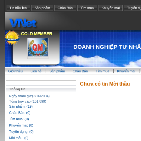
Tin hữu ích
Sản phẩm
Chào Bán
Tìm mua
Khuyến mại
Tuyển d
DOANH NGHIỆP TƯ NH
Giới thiệu
Liên hệ
Sản phẩm
Chào Bán
Tìm mua
Khuyến mại
Chưa có tin Mời thầu
Thông tin
Ngày tham gia:(3/16/2004)
Tổng truy cập:(151,899)
Sản phẩm: (19)
Chào Bán: (0)
Tìm mua: (0)
Khuyến mại: (0)
Tuyển dụng: (0)
Mời thầu: (0)