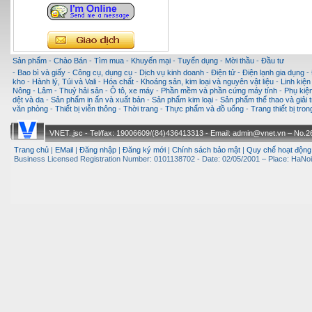
Sản phẩm
-
Chào Bán
-
Tìm mua
-
Khuyến mại
-
Tuyển dụng
-
Mời thầu
-
Đầu tư
-
Bao bì và giấy
-
Công cụ, dụng cụ
-
Dịch vụ kinh doanh
-
Điện tử - Điện lạnh gia dụng
-
kho
-
Hành lý, Túi và Vali
-
Hóa chất
-
Khoáng sản, kim loại và nguyên vật liệu
-
Linh kiện
Nông - Lâm - Thuỷ hải sản
-
Ô tô, xe máy
-
Phần mềm và phần cứng máy tính
-
Phụ kiện
dệt và da
-
Sản phẩm in ấn và xuất bản
-
Sản phẩm kim loại
-
Sản phẩm thể thao và giải t
văn phòng
-
Thiết bị viễn thông
-
Thời trang
-
Thực phẩm và đồ uống
-
Trang thiết bị tro
VNET.,jsc - Tel/fax: 19006609/(84)436413313 - Email: admin@vnet.vn – No.26-
Trang chủ
|
EMail
|
Đăng nhập
|
Đăng ký mới
|
Chính sách bảo mật
|
Quy chế hoạt động
Business Licensed Registration Number: 0101138702 - Date: 02/05/2001 – Place: HaNoi