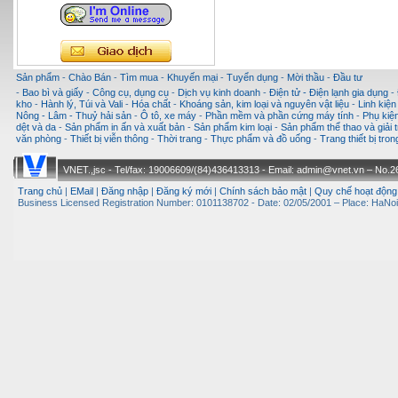
Sản phẩm
-
Chào Bán
-
Tìm mua
-
Khuyến mại
-
Tuyển dụng
-
Mời thầu
-
Đầu tư
-
Bao bì và giấy
-
Công cụ, dụng cụ
-
Dịch vụ kinh doanh
-
Điện tử - Điện lạnh gia dụng
-
kho
-
Hành lý, Túi và Vali
-
Hóa chất
-
Khoáng sản, kim loại và nguyên vật liệu
-
Linh kiện
Nông - Lâm - Thuỷ hải sản
-
Ô tô, xe máy
-
Phần mềm và phần cứng máy tính
-
Phụ kiện
dệt và da
-
Sản phẩm in ấn và xuất bản
-
Sản phẩm kim loại
-
Sản phẩm thể thao và giải t
văn phòng
-
Thiết bị viễn thông
-
Thời trang
-
Thực phẩm và đồ uống
-
Trang thiết bị tro
VNET.,jsc - Tel/fax: 19006609/(84)436413313 - Email: admin@vnet.vn – No.26-
Trang chủ
|
EMail
|
Đăng nhập
|
Đăng ký mới
|
Chính sách bảo mật
|
Quy chế hoạt động
Business Licensed Registration Number: 0101138702 - Date: 02/05/2001 – Place: HaNoi