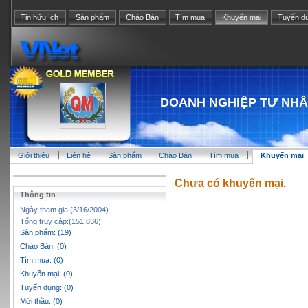
Tin hữu ích
Sản phẩm
Chào Bán
Tìm mua
Khuyến mại
Tuyển d
DOANH NGHIỆP TƯ NH
Giới thiệu
Liên hệ
Sản phẩm
Chào Bán
Tìm mua
Khuyến mại
Chưa có khuyến mại.
Thông tin
Ngày tham gia:(3/16/2004)
Tổng truy cập:(151,836)
Sản phẩm: (19)
Chào Bán: (0)
Tìm mua: (0)
Khuyến mại: (0)
Tuyển dụng: (0)
Mời thầu: (0)