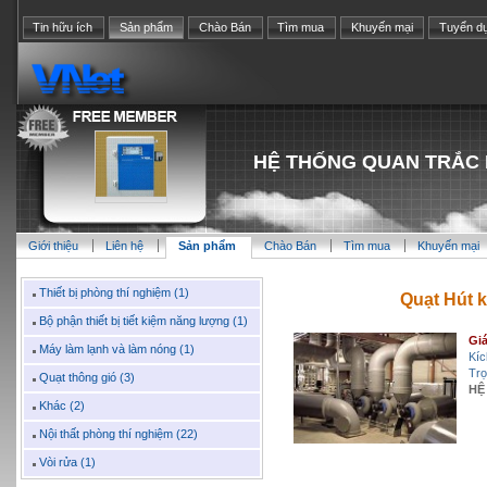
Tin hữu ích
Sản phẩm
Chào Bán
Tìm mua
Khuyến mại
Tuyển d
HỆ THỐNG QUAN TRẮC 
Giới thiệu
Liên hệ
Sản phẩm
Chào Bán
Tìm mua
Khuyến mại
Thiết bị phòng thí nghiệm (1)
Quạt Hút k
Bộ phận thiết bị tiết kiệm năng lượng (1)
Giá
Máy làm lạnh và làm nóng (1)
Kíc
Trọ
Quạt thông gió (3)
HỆ
Khác (2)
Nội thất phòng thí nghiệm (22)
Vòi rửa (1)