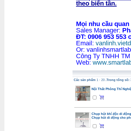
theo biến tần.
Mọi nhu cầu quan 
Sales Manager:
Ph
ĐT:
0906 953 553 o
Email:
vanlinh.vie
Or: vanlinhsmartla
Công Ty TNHH T
Web:
www.smartla
Các sản phẩm
1 - 20
.Trong tổng số: 
Nội Thất Phòng Thí Ngh
Chụp hút khí độc di động
Chụp hút di động cho p