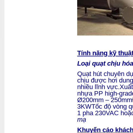
Tính năng kỹ thuật
Loại quạt chịu hó
Quạt hút chuyên dụ
chịu được hơi dun
nhiều lĩnh vực.
Xuất
nhựa PP high-grad
Ø200mm – 250mm
3KW
Tốc độ vòng 
1 pha 230VAC hoặ
mạ
Khuyến cáo khách