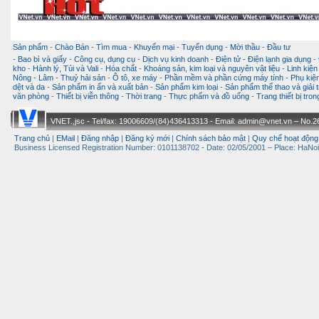
Sản phẩm
-
Chào Bán
-
Tìm mua
-
Khuyến mại
-
Tuyển dụng
-
Mời thầu
-
Đầu tư
-
Bao bì và giấy
-
Công cụ, dụng cụ
-
Dịch vụ kinh doanh
-
Điện tử - Điện lạnh gia dụng
-
kho
-
Hành lý, Túi và Vali
-
Hóa chất
-
Khoáng sản, kim loại và nguyên vật liệu
-
Linh kiện
Nông - Lâm - Thuỷ hải sản
-
Ô tô, xe máy
-
Phần mềm và phần cứng máy tính
-
Phụ kiện
dệt và da
-
Sản phẩm in ấn và xuất bản
-
Sản phẩm kim loại
-
Sản phẩm thể thao và giải t
văn phòng
-
Thiết bị viễn thông
-
Thời trang
-
Thực phẩm và đồ uống
-
Trang thiết bị tro
VNET.,jsc - Tel/fax: 19006609/(84)436413313 - Email: admin@vnet.vn – No.26-
Trang chủ
|
EMail
|
Đăng nhập
|
Đăng ký mới
|
Chính sách bảo mật
|
Quy chế hoạt động
Business Licensed Registration Number: 0101138702 - Date: 02/05/2001 – Place: HaNoi