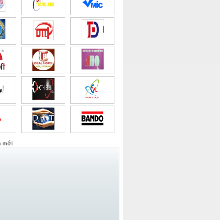
n mới