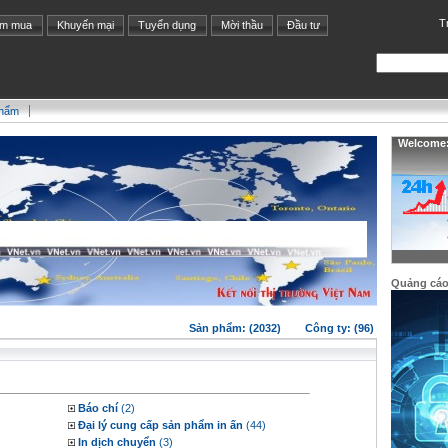
T
ìm mua
Khuyến mại
Tuyển dụng
Mời thầu
Đầu tư
phẩm
Welcome: 
Quảng cá
Sản phẩm: (2032)
Công ty: (96)
Báo chí
(2)
Đại lý cung cấp sản phẩm in ấn
(44)
In dịch chuyển
(3)