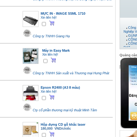
MỰC IN - IMAGE SSML 1710
Xin liên hệ!
Công 
Nghiệp V
GUNN
Công ty TNHH Giang Hạ
CÔNG
CÔNG
ĐẠT
Máy 
Máy in Easy Mark
Công 
Xin liên hệ!
Quảng cá
CTY 
CÔNG
PHÁT
CÔNG
Công 
Công ty TNHH Sản xuất và Thương mại Hưng Phát
Công 
Công 
công t
Epson R2400 (A3 8 màu)
CÔNG
Xin liên hệ!
Công
Công 
Công 
Công 
CÔNG
Cty cổ phần thương mại kỹ thuật Minh Tâm
Công 
Hộp đựng CD gỗ khắc laser
180,000 VND/chiếc