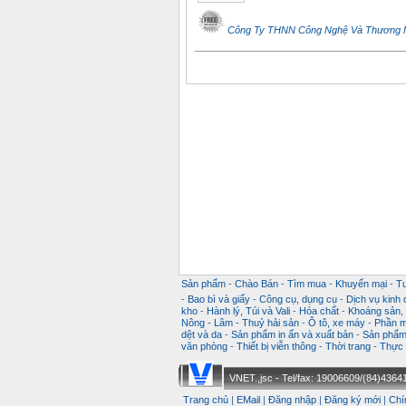
Công Ty THNN Công Nghệ Và Thương 
Sản phẩm
-
Chào Bán
-
Tìm mua
-
Khuyến mại
-
T
-
Bao bì và giấy
-
Công cụ, dụng cụ
-
Dịch vụ kinh
kho
-
Hành lý, Túi và Vali
-
Hóa chất
-
Khoáng sản, k
Nông - Lâm - Thuỷ hải sản
-
Ô tô, xe máy
-
Phần m
dệt và da
-
Sản phẩm in ấn và xuất bản
-
Sản phẩm 
văn phòng
-
Thiết bị viễn thông
-
Thời trang
-
Thực 
VNET.,jsc - Tel/fax: 19006609/(84)43641
Trang chủ
|
EMail
|
Đăng nhập
|
Đăng ký mới
|
Chí