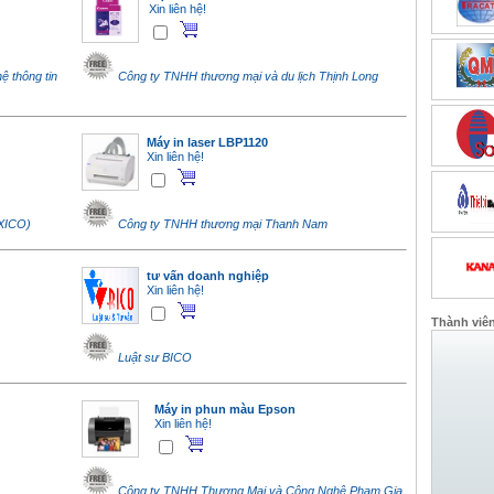
Xin liên hệ!
 thông tin
Công ty TNHH thương mại và du lịch Thịnh Long
Máy in laser LBP1120
Xin liên hệ!
EXICO)
Công ty TNHH thương mại Thanh Nam
tư vấn doanh nghiệp
Xin liên hệ!
Thành viê
Luật sư BICO
Máy in phun màu Epson
Xin liên hệ!
Công ty TNHH Thương Mại và Công Nghệ Phạm Gia