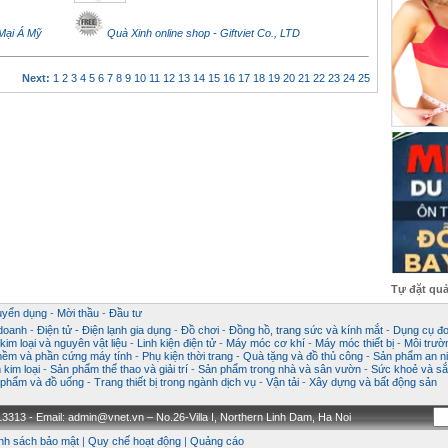
Mại Á Mỹ
Quà Xinh online shop - Giftviet Co., LTD
Next:
1
2
3
4
5
6
7
8
9
10
11
12
13
14
15
16
17
18
19
20
21
22
23
24
25
Tự đặt qu
uyển dụng
-
Mời thầu
-
Đầu tư
 doanh
-
Điện tử - Điện lạnh gia dụng
-
Đồ chơi
-
Đồng hồ, trang sức và kính mắt
-
Dụng cụ đo
im loại và nguyên vật liệu
-
Linh kiện điện tử
-
Máy móc cơ khí
-
Máy móc thiết bị
-
Môi trườ
ềm và phần cứng máy tính
-
Phụ kiện thời trang
-
Quà tặng và đồ thủ công
-
Sản phẩm an ni
kim loại
-
Sản phẩm thể thao và giải trí
-
Sản phẩm trong nhà và sân vườn
-
Sức khoẻ và sắ
phẩm và đồ uống
-
Trang thiết bị trong ngành dịch vụ
-
Vận tải
-
Xây dựng và bất động sản
3313 - Email: admin@vnet.vn – No.26-Villa I, Northern Linh Dam, Ha Noi
nh sách bảo mật
|
Quy chế hoạt động
|
Quảng cáo