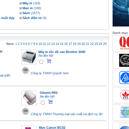
Máy in
(119)
Mực in
(100)
Sách
(1577)
 nuôi dạy
Sách điện tử
(5)
Danh mục
Next:
1
2
3
4
5
6
7
8
9
10
11
12
13
14
15
16
17
18
19
20
21
22
23
24
25
al
Máy in tốc độ cao Brother 2040
Xin liên hệ!
Công ty TNHH Quỳnh Sơn
t triển
Olivetti PR2
Xin liên hệ!
Công ty TNHH Thương mại sản xuất và dịch vụ 3D
Mực Canon BC02