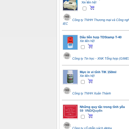
Xin liên hệ!
Công ty TNHH Thương mại và Công nghệ
IEC
Dấu liên hợp TDStamp T-40
Xin liên hệ!
Công ty Tin học - XNK Tổng hợp (GIM
Mực in vi tính TIK 150ml
Xin liên hệ!
Công ty TNHH Xuân Thành
Những quy tắc trong tình yêu
59 VND/Quyển
Công ty cổ phần sách Alpha