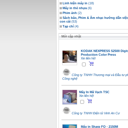
Linh kiện máy in
(18)
Máy in thẻ nhựa
(6)
Phim ảnh
(2)
Sách báo, Phim & Âm nhạc hướng dẫn việc
con cái
(53)
Tạp chí
(4)
Mới cập nhật
KODAK NEXPRESS S2500 Digit
Production Color Press
Xin liên hệ!
Công ty TNHH Thương mại và Đầu tư phá
Công nghệ
Máy In Mã Vạch TSC
Xin liên hệ!
Công ty TNHH Điện tử Vinh An Cư
Máy in Sharp FO - 2150M