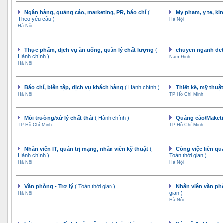
Ngân hàng, quảng cáo, marketing, PR, báo chí
(
My pham, y te, k
Theo yêu cầu )
Hà Nội
Hà Nội
Thực phẩm, dịch vụ ăn uống, quản lý chất lượng
(
chuyen nganh det
Hành chính )
Nam Định
Hà Nội
Báo chí, biên tập, dịch vụ khách hàng
( Hành chính )
Thiết kế, mỹ thuậ
Hà Nội
TP Hồ Chí Minh
Môi trường/xử lý chất thải
( Hành chính )
Quảng cáo/Maket
TP Hồ Chí Minh
TP Hồ Chí Minh
Nhân viên IT, quản trị mạng, nhân viên kỹ thuật
(
Công việc liên q
Hành chính )
Toàn thời gian )
Hà Nội
Hà Nội
Văn phòng - Trợ lý
( Toàn thời gian )
Nhân viên văn phò
gian )
Hà Nội
Hà Nội