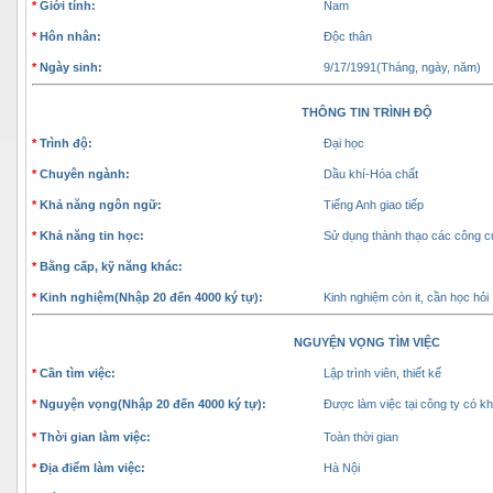
*
Giới tính:
Nam
*
Hôn nhân:
Độc thân
*
Ngày sinh:
9/17/1991(Tháng, ngày, năm)
THÔNG TIN TRÌNH ĐỘ
*
Trình độ:
Đại học
*
Chuyên ngành:
Dầu khí-Hóa chất
*
Khả năng ngôn ngữ:
Tiếng Anh giao tiếp
*
Khả năng tin học:
Sử dụng thành thạo các công cụ
*
Bằng cấp, kỹ năng khác:
*
Kinh nghiệm(Nhập 20 đến 4000 ký tự):
Kinh nghiệm còn it, cần học hỏi
NGUYỆN VỌNG TÌM VIỆC
*
Cần tìm việc:
Lập trình viên, thiết kế
*
Nguyện vọng(Nhập 20 đến 4000 ký tự):
Được làm việc tại công ty có kh
*
Thời gian làm việc:
Toàn thời gian
*
Địa điểm làm việc:
Hà Nội