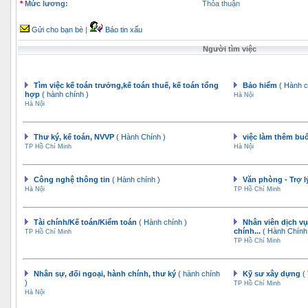
*
Mức lương:
Thỏa thuận
Gửi cho bạn bè
|
Báo tin xấu
Người tìm việc
Tìm việc kế toán trưởng,kế toán thuế, kế toán tổng
Bảo hiểm
( Hành c
hợp
( hành chính )
Hà Nội
Hà Nội
Thư ký, kế toán, NVVP
( Hành Chính )
việc làm thêm buổ
TP Hồ Chí Minh
Hà Nội
Công nghệ thông tin
( Hành chính )
Văn phòng - Trợ 
Hà Nội
TP Hồ Chí Minh
Tài chính/Kế toán/Kiểm toán
( Hành chính )
Nhân viên dịch v
chính...
( Hành Chính
TP Hồ Chí Minh
TP Hồ Chí Minh
Nhân sự, đối ngoại, hành chính, thư ký
( hành chính
Kỹ sư xây dựng
(
)
TP Hồ Chí Minh
Hà Nội