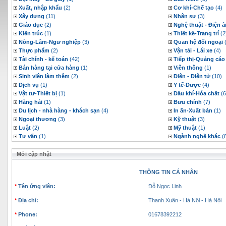
Xuất, nhập khẩu
(2)
Cơ khí-Chế tạo
(4)
Xây dựng
(11)
Nhân sự
(3)
Giáo dục
(2)
Nghệ thuật - Điện 
Kiến trúc
(1)
Thiết kế-Trang trí
(2
Nông-Lâm-Ngư nghiệp
(3)
Quan hệ đối ngoại
(
Thực phẩm
(2)
Vận tải - Lái xe
(4)
Tài chính - kế toán
(42)
Tiếp thị-Quảng cáo
Bán hàng tại cửa hàng
(1)
Viễn thông
(1)
Sinh viên làm thêm
(2)
Điện - Điện tử
(10)
Dịch vụ
(1)
Y tế-Dược
(4)
Vật tư-Thiết bị
(1)
Dầu khí-Hóa chất
(6
Hàng hải
(1)
Bưu chính
(7)
Du lịch - nhà hàng - khách sạn
(4)
In ấn-Xuất bản
(1)
Ngoại thương
(3)
Kỹ thuật
(3)
Luật
(2)
Mỹ thuật
(1)
Tư vấn
(1)
Ngành nghề khác
(
Mới cập nhật
THÔNG TIN CÁ NHÂN
*
Tên ứng viên:
Đỗ Ngọc Linh
*
Ðịa chỉ:
Thanh Xuân - Hà Nội - Hà Nội
*
Phone:
01678392212