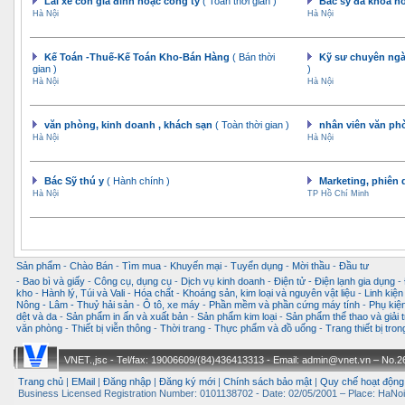
Lái xe con gia đình hoặc công ty
( Toàn thời gian )
Bác sỹ đa khoa h
Hà Nội
Hà Nội
Kế Toán -Thuế-Kế Toán Kho-Bán Hàng
( Bán thời
Kỹ sư chuyên ngà
gian )
)
Hà Nội
Hà Nội
văn phòng, kinh doanh , khách sạn
( Toàn thời gian )
nhân viên văn p
Hà Nội
Hà Nội
Bác Sỹ thú y
( Hành chính )
Marketing, phiên 
Hà Nội
TP Hồ Chí Minh
Sản phẩm
-
Chào Bán
-
Tìm mua
-
Khuyến mại
-
Tuyển dụng
-
Mời thầu
-
Đầu tư
-
Bao bì và giấy
-
Công cụ, dụng cụ
-
Dịch vụ kinh doanh
-
Điện tử - Điện lạnh gia dụng
-
kho
-
Hành lý, Túi và Vali
-
Hóa chất
-
Khoáng sản, kim loại và nguyên vật liệu
-
Linh kiện
Nông - Lâm - Thuỷ hải sản
-
Ô tô, xe máy
-
Phần mềm và phần cứng máy tính
-
Phụ kiện
dệt và da
-
Sản phẩm in ấn và xuất bản
-
Sản phẩm kim loại
-
Sản phẩm thể thao và giải t
văn phòng
-
Thiết bị viễn thông
-
Thời trang
-
Thực phẩm và đồ uống
-
Trang thiết bị tro
VNET.,jsc - Tel/fax: 19006609/(84)436413313 - Email: admin@vnet.vn – No.26-
Trang chủ
|
EMail
|
Đăng nhập
|
Đăng ký mới
|
Chính sách bảo mật
|
Quy chế hoạt động
Business Licensed Registration Number: 0101138702 - Date: 02/05/2001 – Place: HaNoi