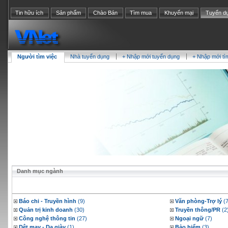
Tin hữu ích
Sản phẩm
Chào Bán
Tìm mua
Khuyến mại
Tuyển d
Người tìm việc
Nhà tuyển dụng
+ Nhập mới tuyển dụng
+ Nhập mới tì
Danh mục ngành
Báo chi - Truyền hình
(9)
Văn phòng-Trợ lý
(7
Quản trị kinh doanh
(30)
Truyền thông/PR
(2
Công nghệ thông tin
(27)
Ngoại ngữ
(7)
Dệt may - Da giày
(1)
Bảo hiểm
(3)