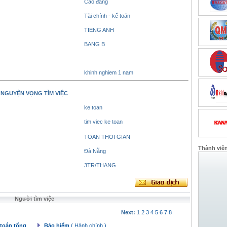
Cao đẳng
Tài chính - kế toán
TIENG ANH
BANG B
khinh nghiem 1 nam
NGUYỆN VỌNG TÌM VIỆC
ke toan
tim viec ke toan
TOAN THOI GIAN
Thành viê
Đà Nẵng
3TR/THANG
Người tìm việc
Next:
1
2
3
4
5
6
7
8
 toán tổng
Bảo hiểm
( Hành chính )