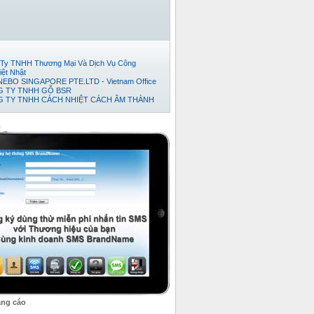
Ty TNHH Thương Mại Và Dịch Vụ Công
iệt Nhật
EBO SINGAPORE PTE.LTD - Vietnam Office
 TY TNHH GỖ BSR
 TY TNHH CÁCH NHIỆT CÁCH ÂM THÀNH
Đếm Tiền Huy Hoàng
ty cổ phần thương mại và phát triển thép Việt
o
TNHH TM-DV XUẤT NHẬP KHẨU TRÍ VIỆT.
 TY TNHH KỸ THUẬT TỰ ĐỘNG HƯNG
 TY TNHH NỘI THẤT ĐỒNG GIA PHÁT
ty TNHH Xuất Nhập Khẩu TH Tân Viễn Đông
Ty TNHH Pusico Việt Nam
Ty Cổ Phần Công Nghệ Intersys Toàn Cầu
y tnhh thương mai dịch vụ kỷ thuật thái anh tài
 TY TNHH XNK TMDV NGÔI SAO VIỆT
 Ty TNHH Khoa Học Xanh
ty TNHH XNK Quỳnh Thiên Phát
ty Cổ phần Kỹ thuật Ý Tưởng
Ty TNHH Phát Triển Dự Án Song Nam
 TY CỔ PHẦN BÊ TÔNG NHẸ ĐÀ NẴNG
ty Cổ Phần Bình Vinh
ảng cáo