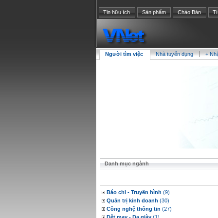
Tin hữu ích
Sản phẩm
Chào Bán
T
Người tìm việc
Nhà tuyển dụng
+ Nh
Danh mục ngành
Báo chi - Truyền hình
(9)
Quản trị kinh doanh
(30)
Công nghệ thông tin
(27)
Dệt may - Da giày
(1)