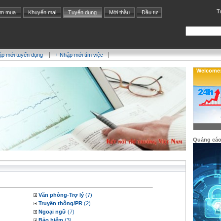
T
ìm mua
Khuyến mại
Tuyển dụng
Mời thầu
Đầu tư
ập mới tuyển dụng
+ Nhập mới tìm việc
Welcome: 
Quảng cá
Văn phòng-Trợ lý
(7)
Truyền thông/PR
(2)
Ngoại ngữ
(7)
Bảo hiểm
(3)