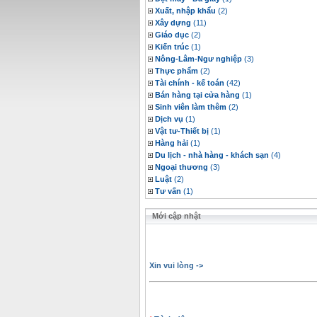
Xuất, nhập khẩu
(2)
Xây dựng
(11)
Giáo dục
(2)
Kiến trúc
(1)
Nông-Lâm-Ngư nghiệp
(3)
Thực phẩm
(2)
Tài chính - kế toán
(42)
Bán hàng tại cửa hàng
(1)
Sinh viên làm thêm
(2)
Dịch vụ
(1)
Vật tư-Thiết bị
(1)
Hàng hải
(1)
Du lịch - nhà hàng - khách sạn
(4)
Ngoại thương
(3)
Luật
(2)
Tư vấn
(1)
Mới cập nhật
Xin vui lòng ->