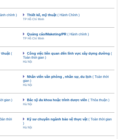
ành chính )
Thiết kế, mỹ thuật
( Hành Chính )
TP Hồ Chí Minh
Quảng cáo/Maketing/PR
( Hành chính )
TP Hồ Chí Minh
ỹ thuật
(
Công việc liên quan đến lĩnh vực xây dựng đường
(
Toàn thời gian )
Hà Nội
Nhân viên văn phòng , nhân sự, du lịch
( Toàn thời
gian )
Hà Nội
ời gian )
Bác sỹ đa khoa hoặc trình dược viên
( Thỏa thuận )
Hà Nội
 Bán thời
Kỹ sư chuyên ngành bảo vệ thực vật
( Toàn thời gian
)
Hà Nội