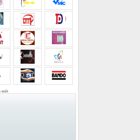
n mới