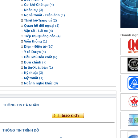
Cơ khí-Chế tạo
(4)
Nhân sự
(3)
Nghệ thuật - Điện ảnh
(1)
Thiết kế-Trang trí
(2)
Quan hệ đối ngoại
(1)
Vận tải - Lái xe
(4)
Doanh nghi
Tiếp thị-Quảng cáo
(4)
Viễn thông
(1)
Điện - Điện tử
(10)
Y tế-Dược
(4)
Dầu khí-Hóa chất
(6)
Bưu chính
(7)
In ấn-Xuất bản
(1)
Kỹ thuật
(3)
Mỹ thuật
(1)
Ngành nghề khác
(8)
THÔNG TIN CÁ NHÂN
THÔNG TIN TRÌNH ĐỘ