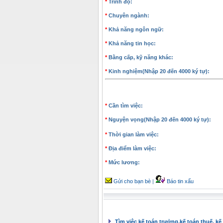
*
Trình độ:
*
Chuyên ngành:
*
Khả năng ngôn ngữ:
*
Khả năng tin học:
*
Bằng cấp, kỹ năng khác:
*
Kinh nghiệm(Nhập 20 đến 4000 ký tự):
*
Cần tìm việc:
*
Nguyện vọng(Nhập 20 đến 4000 ký tự):
*
Thời gian làm việc:
*
Địa điểm làm việc:
*
Mức lương:
Gửi cho bạn bè
|
Báo tin xấu
Tìm việc kế toán trưởng,kế toán thuế, kế