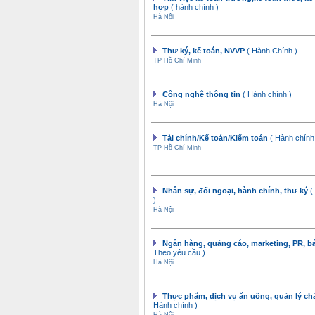
hợp
( hành chính )
Hà Nội
Thư ký, kế toán, NVVP
( Hành Chính )
TP Hồ Chí Minh
Công nghệ thông tin
( Hành chính )
Hà Nội
Tài chính/Kế toán/Kiểm toán
( Hành chính
TP Hồ Chí Minh
Nhân sự, đối ngoại, hành chính, thư ký
(
)
Hà Nội
Ngân hàng, quảng cáo, marketing, PR, b
Theo yêu cầu )
Hà Nội
Thực phẩm, dịch vụ ăn uống, quản lý c
Hành chính )