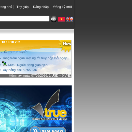
rang chủ
Trợ giúp
Đăng nhập
Đăng ký mới
10.19.10.252
• Hỗ trợ trực tuyến
• Hàng trăm ngàn lượt người truy cập mỗi ngày
•
4306 Người đang giao dịch
• Dây nóng: 0913.255.236
Hôm nay, ngày 07/08/2026, 1 USD = 0 VND
o