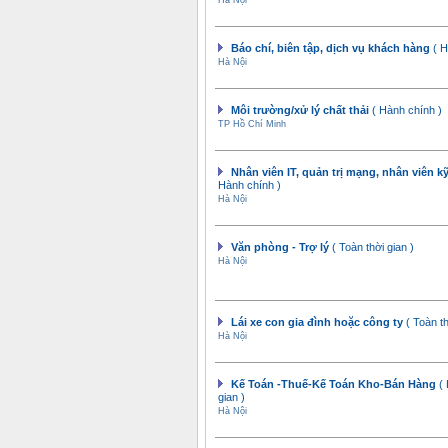
Hà Nội
Báo chí, biên tập, dịch vụ khách hàng
( H
Hà Nội
Môi trường/xử lý chất thải
( Hành chính )
TP Hồ Chí Minh
Nhân viên IT, quản trị mạng, nhân viên k
Hành chính )
Hà Nội
Văn phòng - Trợ lý
( Toàn thời gian )
Hà Nội
Lái xe con gia đình hoặc công ty
( Toàn th
Hà Nội
Kế Toán -Thuế-Kế Toán Kho-Bán Hàng
(
gian )
Hà Nội