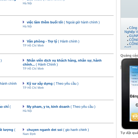
Hà Nội
việc làm thêm buổi tối
( Ngoài giờ hành chính )
Công 
Hà Nội
Nghiệp V
GUNN
CÔNG
Văn phòng - Trợ lý
( Hành chính )
CÔNG
ĐẠT
TP Hồ Chí Minh
Máy 
Công 
Quảng cá
CTY 
 )
Nhân viên dịch vụ khách hàng, nhân sự, hành
CÔNG
chính...
( Hành Chính )
PHÁT
TP Hồ Chí Minh
CÔNG
Công 
Công 
Công 
 hành chính
Kỹ sư xây dựng
( Theo yêu cầu )
công t
TP Hồ Chí Minh
CÔNG
Công
Công 
Công 
Công 
áo chí
(
My pham, y te, kinh doanh
( Theo yêu cầu )
CÔNG
Hà Nội
Công 
hất lượng
(
chuyen nganh det soi
( gio hanh chinh )
Tự đặt qu
Nam Định