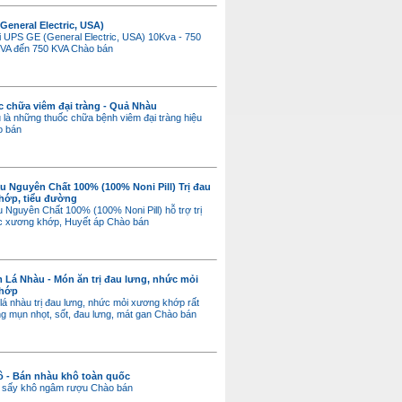
General Electric, USA)
 UPS GE (General Electric, USA) 10Kva - 750
KVA đến 750 KVA
Chào bán
c chữa viêm đại tràng - Quả Nhàu
là những thuốc chữa bệnh viêm đại tràng hiệu
o bán
u Nguyên Chất 100% (100% Noni Pill) Trị đau
hớp, tiểu đường
 Nguyên Chất 100% (100% Noni Pill) hỗ trợ trị
 xương khớp, Huyết áp
Chào bán
Lá Nhàu - Món ăn trị đau lưng, nhức mỏi
hớp
á nhàu trị đau lưng, nhức mỏi xương khớp rất
g mụn nhọt, sốt, đau lưng, mát gan
Chào bán
 - Bán nhàu khô toàn quốc
u sấy khô ngâm rượu
Chào bán