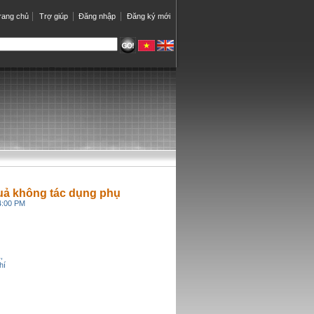
rang chủ
Trợ giúp
Đăng nhập
Đăng ký mới
quả không tác dụng phụ
54:00 PM
,
hí