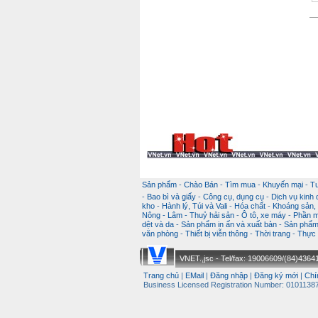
Sản phẩm
-
Chào Bán
-
Tìm mua
-
Khuyến mại
-
T
-
Bao bì và giấy
-
Công cụ, dụng cụ
-
Dịch vụ kinh
kho
-
Hành lý, Túi và Vali
-
Hóa chất
-
Khoáng sản, k
Nông - Lâm - Thuỷ hải sản
-
Ô tô, xe máy
-
Phần m
dệt và da
-
Sản phẩm in ấn và xuất bản
-
Sản phẩm 
văn phòng
-
Thiết bị viễn thông
-
Thời trang
-
Thực 
VNET.,jsc - Tel/fax: 19006609/(84)43641
Trang chủ
|
EMail
|
Đăng nhập
|
Đăng ký mới
|
Chí
Business Licensed Registration Number: 01011387