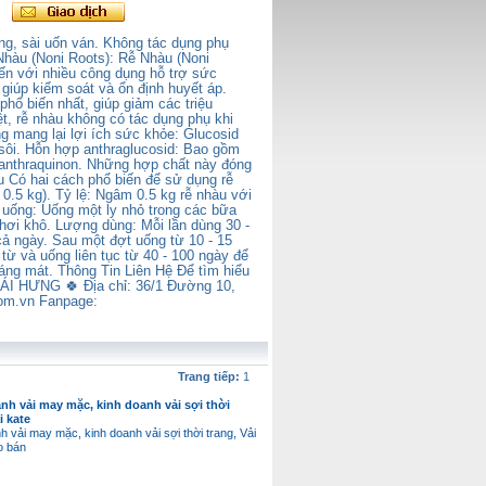
g, sài uốn ván. Không tác dụng phụ
 Nhàu (Noni Roots): Rễ Nhàu (Noni
ến với nhiều công dụng hỗ trợ sức
giúp kiểm soát và ổn định huyết áp.
ổ biến nhất, giúp giảm các triệu
t, rễ nhàu không có tác dụng phụ khi
 mang lại lợi ích sức khỏe: Glucosid
 sôi. Hỗn hợp anthraglucosid: Bao gồm
-anthraquinon. Những hợp chất này đóng
u Có hai cách phổ biến để sử dụng rễ
0.5 kg). Tỷ lệ: Ngâm 0.5 kg rễ nhàu với
h uống: Uống một ly nhỏ trong các bữa
hơi khô. Lượng dùng: Mỗi lần dùng 30 -
ả ngày. Sau một đợt uống từ 10 - 15
 từ và uống liên tục từ 40 - 100 ngày để
áng mát. Thông Tin Liên Hệ Để tìm hiểu
HÁI HƯNG 🍀 Địa chỉ: 36/1 Đường 10,
com.vn Fanpage:
Trang tiếp:
1
nh vải may mặc, kinh doanh vải sợi thời
i kate
h vải may mặc, kinh doanh vải sợi thời trang, Vải
o bán