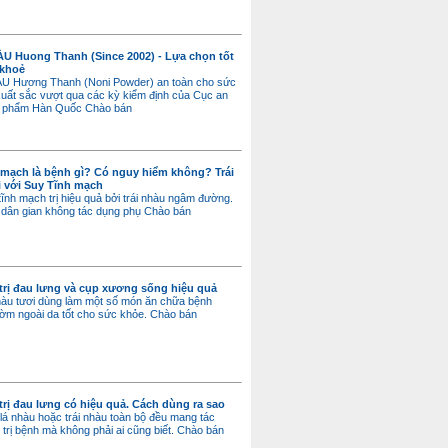
 Huong Thanh (Since 2002) - Lựa chọn tốt
 khoẻ
 Hương Thanh (Noni Powder) an toàn cho sức
uất sắc vượt qua các kỳ kiểm định của Cục an
c phẩm Hàn Quốc
Chào bán
 mạch là bệnh gì? Có nguy hiểm không? Trái
 với Suy Tĩnh mạch
tĩnh mạch trị hiệu quả bởi trái nhàu ngâm đường.
 dân gian không tác dụng phụ
Chào bán
trị đau lưng và cụp xương sống hiệu quả
hàu tươi dùng làm một số món ăn chữa bệnh
ờm ngoài da tốt cho sức khỏe.
Chào bán
trị đau lưng có hiệu quả. Cách dùng ra sao
lá nhàu hoặc trái nhàu toàn bộ đều mang tác
 trị bệnh mà không phải ai cũng biết.
Chào bán