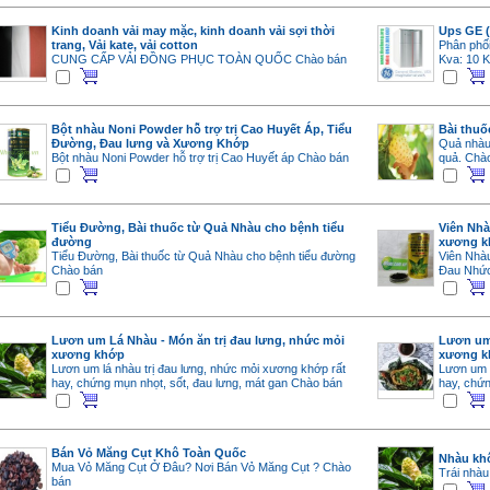
Kinh doanh vải may mặc, kinh doanh vải sợi thời
Ups GE (
trang, Vải kate, vải cotton
Phân phối
CUNG CẤP VẢI ĐỒNG PHỤC TOÀN QUỐC
Chào bán
Kva: 10 
Bột nhàu Noni Powder hỗ trợ trị Cao Huyết Áp, Tiểu
Bài thuố
Đường, Đau lưng và Xương Khớp
Quả nhàu 
Bột nhàu Noni Powder hỗ trợ trị Cao Huyết áp
Chào bán
quả.
Chà
Tiểu Đường, Bài thuốc từ Quả Nhàu cho bệnh tiểu
Viên Nhà
đường
xương k
Tiểu Đường, Bài thuốc từ Quả Nhàu cho bệnh tiểu đường
Viên Nhàu
Chào bán
Đau Nhức
Lươn um Lá Nhàu - Món ăn trị đau lưng, nhức mỏi
Lươn um 
xương khớp
xương k
Lươn um lá nhàu trị đau lưng, nhức mỏi xương khớp rất
Lươn um l
hay, chứng mụn nhọt, sốt, đau lưng, mát gan
Chào bán
hay, chứn
Bán Vỏ Măng Cụt Khô Toàn Quốc
Nhàu khô
Mua Vỏ Măng Cụt Ở Đâu? Nơi Bán Vỏ Măng Cụt ?
Chào
Trái nhà
bán