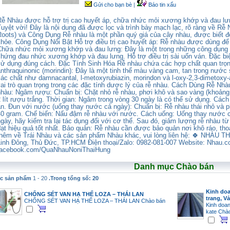
Gửi cho bạn bè
|
Báo tin xấu
Rễ Nhàu được hỗ trợ trị cao huyết áp, chữa nhức mỏi xương khớp và đau lưn
uyệt vời! Đây là nội dung đã được lọc và trình bày mạch lạc, rõ ràng về Rễ
Roots) và Công Dụng Rễ nhàu là một phần quý giá của cây nhàu, được biết đ
khỏe. Công Dụng Nổi Bật Hỗ trợ điều trị cao huyết áp: Rễ nhàu được dùng để 
Chữa nhức mỏi xương khớp và đau lưng: Đây là một trong những công dụng ph
chứng đau nhức xương khớp và đau lưng. Hỗ trợ điều trị sài uốn ván. Đặc biệ
sử dụng đúng cách. Đặc Tính Sinh Hóa Rễ nhàu chứa các hợp chất quan trọng
anthraquinonic (morindin): Đây là một tinh thể màu vàng cam, tan trong nước
các chất như damnacantal, l-metoxyrubiazin, morindon và l-oxy-2,3-dimetoxy
vai trò quan trọng trong các đặc tính dược lý của rễ nhàu. Cách Dùng Rễ Nhà
nhàu: Ngâm rượu: Chuẩn bị: Chặt nhỏ rễ nhàu, phơi khô và sao vàng (khoảng 
 lít rượu trắng. Thời gian: Ngâm trong vòng 30 ngày là có thể sử dụng. Các
ăn. Đun với nước (uống thay nước cả ngày): Chuẩn bị: Rễ nhàu thái nhỏ và p
40 gram. Chế biến: Nấu đậm rễ nhàu với nước. Cách uống: Uống thay nước c
gày, hãy kiểm tra lại tác dụng đối với cơ thể. Sau đó, giảm lượng rễ nhàu từ
đạt hiệu quả tốt nhất. Bảo quản: Rễ nhàu cần được bảo quản nơi khô ráo, tho
thêm về Trái Nhàu và các sản phẩm Nhàu khác, vui lòng liên hệ: 🍀 NHÀU T
Linh Đông, Thủ Đức, TP.HCM Điện thoại/Zalo: 0982-081-007 Website: Nhau.
facebook.com/QuaNhauNoniThaiHung
Danh mục Chào bán
c sản phẩm
1 - 20
.Trong tổng số: 20
Kinh doa
CHỐNG SÉT VAN HẠ THẾ LOZA – THÁI LAN
trang, Vả
CHỐNG SÉT VAN HẠ THẾ LOZA – THÁI LAN
Chào bán
Kinh doan
kate
Chà