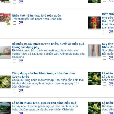
BỘT NHÀU
Nhàu khô - Bán nhàu khô toàn quốc
cho sức
Trái nhàu sấy khô ngâm rượu
Chào bán
BỘT NHÀU
khoẻ đã x
toàn thự
Rễ nhàu trị đau nhức xương khớp, huyết áp hiệu quả
Suy tĩnh
không tác dụng phụ
Nhàu đối
Rễ Nhàu được hỗ trợ trị cao huyết áp, chữa nhức mỏi
Suy giãn 
xương khớp và đau lưng, sài uốn ván. Không tác dụng phụ
Bài thuốc
Chào bán
Công dụng của Trái Nhàu trong chữa đau nhức
Lá nhàu 
Xương khớp
Lá cây n
Chữa đau lưng nhức mỏi cơ khớp: Trái nhàu gần chín thái
hoặc chư
lát phơi khô sắc uống hoặc ngâm rượu uống ngày 15 -
20g.
Chào bán
Lá nhàu trị đau lưng, cụp xương sống hiệu quả
Lá nhàu 
Lá cây nhàu tươi dùng làm một số món ăn chữa bệnh
Rễ nhàu, 
hoặc chườm ngoài da tốt cho sức khỏe.
Chào bán
dụng điều