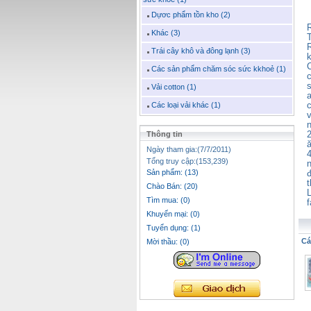
Dựơc phẩm tồn kho (2)
Khác (3)
T
Trái cây khô và đông lạnh (3)
Các sản phẩm chăm sóc sức kkhoẻ (1)
Vải cotton (1)
Các loại vải khác (1)
2
Thông tin
Ngày tham gia:(7/7/2011)
Tổng truy cập:(153,239)
n
Sản phẩm: (13)
Chào Bán: (20)
Tìm mua: (0)
Khuyến mại: (0)
Tuyển dụng: (1)
Cá
Mời thầu: (0)