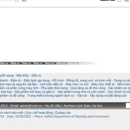
uyển dụng
-
Mời thầu
-
Đầu tư
 doanh
-
Điện tử - Điện lạnh gia dụng
-
Đồ chơi
-
Đồng hồ, trang sức và kính mắt
-
Dụng cụ đo
im loại và nguyên vật liệu
-
Linh kiện điện tử
-
Máy móc cơ khí
-
Máy móc thiết bị
-
Môi trườ
ềm và phần cứng máy tính
-
Phụ kiện thời trang
-
Quà tặng và đồ thủ công
-
Sản phẩm an ni
kim loại
-
Sản phẩm thể thao và giải trí
-
Sản phẩm trong nhà và sân vườn
-
Sức khoẻ và sắ
phẩm và đồ uống
-
Trang thiết bị trong ngành dịch vụ
-
Vận tải
-
Xây dựng và bất động sản
3313 - Email: admin@vnet.vn – No.26-Villa I, Northern Linh Dam, Ha Noi
nh sách bảo mật
|
Quy chế hoạt động
|
Quảng cáo
02 - Date: 02/05/2001 – Place: HaNoi Department of Planning and Investment