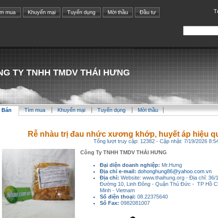
T
ìm mua
Khuyến mại
Tuyển dụng
Mời thầu
Đầu tư
NG TY TNHH TMDV THÁI HƯNG
 Bán
Tìm mua
Khuyến mại
Tuyển dụng
Mời thầu
Rễ nhàu trị đau nhức xương khớp, huyết áp hiệu 
Tổng lượt truy cập: 12382 - Cập nhật: 7/19/2026 8:
Công Ty TNHH TMDV THÁI HƯNG
Đại diện doanh nghiệp:
Mr.Hưng
Địa chỉ e-mail:
dohonghung86@yahoo.com.vn
Địa chỉ:
Website: www.thaihung.org - Địa chỉ: 36/1
Đường 10, Linh Đông - Quận Thủ Ðức - TP Hồ C
Minh - Vietnam
Số điện thoại:
08.22375640
Số Fax:
0982081007