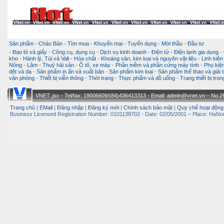
Sản phẩm
-
Chào Bán
-
Tìm mua
-
Khuyến mại
-
Tuyển dụng
-
Mời thầu
-
Đầu tư
-
Bao bì và giấy
-
Công cụ, dụng cụ
-
Dịch vụ kinh doanh
-
Điện tử - Điện lạnh gia dụng
-
kho
-
Hành lý, Túi và Vali
-
Hóa chất
-
Khoáng sản, kim loại và nguyên vật liệu
-
Linh kiện
Nông - Lâm - Thuỷ hải sản
-
Ô tô, xe máy
-
Phần mềm và phần cứng máy tính
-
Phụ kiện
dệt và da
-
Sản phẩm in ấn và xuất bản
-
Sản phẩm kim loại
-
Sản phẩm thể thao và giải t
văn phòng
-
Thiết bị viễn thông
-
Thời trang
-
Thực phẩm và đồ uống
-
Trang thiết bị tro
VNET.,jsc - Tel/fax: 19006609/(84)436413313 - Email: admin@vnet.vn – No.26-
Trang chủ
|
EMail
|
Đăng nhập
|
Đăng ký mới
|
Chính sách bảo mật
|
Quy chế hoạt động
Business Licensed Registration Number: 0101138702 - Date: 02/05/2001 – Place: HaNoi