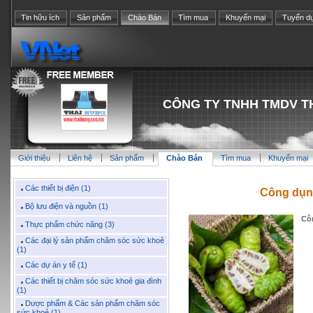
Tin hữu ích
Sản phẩm
Chào Bán
Tìm mua
Khuyến mại
Tuyển d
CÔNG TY TNHH TMDV T
Giới thiệu
Liên hệ
Sản phẩm
Chào Bán
Tìm mua
Khuyến mại
Các thiết bị điện (1)
Công dụn
Bộ lưu điện và nguồn (1)
Cô
Thực phẩm chức năng (3)
Các đại lý sản phẩm chăm sóc sức khoẻ
(1)
Các dự án y tế (1)
Các thiết bị chăm sóc sức khoẻ gia đình
(1)
Dược phẩm & Các sản phẩm chăm sóc
sức khoẻ (1)