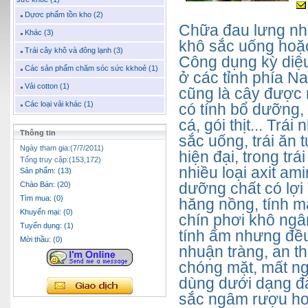
Dựơc phẩm tồn kho (2)
Chữa đau lưng nhứ
Khác (3)
khô sắc uống hoặ
Trái cây khô và đông lạnh (3)
Công dụng kỳ diệu
Các sản phẩm chăm sóc sức kkhoẻ (1)
ở các tỉnh phía N
Vải cotton (1)
cũng là cây được 
Các loại vải khác (1)
có tính bổ dưỡng,
cá, gói thịt... Tr
Thông tin
sắc uống, trái ăn
Ngày tham gia:(7/7/2011)
hiện đại, trong trá
Tổng truy cập:(153,172)
nhiều loại axit ami
Sản phẩm: (13)
dưỡng chất có lợi 
Chào Bán: (20)
Tìm mua: (0)
hăng nồng, tính m
Khuyến mại: (0)
chín phơi khô ngâ
Tuyển dụng: (1)
tính ấm nhưng đều
Mời thầu: (0)
nhuận tràng, an thầ
chóng mặt, mất ng
dùng dưới dạng đào
sắc ngâm rượu ho