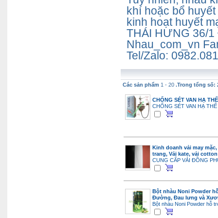
khí hoặc bổ huyết
kinh hoạt huyết 
THÁI HƯNG 36/1 
Nhau_com_vn Fa
Tel/Zalo: 0982.08
Các sản phẩm
1 - 20
.Trong tổng số: 
CHỐNG SÉT VAN HẠ THẾ
CHỐNG SÉT VAN HẠ THẾ 
Kinh doanh vải may mặc, 
trang, Vải kate, vải cotton
CUNG CẤP VẢI ĐỒNG P
Bột nhàu Noni Powder hỗ 
Đường, Đau lưng và Xư
Bột nhàu Noni Powder hỗ tr