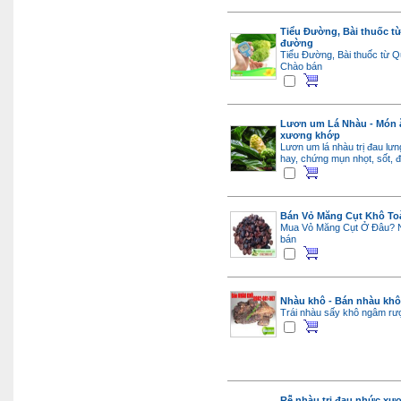
Tiểu Đường, Bài thuốc t
đường
Tiểu Đường, Bài thuốc từ 
Chào bán
Lươn um Lá Nhàu - Món ă
xương khớp
Lươn um lá nhàu trị đau lư
hay, chứng mụn nhọt, sốt, 
Bán Vỏ Măng Cụt Khô T
Mua Vỏ Măng Cụt Ở Đâu? 
bán
Nhàu khô - Bán nhàu khô
Trái nhàu sấy khô ngâm r
Rễ nhàu trị đau nhức xư