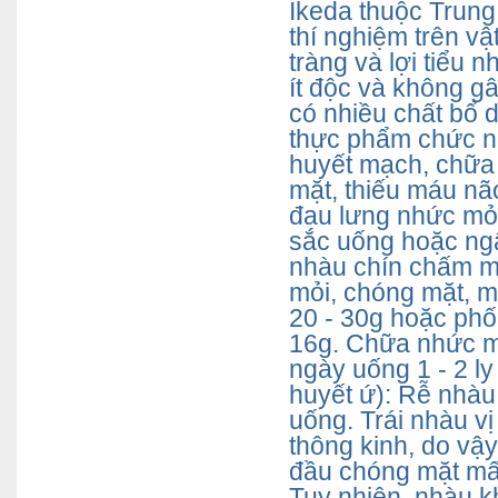
Ikeda thuộc Trung
thí nghiệm trên vậ
tràng và lợi tiểu n
ít độc và không g
có nhiều chất bổ d
thực phẩm chức nă
huyết mạch, chữa 
mặt, thiếu máu nã
đau lưng nhức mỏi 
sắc uống hoặc ngâ
nhàu chín chấm mu
mỏi, chóng mặt, m
20 - 30g hoặc phối
16g. Chữa nhức mỏ
ngày uống 1 - 2 l
huyết ứ): Rễ nhàu
uống. Trái nhàu vị
thông kinh, do vậ
đầu chóng mặt mấ
Tuy nhiên, nhàu k