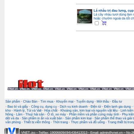
Lá nhàu trị đau lưng, cụ
Lá cây nhàu tươi dùng làm
hoặc chườm ngoài da tốt c
Sản phẩm
-
Chào Bán
-
Tìm mua
-
Khuyến mại
-
Tuyển dụng
-
Mời thầu
-
Đầu tư
-
Bao bì và giấy
-
Công cụ, dụng cụ
-
Dịch vụ kinh doanh
-
Điện tử - Điện lạnh gia dụng
-
kho
-
Hành lý, Túi và Vali
-
Hóa chất
-
Khoáng sản, kim loại và nguyên vật liệu
-
Linh kiện
Nông - Lâm - Thuỷ hải sản
-
Ô tô, xe máy
-
Phần mềm và phần cứng máy tính
-
Phụ kiện
dệt và da
-
Sản phẩm in ấn và xuất bản
-
Sản phẩm kim loại
-
Sản phẩm thể thao và giải t
văn phòng
-
Thiết bị viễn thông
-
Thời trang
-
Thực phẩm và đồ uống
-
Trang thiết bị tro
VNET.,jsc - Tel/fax: 19006609/(84)436413313 - Email: admin@vnet.vn – No.26-