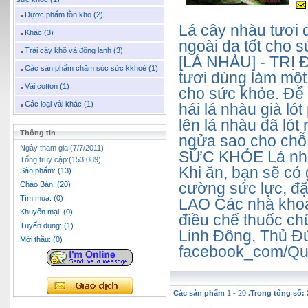
Dựơc phẩm tồn kho (2)
Lá cây nhàu tươi
Khác (3)
ngoài da tốt cho 
Trái cây khô và đông lạnh (3)
[LÁ NHÀU] - TR
Các sản phẩm chăm sóc sức kkhoẻ (1)
tươi dùng làm mộ
Vải cotton (1)
cho sức khỏe. Để 
Các loại vải khác (1)
hái lá nhàu già ló
lên lá nhàu đã lót 
Thông tin
ngửa sao cho chỗ
Ngày tham gia:(7/7/2011)
SỨC KHỎE Lá nhàu
Tổng truy cập:(153,089)
Khi ăn, bạn sẽ có 
Sản phẩm: (13)
cường sức lực, đ
Chào Bán: (20)
Tìm mua: (0)
LAO Các nhà khoa 
Khuyến mại: (0)
điều chế thuốc c
Tuyển dụng: (1)
Linh Đông, Thủ 
Mời thầu: (0)
facebook_com/Qu
Các sản phẩm
1 - 20
.Trong tổng số: 