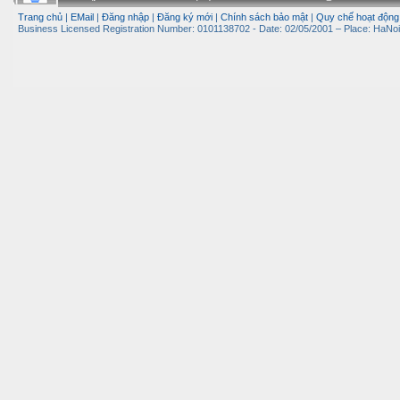
Trang chủ
|
EMail
|
Đăng nhập
|
Đăng ký mới
|
Chính sách bảo mật
|
Quy chế hoạt động
Business Licensed Registration Number: 0101138702 - Date: 02/05/2001 – Place: HaNoi