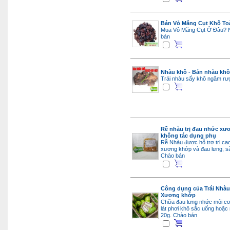
Bán Vỏ Măng Cụt Khô T
Mua Vỏ Măng Cụt Ở Đâu? 
bán
Nhàu khô - Bán nhàu khô
Trái nhàu sấy khô ngâm r
Rễ nhàu trị đau nhức xư
không tác dụng phụ
Rễ Nhàu được hỗ trợ trị ca
xương khớp và đau lưng, sà
Chào bán
Công dụng của Trái Nhàu
Xương khớp
Chữa đau lưng nhức mỏi cơ 
lát phơi khô sắc uống hoặc
20g.
Chào bán