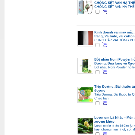
CHỐNG SÉT VAN HẠ THẾ
CHỐNG SÉT VAN HẠ THẾ 
Kinh doanh vải may mặc, 
trang, Vải kate, vải cotton
CUNG CẤP VẢI ĐỒNG P
Bột nhàu Noni Powder hỗ 
Đường, Đau lưng và Xư
Bột nhàu Noni Powder hỗ tr
Tiểu Đường, Bài thuốc t
đường
Tiểu Đường, Bài thuốc từ 
Chào bán
Lươn um Lá Nhàu - Món ă
xương khớp
Lươn um lá nhàu trị đau lư
hay, chứng mụn nhọt, sốt, 