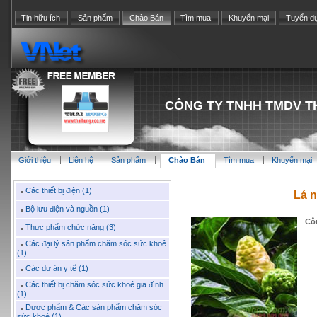
Tin hữu ích
Sản phẩm
Chào Bán
Tìm mua
Khuyến mại
Tuyển d
CÔNG TY TNHH TMDV T
Giới thiệu
Liên hệ
Sản phẩm
Chào Bán
Tìm mua
Khuyến mại
Các thiết bị điện (1)
Lá n
Bộ lưu điện và nguồn (1)
Cô
Thực phẩm chức năng (3)
Các đại lý sản phẩm chăm sóc sức khoẻ
(1)
Các dự án y tế (1)
Các thiết bị chăm sóc sức khoẻ gia đình
(1)
Dược phẩm & Các sản phẩm chăm sóc
sức khoẻ (1)