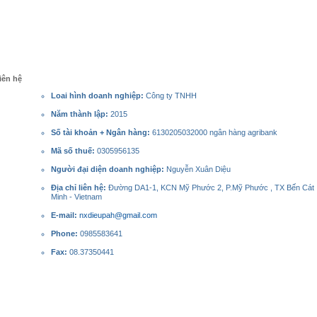
iên hệ
Loai hình doanh nghiệp:
Công ty TNHH
Năm thành lập:
2015
Số tài khoản + Ngân hàng:
6130205032000 ngân hàng agribank
Mã số thuế:
0305956135
Người đại diện doanh nghiệp:
Nguyễn Xuân Diệu
Địa chỉ liên hệ:
Đường DA1-1, KCN Mỹ Phước 2, P.Mỹ Phước , TX Bến Cát ,
Minh - Vietnam
E-mail:
nxdieupah@gmail.com
Phone:
0985583641
Fax:
08.37350441