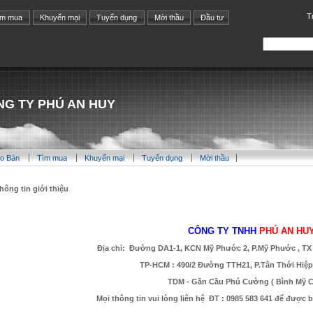
T
ìm mua
Khuyến mại
Tuyển dụng
Mời thầu
Đầu tư
G TY PHÚ AN HUY
o Bán
Tìm mua
Khuyến mại
Tuyển dụng
Mời thầu
hông tin giới thiệu
CÔNG TY TNHH
PHÚ AN HU
Địa chỉ: Đường DA1-1, KCN Mỹ Phước 2, P.Mỹ Phước , TX 
TP-HCM : 490/2 Đường TTH21, P.Tân Thới Hiệ
TDM - Gần Cầu Phú Cường ( Bình Mỹ C
Mọi thông tin vui lòng liên hệ ĐT : 0985 583 641 để được bá