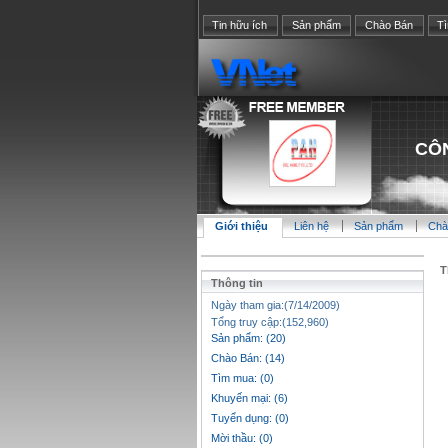
Tin hữu ích
Sản phẩm
Chào Bán
T
CÔN
Giới thiệu
Liên hệ
Sản phẩm
Chà
T
Thông tin
Ngày tham gia:(7/14/2009)
Tổng truy cập:(152,960)
Sản phẩm: (20)
Chào Bán: (14)
Tìm mua: (0)
Khuyến mại: (6)
Tuyển dụng: (0)
Mời thầu: (0)