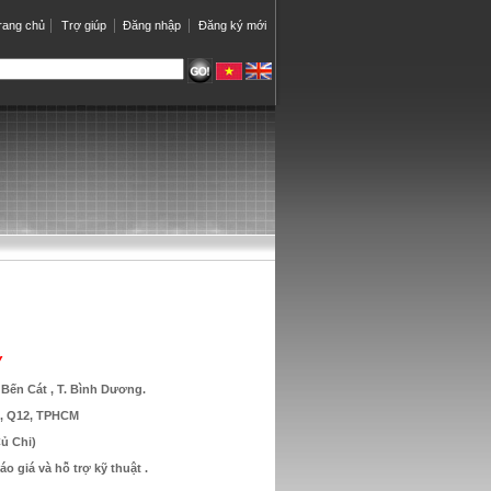
rang chủ
Trợ giúp
Đăng nhập
Đăng ký mới
Y
Bến Cát , T. Bình Dương.
p, Q12, TPHCM
ủ Chi)
o giá và hỗ trợ kỹ thuật .