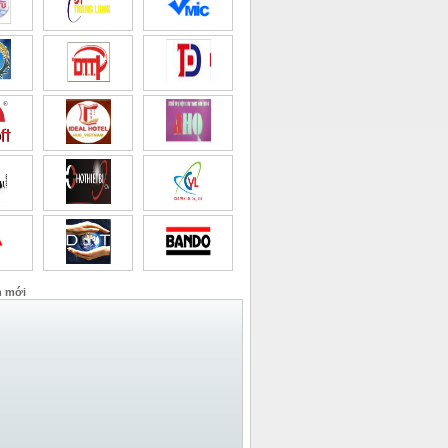
n mới