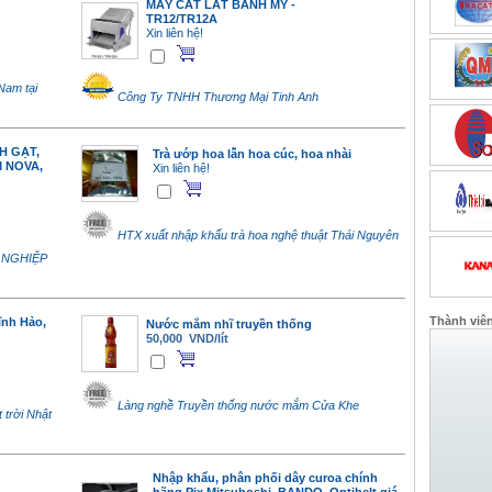
MÁY CẮT LÁT BÁNH MỲ -
TR12/TR12A
Xin liên hệ!
Nam tại
Công Ty TNHH Thương Mại Tinh Anh
H GẠT,
Trà ướp hoa lẫn hoa cúc, hoa nhài
 NOVA,
Xin liên hệ!
HTX xuất nhập khẩu trà hoa nghệ thuật Thái Nguyên
 NGHIỆP
Thành viê
ĩnh Hảo,
Nước mắm nhĩ truyền thống
50,000 VND/lít
Làng nghề Truyền thống nước mắm Cửa Khe
 trời Nhật
Nhập khẩu, phân phối dây curoa chính