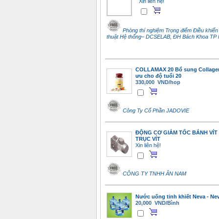
Xin liên hệ!
Phòng thí nghiệm Trọng điểm Điều khiển
thuật Hệ thống– DCSELAB, ĐH Bách Khoa TP 
COLLAMAX 20 Bổ sung Collagen
ưu cho độ tuổi 20
330,000 VND/hop
Công Ty Cổ Phần JADOVIE
ĐỘNG CƠ GIẢM TỐC BÁNH VÍT
TRỤC VÍT
Xin liên hệ!
CÔNG TY TNHH ÂN NAM
Nước uống tinh khiết Neva - Ne
20,000 VND/Bình