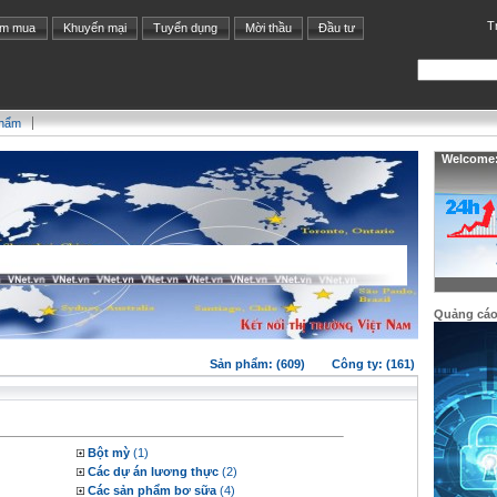
T
ìm mua
Khuyến mại
Tuyển dụng
Mời thầu
Đầu tư
phẩm
Welcome: 
Quảng cá
Sản phẩm: (609)
Công ty: (161)
Bột mỳ
(1)
Các dự án lương thực
(2)
Các sản phẩm bơ sữa
(4)