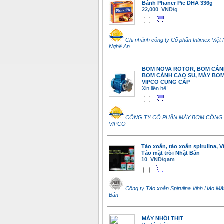
Bánh Phaner Pie DHA 336g
22,000 VND/g
Chi nhánh công ty Cổ phần Intimex Việt 
Nghệ An
BƠM NOVA ROTOR, BƠM CÁN
BƠM CÁNH CAO SU, MÁY BƠM
VIPCO CUNG CẤP
Xin liên hệ!
CÔNG TY CỔ PHẦN MÁY BƠM CÔNG
VIPCO
Tảo xoắn, tảo xoắn spirulina, V
Tảo mặt trời Nhật Bản
10 VND/gam
Công ty Tảo xoắn Spirulina Vĩnh Hảo Mặt
Bản
MÁY NHỒI THỊT