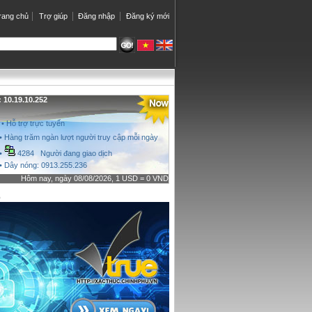
rang chủ
Trợ giúp
Đăng nhập
Đăng ký mới
10.19.10.252
• Hỗ trợ trực tuyến
• Hàng trăm ngàn lượt người truy cập mỗi ngày
•
4284 Người đang giao dịch
• Dây nóng: 0913.255.236
Hôm nay, ngày 08/08/2026, 1 USD = 0 VND
o