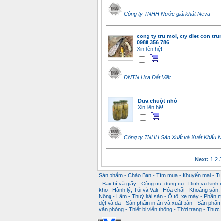
Công ty TNHH Nước giải khát Neva
cong ty tru moi, cty diet con tru
0988 356 786
Xin liên hệ!
DNTN Hoa Đất Việt
Dưa chuột nhỏ
Xin liên hệ!
Công ty TNHH Sản Xuất và Xuất Khẩu 
Next:
1
2
Sản phẩm
-
Chào Bán
-
Tìm mua
-
Khuyến mại
-
T
-
Bao bì và giấy
-
Công cụ, dụng cụ
-
Dịch vụ kinh
kho
-
Hành lý, Túi và Vali
-
Hóa chất
-
Khoáng sản, k
Nông - Lâm - Thuỷ hải sản
-
Ô tô, xe máy
-
Phần m
dệt và da
-
Sản phẩm in ấn và xuất bản
-
Sản phẩm 
văn phòng
-
Thiết bị viễn thông
-
Thời trang
-
Thực 