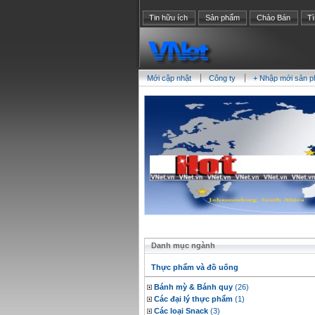
Tin hữu ích
Sản phẩm
Chào Bán
T
Mới cập nhật
Công ty
+ Nhập mới sản 
Danh mục ngành
Thực phẩm và đồ uống
Bánh mỳ & Bánh quy
(26)
Các đại lý thực phẩm
(1)
Các loại Snack
(3)