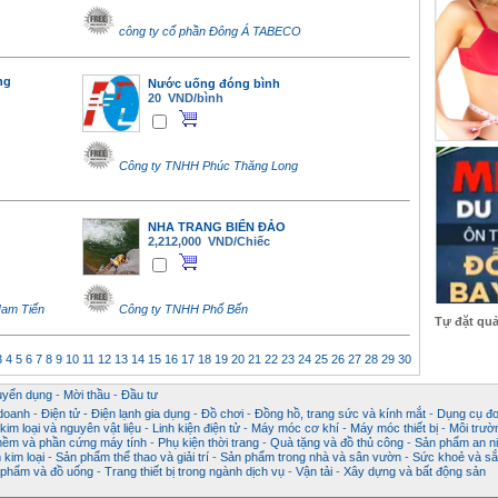
công ty cổ phần Đông Á TABECO
ng
Nước uống đóng bình
20 VND/bình
Công ty TNHH Phúc Thăng Long
NHA TRANG BIỂN ĐẢO
2,212,000 VND/Chiếc
Nam Tiến
Công ty TNHH Phố Bến
Tự đặt qu
3
4
5
6
7
8
9
10
11
12
13
14
15
16
17
18
19
20
21
22
23
24
25
26
27
28
29
30
uyển dụng
-
Mời thầu
-
Đầu tư
 doanh
-
Điện tử - Điện lạnh gia dụng
-
Đồ chơi
-
Đồng hồ, trang sức và kính mắt
-
Dụng cụ đo
im loại và nguyên vật liệu
-
Linh kiện điện tử
-
Máy móc cơ khí
-
Máy móc thiết bị
-
Môi trườ
ềm và phần cứng máy tính
-
Phụ kiện thời trang
-
Quà tặng và đồ thủ công
-
Sản phẩm an ni
kim loại
-
Sản phẩm thể thao và giải trí
-
Sản phẩm trong nhà và sân vườn
-
Sức khoẻ và sắ
phẩm và đồ uống
-
Trang thiết bị trong ngành dịch vụ
-
Vận tải
-
Xây dựng và bất động sản