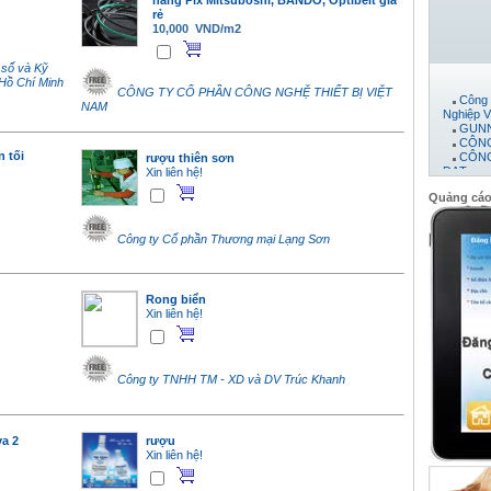
hãng Pix Mitsuboshi, BANDO, Optibelt giá
rẻ
10,000 VND/m2
 số và Kỹ
Hồ Chí Minh
Công 
CÔNG TY CỔ PHẦN CÔNG NGHỆ THIẾT BỊ VIỆT
Nghiệp V
NAM
GUNN
CÔNG
CÔNG
 tối
rượu thiên sơn
ĐẠT
Xin liên hệ!
Máy 
Công 
Quảng cá
CTY 
CÔNG
PHÁT
Công ty Cổ phần Thương mại Lạng Sơn
CÔNG
Công 
Công 
Công 
Rong biển
công t
Xin liên hệ!
CÔNG
Công
Công 
Công 
Công 
Công ty TNHH TM - XD và DV Trúc Khanh
CÔNG
Công 
va 2
rượu
Xin liên hệ!