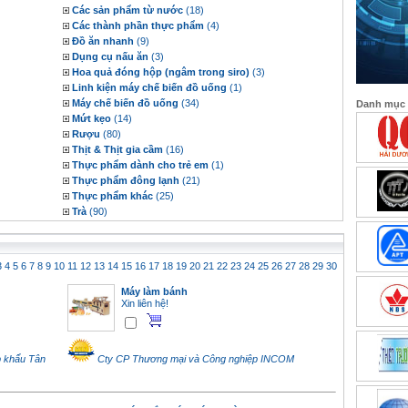
Các sản phẩm từ nước
(18)
Các thành phần thực phẩm
(4)
Đồ ăn nhanh
(9)
Dụng cụ nấu ăn
(3)
Hoa quả đóng hộp (ngâm trong siro)
(3)
Linh kiện máy chế biến đồ uống
(1)
Máy chế biến đồ uống
(34)
Danh mục
Mứt kẹo
(14)
Rượu
(80)
Thịt & Thịt gia cầm
(16)
Thực phẩm dành cho trẻ em
(1)
Thực phẩm đông lạnh
(21)
Thực phẩm khác
(25)
Trà
(90)
3
4
5
6
7
8
9
10
11
12
13
14
15
16
17
18
19
20
21
22
23
24
25
26
27
28
29
30
Máy làm bánh
Xin liên hệ!
p khẩu Tân
Cty CP Thương mại và Công nghiệp INCOM