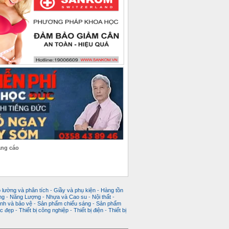
ảng cáo
 lường và phân tích
-
Giầy và phụ kiện
-
Hàng tồn
ng
-
Năng Lượng
-
Nhựa và Cao su
-
Nội thất
-
nh và bảo vệ
-
Sản phẩm chiếu sáng
-
Sản phẩm
c đẹp
-
Thiết bị công nghiệp
-
Thiết bị điện
-
Thiết bị