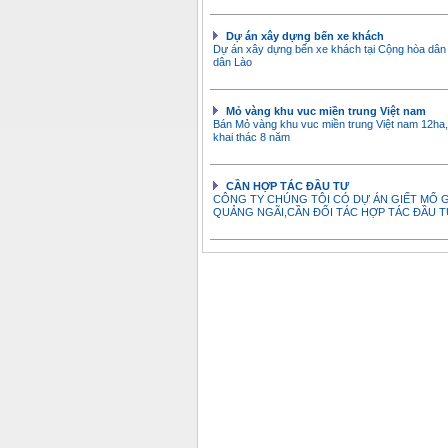
Dự án xây dựng bến xe khách
Dự án xây dựng bến xe khách tại Cộng hòa dân
dân Lào
Mỏ vàng khu vuc miền trung Việt nam
Bán Mỏ vàng khu vuc miền trung Việt nam 12ha, 
khai thác 8 năm
CẦN HỢP TÁC ĐẦU TƯ
CÔNG TY CHÚNG TÔI CÓ DỰ ÁN GIẾT MỔ G
QUẢNG NGÃI,CẦN ĐỐI TÁC HỢP TÁC ĐẦU 