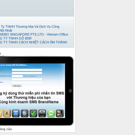
 Ty TNHH Thương Mại Và Dịch Vụ Công
iệt Nhật
EBO SINGAPORE PTE.LTD - Vietnam Office
G TY TNHH GỖ BSR
G TY TNHH CÁCH NHIỆT CÁCH ÂM THÀNH
Đếm Tiền Huy Hoàng
ty cổ phần thương mại và phát triển thép Việt
o
TNHH TM-DV XUẤT NHẬP KHẨU TRÍ VIỆT.
G TY TNHH KỸ THUẬT TỰ ĐỘNG HƯNG
G TY TNHH NỘI THẤT ĐỒNG GIA PHÁT
 ty TNHH Xuất Nhập Khẩu TH Tân Viễn Đông
 Ty TNHH Pusico Việt Nam
 Ty Cổ Phần Công Nghệ Intersys Toàn Cầu
ty tnhh thương mai dịch vụ kỷ thuật thái anh tài
G TY TNHH XNK TMDV NGÔI SAO VIỆT
 Ty TNHH Khoa Học Xanh
 ty TNHH XNK Quỳnh Thiên Phát
 ty Cổ phần Kỹ thuật Ý Tưởng
 Ty TNHH Phát Triển Dự Án Song Nam
G TY CỔ PHẦN BÊ TÔNG NHẸ ĐÀ NẴNG
 ty Cổ Phần Bình Vinh
ảng cáo