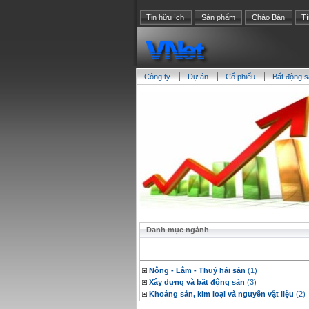
Tin hữu ích
Sản phẩm
Chào Bán
T
Công ty
Dự án
Cổ phiểu
Bất động 
Danh mục ngành
Nông - Lâm - Thuỷ hải sản
(1)
Xây dựng và bất động sản
(3)
Khoáng sản, kim loại và nguyên vật liệu
(2)