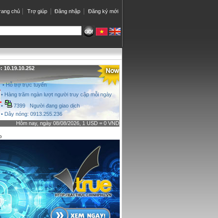
rang chủ
Trợ giúp
Đăng nhập
Đăng ký mới
 10.19.10.252
• Hỗ trợ trực tuyến
• Hàng trăm ngàn lượt người truy cập mỗi ngày
•
7399 Người đang giao dịch
• Dây nóng: 0913.255.236
Hôm nay, ngày 08/08/2026, 1 USD = 0 VND
o