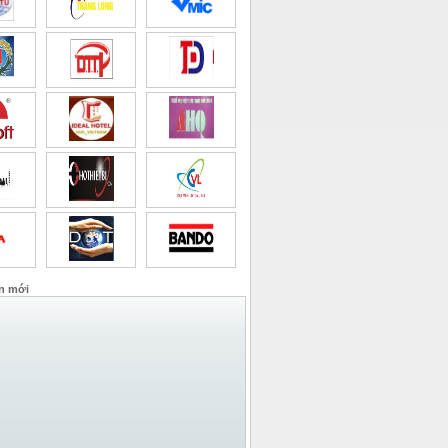
n mới