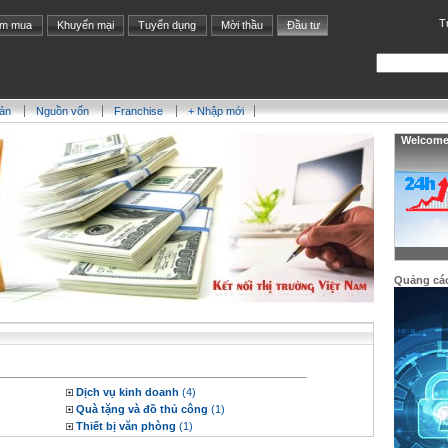
T
ìm mua
Khuyến mại
Tuyển dụng
Mời thầu
Đầu tư
sản
Nguồn vốn
Franchise
+ Nhập mới
Welcome:
Quảng cá
Dịch vụ kinh doanh
(4)
Quà tặng và đồ thủ công
(1)
Thiết bị văn phòng
(1)