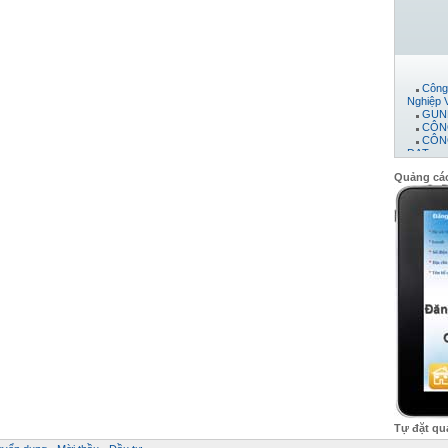
Công
Nghiệp V
GUNN
CÔN
CÔN
ĐẠT
Máy 
Công 
Quảng cá
CTY 
CÔN
PHÁT
CÔN
Công
Công
Công
công 
CÔN
Công
Công
Công
Công
CÔN
Công
Tự đặt qu