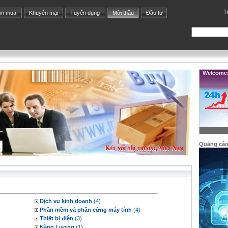
T
ìm mua
Khuyến mại
Tuyển dụng
Mời thầu
Đầu tư
Welcome: 
Quảng cá
Dịch vụ kinh doanh
(4)
Phần mềm và phần cứng máy tính
(4)
Thiết bị điện
(3)
Năng Lượng
(1)