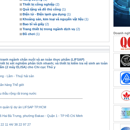
Thiết bị công nghiệp
(2)
Quà tặng và đồ thủ công
(1)
Điện tử - Điện lạnh gia dụng
(1)
Khoáng sản, kim loại và nguyên vật liệu
(1)
Bao bì và giấy
(2)
Trang thiết bị trong ngành dịch vụ
(2)
Doanh nghi
Đồ chơi
(1)
tranh ngành chăn nuôi và an toàn thực phẩm (LIFSAP)
ết bị xét nghiệm phân tích nhanh; và thiết bị kiểm tra vệ sinh an toàn
ẩm (2 máy ELISA) cho Chi cục Thú y
ng - Lâm - Thuỷ hải sản
ân hàng Thế giới
u thầu rộng rãi trong nước
n quản lý dự án LIFSAP TP.HCM
6 Hai Bà Trưng, phường Đakao - Quận 1 - TP Hồ Chí Minh
 22 11 44/ 38 22 97 27