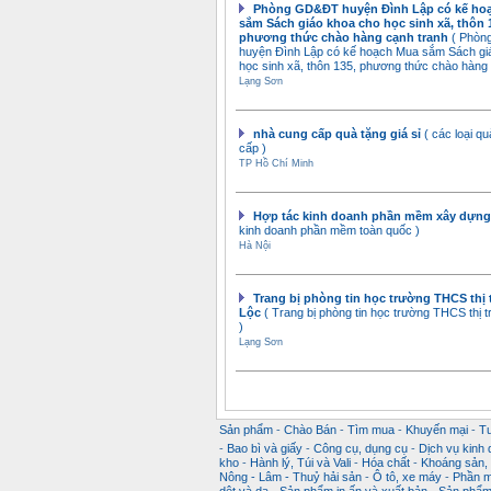
Phòng GD&ĐT huyện Đình Lập có kế ho
sắm Sách giáo khoa cho học sinh xã, thôn 
phương thức chào hàng cạnh tranh
( Phò
huyện Đình Lập có kế hoạch Mua sắm Sách gi
học sinh xã, thôn 135, phương thức chào hàng 
Lạng Sơn
nhà cung cấp quà tặng giá sỉ
( các loại q
cấp )
TP Hồ Chí Minh
Hợp tác kinh doanh phần mềm xây dựn
kinh doanh phần mềm toàn quốc )
Hà Nội
Trang bị phòng tin học trường THCS thị 
Lộc
( Trang bị phòng tin học trường THCS thị 
)
Lạng Sơn
Sản phẩm
-
Chào Bán
-
Tìm mua
-
Khuyến mại
-
T
-
Bao bì và giấy
-
Công cụ, dụng cụ
-
Dịch vụ kinh
kho
-
Hành lý, Túi và Vali
-
Hóa chất
-
Khoáng sản, k
Nông - Lâm - Thuỷ hải sản
-
Ô tô, xe máy
-
Phần m