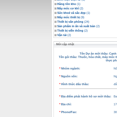
Hàng tồn kho
(1)
Máy móc cơ khí
(2)
Sức khoẻ và sắc đẹp
(1)
Máy móc thiết bị
(9)
Thiết bị văn phòng
(24)
Sản phẩm in ấn và xuất bản
(2)
Thiết bị viễn thông
(2)
Vận tải
(2)
Mới cập nhật
Tên Dự án mời thầu: Cạnh 
Tên gói thầu:
Thuốc, hóa chất, máy móc thi
thực ph
*
Nhóm ngành:
Nô
*
Nguồn vốn:
Ng
*
Hình thức đấu thầu:
đấ
*
Địa điểm phát hành hồ sơ mời thầu:
Ba
*
Địa chỉ:
17
*
Phone/Fax:
38