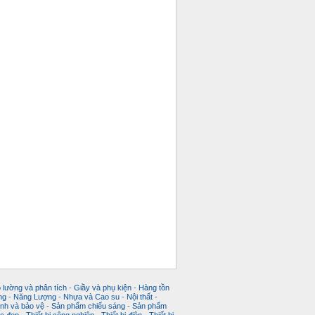
 lường và phân tích
-
Giầy và phụ kiện
-
Hàng tồn
ng
-
Năng Lượng
-
Nhựa và Cao su
-
Nội thất
-
nh và bảo vệ
-
Sản phẩm chiếu sáng
-
Sản phẩm