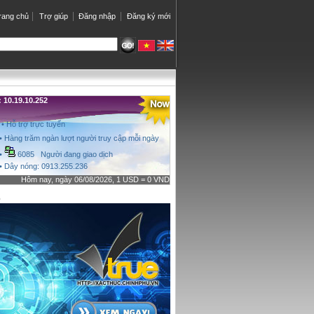
rang chủ
Trợ giúp
Đăng nhập
Đăng ký mới
10.19.10.252
• Hỗ trợ trực tuyến
• Hàng trăm ngàn lượt người truy cập mỗi ngày
•
6085 Người đang giao dịch
• Dây nóng: 0913.255.236
Hôm nay, ngày 06/08/2026, 1 USD = 0 VND
o