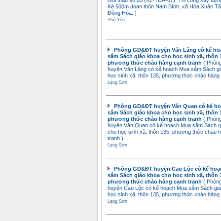
Gói thầu số 05 (XL-TDA-01): Thi công xây dự
Kè 500m đoạn thôn Nam Bình, xã Hòa Xuân Tâ
Ðông Hòa. )
Phú Yên
Phòng GD&ĐT huyện Văn Lãng có kế ho
sắm Sách giáo khoa cho học sinh xã, thôn 
phương thức chào hàng cạnh tranh
( Phò
huyện Văn Lãng có kế hoạch Mua sắm Sách gi
học sinh xã, thôn 135, phương thức chào hàng 
Lạng Sơn
Phòng GD&ĐT huyện Văn Quan có kế h
sắm Sách giáo khoa cho học sinh xã, thôn 
phương thức chào hàng cạnh tranh
( Phò
huyện Văn Quan có kế hoạch Mua sắm Sách g
cho học sinh xã, thôn 135, phương thức chào 
tranh )
Lạng Sơn
Phòng GD&ĐT huyện Cao Lộc có kế hoạ
sắm Sách giáo khoa cho học sinh xã, thôn 
phương thức chào hàng cạnh tranh
( Phò
huyện Cao Lộc có kế hoạch Mua sắm Sách giá
học sinh xã, thôn 135, phương thức chào hàng 
Lạng Sơn