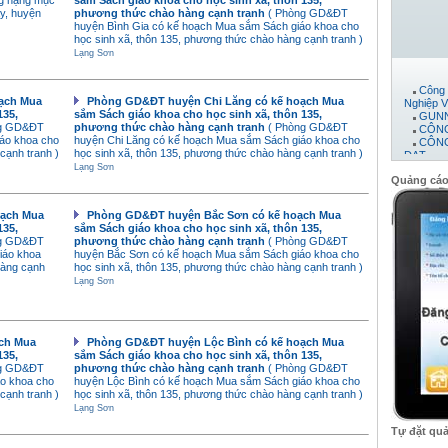
ng hạng mục
sắm Sách giáo khoa cho học sinh xã, thôn 135,
y, huyện
phương thức chào hàng cạnh tranh
( Phòng GD&ĐT
huyện Bình Gia có kế hoạch Mua sắm Sách giáo khoa cho
học sinh xã, thôn 135, phương thức chào hàng cạnh tranh )
Lạng Sơn
Công 
Nghiệp V
ạch Mua
Phòng GD&ĐT huyện Chi Lăng có kế hoạch Mua
GUNN
135,
sắm Sách giáo khoa cho học sinh xã, thôn 135,
CÔNG
ng GD&ĐT
phương thức chào hàng cạnh tranh
( Phòng GD&ĐT
CÔNG
áo khoa cho
huyện Chi Lăng có kế hoạch Mua sắm Sách giáo khoa cho
ĐẠT
cạnh tranh )
học sinh xã, thôn 135, phương thức chào hàng cạnh tranh )
Máy 
Lạng Sơn
Công 
Quảng cá
CTY 
CÔNG
PHÁT
oạch Mua
Phòng GD&ĐT huyện Bắc Sơn có kế hoạch Mua
CÔNG
135,
sắm Sách giáo khoa cho học sinh xã, thôn 135,
Công 
ng GD&ĐT
phương thức chào hàng cạnh tranh
( Phòng GD&ĐT
Công 
iáo khoa
huyện Bắc Sơn có kế hoạch Mua sắm Sách giáo khoa cho
Công 
hàng cạnh
học sinh xã, thôn 135, phương thức chào hàng cạnh tranh )
công t
Lạng Sơn
CÔNG
Công
Công 
Công 
ch Mua
Phòng GD&ĐT huyện Lộc Bình có kế hoạch Mua
Công 
135,
sắm Sách giáo khoa cho học sinh xã, thôn 135,
CÔNG
ng GD&ĐT
phương thức chào hàng cạnh tranh
( Phòng GD&ĐT
Công 
o khoa cho
huyện Lộc Bình có kế hoạch Mua sắm Sách giáo khoa cho
cạnh tranh )
học sinh xã, thôn 135, phương thức chào hàng cạnh tranh )
Lạng Sơn
Tự đặt qu