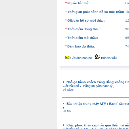
*
Người liên hệ:
Ba
*
Thời gian phát hành hồ sơ mời thầu:
Từ
*
Giá bán hồ sơ mời thầu:
1.
*
Thời điểm đóng thầu:
9/
*
Thời điểm mở thầu:
9/
*
Đảm bảo dự thầu:
74
Gửi cho bạn bè
|
Báo tin xấu
Nhà ga hành khách Cảng Hàng không 
Gói thầu số 7: Băng chuyền hành lý )
Đà Nẵng
Bảo trì tập trung máy ATM
( Bảo trì tập t
)
Hà Nội
Khắc phục khẩn cấp hậu quả thiên tai n