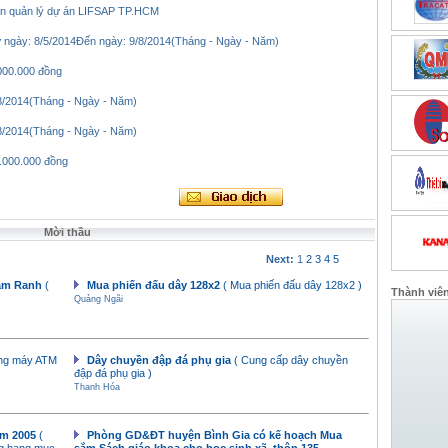
n quản lý dự án LIFSAP TP.HCM
 ngày: 8/5/2014Đến ngày: 9/8/2014(Tháng - Ngày - Năm)
000.000 đồng
8/2014(Tháng - Ngày - Năm)
8/2014(Tháng - Ngày - Năm)
.000.000 đồng
Mời thầu
Next:
1
2
3
4
5
Cam Ranh
(
Mua phiến đấu dây 128x2
( Mua phiến đấu dây 128x2 )
Thành viê
Quảng Ngãi
rung máy ATM
Dây chuyền đập đá phụ gia
( Cung cấp dây chuyền
đập đá phụ gia )
Thanh Hóa
ăm 2005
(
Phòng GD&ĐT huyện Bình Gia có kế hoạch Mua