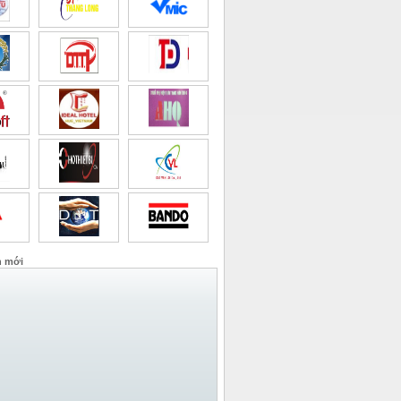
n mới