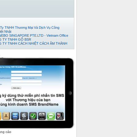
Ty TNHH Thương Mại Và Dịch Vụ Công
iệt Nhật
EBO SINGAPORE PTE.LTD - Vietnam Office
 TY TNHH GỖ BSR
 TY TNHH CÁCH NHIỆT CÁCH ÂM THÀNH
Đếm Tiền Huy Hoàng
ty cổ phần thương mại và phát triển thép Việt
o
TNHH TM-DV XUẤT NHẬP KHẨU TRÍ VIỆT.
 TY TNHH KỸ THUẬT TỰ ĐỘNG HƯNG
 TY TNHH NỘI THẤT ĐỒNG GIA PHÁT
ty TNHH Xuất Nhập Khẩu TH Tân Viễn Đông
Ty TNHH Pusico Việt Nam
Ty Cổ Phần Công Nghệ Intersys Toàn Cầu
y tnhh thương mai dịch vụ kỷ thuật thái anh tài
 TY TNHH XNK TMDV NGÔI SAO VIỆT
 Ty TNHH Khoa Học Xanh
ty TNHH XNK Quỳnh Thiên Phát
ty Cổ phần Kỹ thuật Ý Tưởng
Ty TNHH Phát Triển Dự Án Song Nam
 TY CỔ PHẦN BÊ TÔNG NHẸ ĐÀ NẴNG
ty Cổ Phần Bình Vinh
ảng cáo