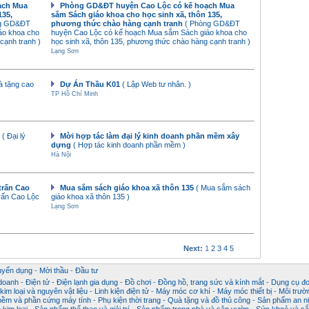
ạch Mua
Phòng GD&ĐT huyện Cao Lộc có kế hoạch Mua
135,
sắm Sách giáo khoa cho học sinh xã, thôn 135,
ng GD&ĐT
phương thức chào hàng cạnh tranh
( Phòng GD&ĐT
áo khoa cho
huyện Cao Lộc có kế hoạch Mua sắm Sách giáo khoa cho
cạnh tranh )
học sinh xã, thôn 135, phương thức chào hàng cạnh tranh )
Lạng Sơn
uà tặng cao
Dự Án Thầu K01
( Lập Web tư nhân. )
TP Hồ Chí Minh
g
( Đại lý
Mời hợp tác làm đại lý kinh doanh phần mềm xây
dựng
( Hợp tác kinh doanh phần mềm )
Hà Nội
trấn Cao
Mua sắm sách giáo khoa xã thôn 135
( Mua sắm sách
trấn Cao Lộc
giáo khoa xã thôn 135 )
Lạng Sơn
Next:
1
2
3
4
5
uyển dụng
-
Mời thầu
-
Đầu tư
 doanh
-
Điện tử - Điện lạnh gia dụng
-
Đồ chơi
-
Đồng hồ, trang sức và kính mắt
-
Dụng cụ đo
im loại và nguyên vật liệu
-
Linh kiện điện tử
-
Máy móc cơ khí
-
Máy móc thiết bị
-
Môi trườ
ềm và phần cứng máy tính
-
Phụ kiện thời trang
-
Quà tặng và đồ thủ công
-
Sản phẩm an ni