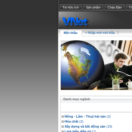
Tin hữu ích
Sản phẩm
Chào Bán
T
Mời thầu
+ Nhập mới mời thầu
Danh mục ngành
Nông - Lâm - Thuỷ hải sản
(2)
Hóa chất
(2)
Xây dựng và bất động sản
(19)
Linh kiện điện tử
(1)