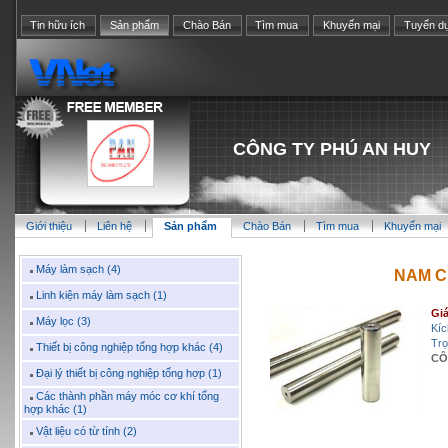
Tin hữu ích
Sản phẩm
Chào Bán
Tìm mua
Khuyến mại
Tuyển d
CÔNG TY PHÚ AN HUY
Giới thiệu
Liên hệ
Sản phẩm
Chào Bán
Tìm mua
Khuyến mại
Máy làm sạch (4)
NAM C
Linh kiện máy làm sạch (1)
Giá
Máy lọc (3)
Kíc
Trọ
Thiết bị công nghiệp tổng hợp khác (4)
CÔ
Đại lý thiết bị công nghiệp tổng hợp (1)
Các thành phần máy móc cơ khí tổng
hợp khác (1)
Vật liệu có từ tính (2)