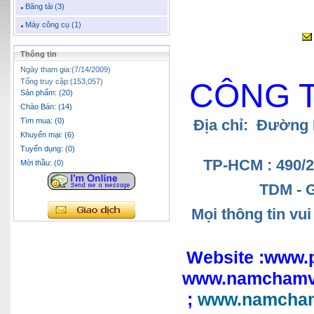
Băng tải (3)
Máy công cụ (1)
Thông tin
Ngày tham gia:(7/14/2009)
Tổng truy cập:(153,057)
CÔNG 
Sản phẩm: (20)
Chào Bán: (14)
Tìm mua: (0)
Địa chỉ: Đường
Khuyến mại: (6)
Tuyển dụng: (0)
TP-HCM : 490/
Mời thầu: (0)
TDM - 
Mọi thông tin vu
Website :www.
www.namchamv
;
www.namcham