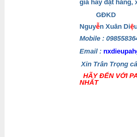
giá hay đặt hàng, x
GĐKD
Nguy
ễ
n Xuân Di
ệ
Mobile
: 0985583
Email :
nxdieupah
Xin Trân Trọng c
HÃY ĐẾN VỚI P
NHẤT