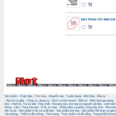
MÁY PHUN CÁT MINI GIÁ
Sản phẩm
-
Chào Bán
-
Tìm mua
-
Khuyến mại
-
Tuyển dụng
-
Mời thầu
-
Đầu tư
-
Bao bì và giấy
-
Công cụ, dụng cụ
-
Dịch vụ kinh doanh
-
Điện tử - Điện lạnh gia dụng
-
kho
-
Hành lý, Túi và Vali
-
Hóa chất
-
Khoáng sản, kim loại và nguyên vật liệu
-
Linh kiện
Nông - Lâm - Thuỷ hải sản
-
Ô tô, xe máy
-
Phần mềm và phần cứng máy tính
-
Phụ kiện
dệt và da
-
Sản phẩm in ấn và xuất bản
-
Sản phẩm kim loại
-
Sản phẩm thể thao và giải t
văn phòng
-
Thiết bị viễn thông
-
Thời trang
-
Thực phẩm và đồ uống
-
Trang thiết bị tro