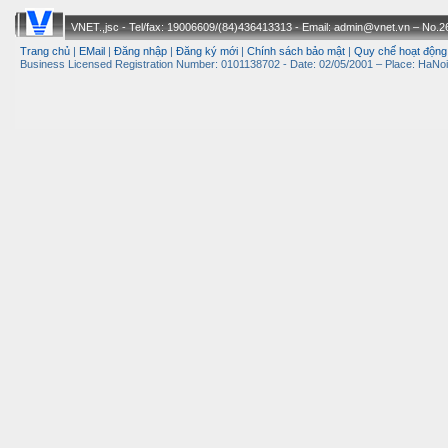
VNET.,jsc - Tel/fax: 19006609/(84)436413313 - Email: admin@vnet.vn – No.26-
Trang chủ
|
EMail
|
Đăng nhập
|
Đăng ký mới
|
Chính sách bảo mật
|
Quy chế hoạt động
Business Licensed Registration Number: 0101138702 - Date: 02/05/2001 – Place: HaNoi