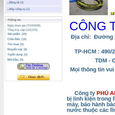
Băng tải (3)
Máy công cụ (1)
Thông tin
CÔNG 
Ngày tham gia:(7/14/2009)
Tổng truy cập:(153,076)
Sản phẩm: (20)
Địa chỉ: Đường
Chào Bán: (14)
Tìm mua: (0)
Khuyến mại: (6)
TP-HCM : 490/
Tuyển dụng: (0)
TDM - 
Mời thầu: (0)
Mọi thông tin vu
Công ty
PHÚ A
bị linh kiện trong
máy, bảo hành bảo
nước thuộc các lĩ