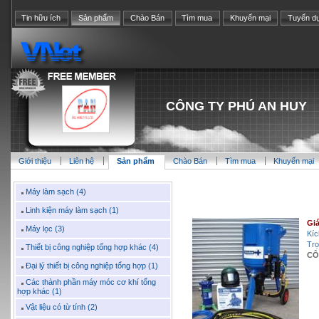
Tin hữu ích
Sản phẩm
Chào Bán
Tìm mua
Khuyến mại
Tuyển d
CÔNG TY PHÚ AN HUY
Giới thiệu
Liên hệ
Sản phẩm
Chào Bán
Tìm mua
Khuyến mại
Máy làm sạch (4)
Linh kiện máy làm sạch (1)
Giá
Máy lọc (3)
Kíc
Trọ
Thiết bị công nghiệp tổng hợp khác (4)
CÔ
Đại lý thiết bị công nghiệp tổng hợp (1)
Các thành phần máy móc cơ khí tổng
hợp khác (1)
Vật liệu có từ tính (2)