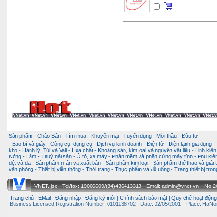
Sản phẩm
-
Chào Bán
-
Tìm mua
-
Khuyến mại
-
Tuyển dụng
-
Mời thầu
-
Đầu tư
-
Bao bì và giấy
-
Công cụ, dụng cụ
-
Dịch vụ kinh doanh
-
Điện tử - Điện lạnh gia dụng
-
kho
-
Hành lý, Túi và Vali
-
Hóa chất
-
Khoáng sản, kim loại và nguyên vật liệu
-
Linh kiện
Nông - Lâm - Thuỷ hải sản
-
Ô tô, xe máy
-
Phần mềm và phần cứng máy tính
-
Phụ kiện
dệt và da
-
Sản phẩm in ấn và xuất bản
-
Sản phẩm kim loại
-
Sản phẩm thể thao và giải t
văn phòng
-
Thiết bị viễn thông
-
Thời trang
-
Thực phẩm và đồ uống
-
Trang thiết bị tro
VNET.,jsc - Tel/fax: 19006609/(84)436413313 - Email: admin@vnet.vn – No.26-
Trang chủ
|
EMail
|
Đăng nhập
|
Đăng ký mới
|
Chính sách bảo mật
|
Quy chế hoạt động
Business Licensed Registration Number: 0101138702 - Date: 02/05/2001 – Place: HaNoi